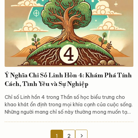
hồn 5, cũng như đặc điểm nổi bật của những người
mang con số này. Hãy...
Ý Nghĩa Chỉ Số Linh Hồn 4: Khám Phá Tính
Cách, Tình Yêu và Sự Nghiệp
Chỉ số Linh hồn 4 trong Thần số học biểu trưng cho
khao khát ổn định trong mọi khía cạnh của cuộc sống.
Những người mang chỉ số này thường mong muốn tạo
dựng một nền tảng vững chắc để xây dựng tương lai
của mình. Họ coi trọng sự an toàn, sự kiên trì và cam
kết trong cả tình yêu lẫn sự nghiệp. Trong bài viết dưới
1
2