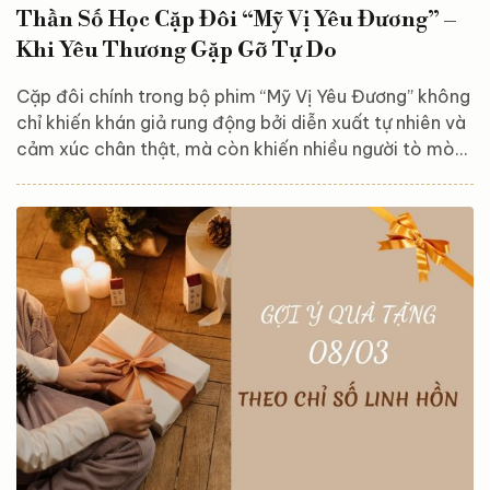
Thần Số Học Cặp Đôi “Mỹ Vị Yêu Đương” –
Khi Yêu Thương Gặp Gỡ Tự Do
Cặp đôi chính trong bộ phim “Mỹ Vị Yêu Đương” không
chỉ khiến khán giả rung động bởi diễn xuất tự nhiên và
cảm xúc chân thật, mà còn khiến nhiều người tò mò
về “tần số rung động” của họ ở ngoài đời thực. Dưới
góc nhìn của Thần số học, mối liên kết giữa Kang Ha
Neul và Go Min Si hé lộ nhiều điều thú vị. Hãy cùng
Astroreka khám phá mối tương quan đặc biệt giữa
Kang Ha Neul và Go Min Si – một cặp đôi có những
con số đầy thú vị! Đôi nét...