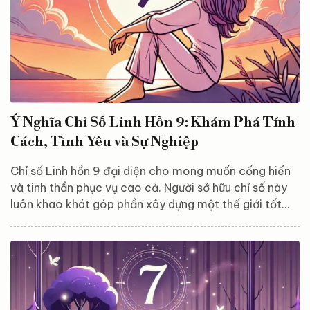
Ý Nghĩa Chỉ Số Linh Hồn 9: Khám Phá Tính
Cách, Tình Yêu và Sự Nghiệp
Chỉ số Linh hồn 9 đại diện cho mong muốn cống hiến
và tinh thần phục vụ cao cả. Người sở hữu chỉ số này
luôn khao khát góp phần xây dựng một thế giới tốt
đẹp hơn và sẵn lòng giúp đỡ những người xung quanh.
Bạn có phải là người mang chỉ số Linh hồn 9 và muốn
hiểu rõ hơn về ảnh hưởng của nó đối với cuộc sống
của mình? Hãy cùng khám phá ý nghĩa sâu sắc của chỉ
số Linh hồn số 9 trong Thần số học, cùng với những
đặc điểm nổi bật...