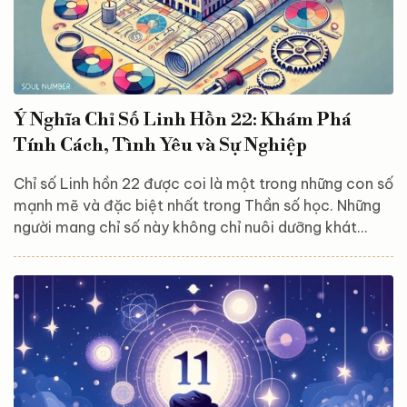
Ý Nghĩa Chỉ Số Linh Hồn 22: Khám Phá
Tính Cách, Tình Yêu và Sự Nghiệp
Chỉ số Linh hồn 22 được coi là một trong những con số
mạnh mẽ và đặc biệt nhất trong Thần số học. Những
người mang chỉ số này không chỉ nuôi dưỡng khát
vọng tạo nên những điều tốt đẹp cho xã hội, mà họ
còn có khả năng hiện thực hóa những ước mơ lớn lao
nhờ vào sự quyết tâm và nỗ lực phi thường. Bài viết
dưới đây sẽ đưa bạn khám phá sâu hơn về chỉ số Linh
hồn 22, cũng như những phẩm chất vượt trội của
những người sở hữu con số này....