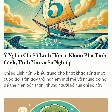
gì? Chỉ số...
Ý Nghĩa Chỉ Số Linh Hồn 5: Khám Phá Tính
Cách, Tình Yêu và Sự Nghiệp
Chỉ số Linh hồn 5 biểu trưng cho khát khao sống một
cuộc đời tràn đầy trải nghiệm mới mẻ và những cơ hội
để thể hiện bản thân. Những người sở hữu chỉ số này
không chỉ yêu thích sự đa dạng và linh hoạt mà còn
khao khát khám phá, tự do theo đuổi những đam mê
cá nhân của mình. Bài viết dưới đây sẽ cung cấp cho
bạn những thông tin chi tiết về ý nghĩa của chỉ số Linh