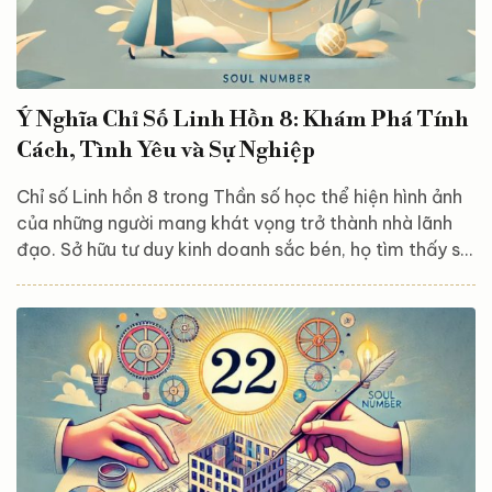
Ý Nghĩa Chỉ Số Linh Hồn 8: Khám Phá Tính
Cách, Tình Yêu và Sự Nghiệp
Chỉ số Linh hồn 8 trong Thần số học thể hiện hình ảnh
của những người mang khát vọng trở thành nhà lãnh
đạo. Sở hữu tư duy kinh doanh sắc bén, họ tìm thấy sự
thỏa mãn khi đạt được độc lập về tài chính và khẳng
định bản thân. Để hiểu rõ hơn về ý nghĩa của chỉ số
Linh hồn số 8, cùng với những đặc điểm nổi bật trong
tính cách, tình yêu và sự nghiệp của những người mang
con số này, mời bạn theo dõi bài viết dưới đây. Chỉ số
Linh hồn 8...