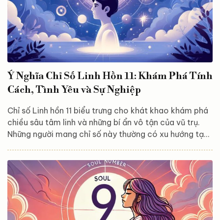
Ý Nghĩa Chỉ Số Linh Hồn 11: Khám Phá Tính
Cách, Tình Yêu và Sự Nghiệp
Chỉ số Linh hồn 11 biểu trưng cho khát khao khám phá
chiều sâu tâm linh và những bí ẩn vô tận của vũ trụ.
Những người mang chỉ số này thường có xu hướng tạo
dựng những mối quan hệ sâu sắc, gắn kết và ý nghĩa.
Bài viết này sẽ mang đến cho bạn cái nhìn toàn diện
về ý nghĩa của chỉ số Linh hồn 11, cùng với những đặc
điểm nổi bật, đời sống tình yêu và con đường sự
nghiệp của những người sở hữu con số đặc biệt này.
Mời các bạn cùng theo...