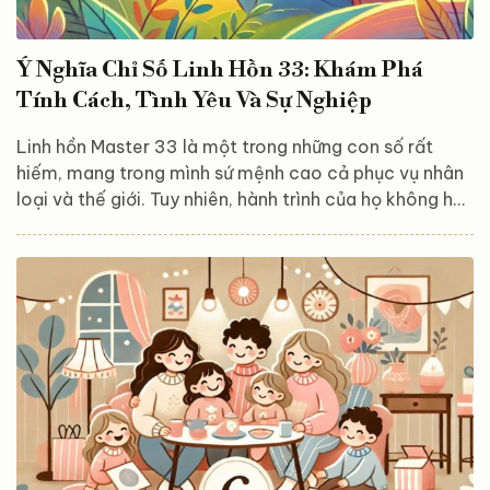
Ý Nghĩa Chỉ Số Linh Hồn 33: Khám Phá
Tính Cách, Tình Yêu Và Sự Nghiệp
Linh hồn Master 33 là một trong những con số rất
hiếm, mang trong mình sứ mệnh cao cả phục vụ nhân
loại và thế giới. Tuy nhiên, hành trình của họ không hề
dễ dàng. Trong bài viết này, hãy cùng Astroreka khám
phá ý nghĩa sâu sắc của con số Linh hồn Master 33,
những đặc điểm nổi bật của người mang số này trong
tình yêu và sự nghiệp, cùng với những lời khuyên quý
giá giúp họ phát huy tối đa tiềm năng của mình. Ý
nghĩa của con số Linh hồn 33 Con số Linh...