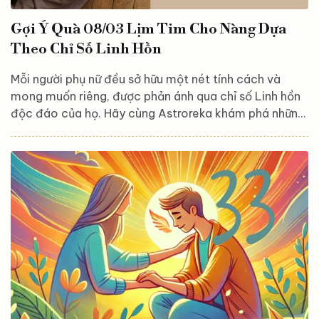
Gợi Ý Quà 08/03 Lịm Tim Cho Nàng Dựa
Theo Chỉ Số Linh Hồn
Mỗi người phụ nữ đều sở hữu một nét tính cách và
mong muốn riêng, được phản ánh qua chỉ số Linh hồn
độc đáo của họ. Hãy cùng Astroreka khám phá những
gợi ý quà tặng phù hợp nhất, giúp bạn mang đến niềm
vui trọn vẹn cho người phụ nữ đặc biệt trong ngày
08/03 này! Chỉ số Linh hồn 1 – Thực tế & độc đáo
Những phụ nữ mang Linh hồn 1 yêu thích sự thực tế, đề
cao tính hữu dụng của món quà. Họ sẽ rất trân trọng
những vật dụng có thể sử...