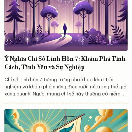
Ý Nghĩa Chỉ Số Linh Hồn 7: Khám Phá Tính
Cách, Tình Yêu và Sự Nghiệp
Chỉ số Linh hồn 7 tượng trưng cho khao khát trải
nghiệm và khám phá những điều mới mẻ trong thế giới
xung quanh. Người mang chỉ số này thường có niềm
đam mê mãnh liệt với tri thức, thích nghiên cứu và tìm
hiểu những điều sâu xa, bí ẩn. Để khám phá thêm về ý
nghĩa chi tiết đặc điểm của chỉ số Linh hồn số 7, cũng
như góc nhìn về tình yêu và sự nghiệp của họ, mời bạn
theo dõi bài viết dưới đây! Ý nghĩa chỉ số Linh hồn 7 là