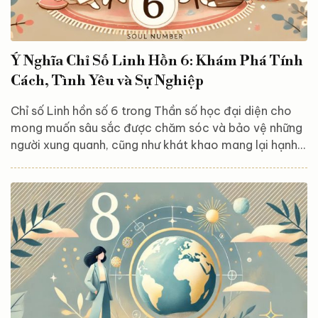
Ý Nghĩa Chỉ Số Linh Hồn 6: Khám Phá Tính
Cách, Tình Yêu và Sự Nghiệp
Chỉ số Linh hồn số 6 trong Thần số học đại diện cho
mong muốn sâu sắc được chăm sóc và bảo vệ những
người xung quanh, cũng như khát khao mang lại hạnh
phúc cho họ. Người sở hữu chỉ số này thường có trái
tim đầy yêu thương và nhạy cảm, luôn hướng đến việc
tạo dựng một không gian an lành, hòa hợp, nơi mỗi cá
nhân đều cảm thấy an toàn và được trân quý. Hãy
cùng chúng tôi khám phá thêm những khía cạnh độc
đáo về chỉ số linh hồn thú vị này qua...