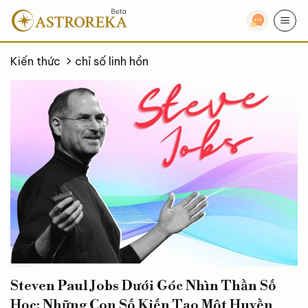
Bỏ
qua
nội
dung
Kiến thức
chỉ số linh hồn
Steven Paul Jobs Dưới Góc Nhìn Thần Số
Học: Những Con Số Kiến Tạo Một Huyền