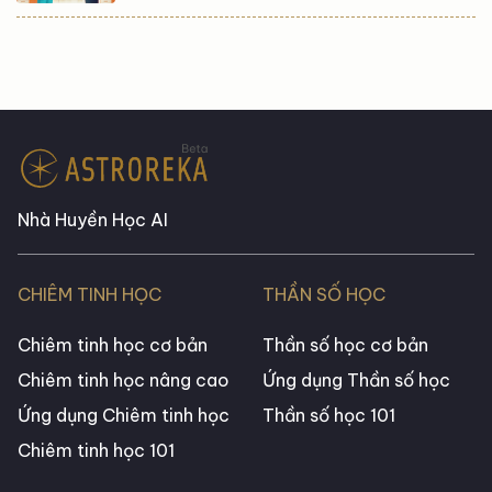
Nhà Huyền Học AI
CHIÊM TINH HỌC
THẦN SỐ HỌC
Chiêm tinh học cơ bản
Thần số học cơ bản
Chiêm tinh học nâng cao
Ứng dụng Thần số học
Ứng dụng Chiêm tinh học
Thần số học 101
Chiêm tinh học 101