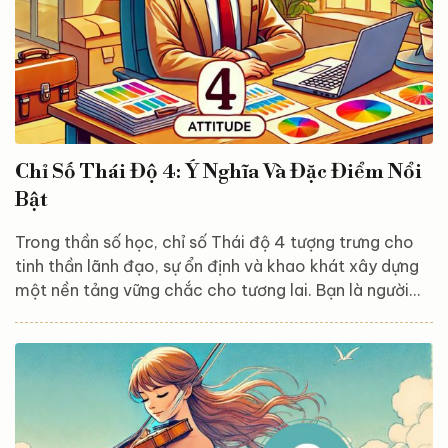
Chỉ Số Thái Độ 4: Ý Nghĩa Và Đặc Điểm Nổi
Bật
Trong thần số học, chỉ số Thái độ 4 tượng trưng cho
tinh thần lãnh đạo, sự ổn định và khao khát xây dựng
một nền tảng vững chắc cho tương lai. Bạn là người
thực tế, kiên trì và không ngại đối mặt với khó khăn,
luôn sẵn sàng làm việc chăm chỉ để đạt được mục
tiêu. Tuy nhiên, sự thận trọng quá mức đôi khi có thể
trở thành rào cản, khiến bạn bỏ lỡ những cơ hội quý
giá. Học cách cân bằng giữa sự an toàn và khả năng
đón nhận thay đổi sẽ giúp...