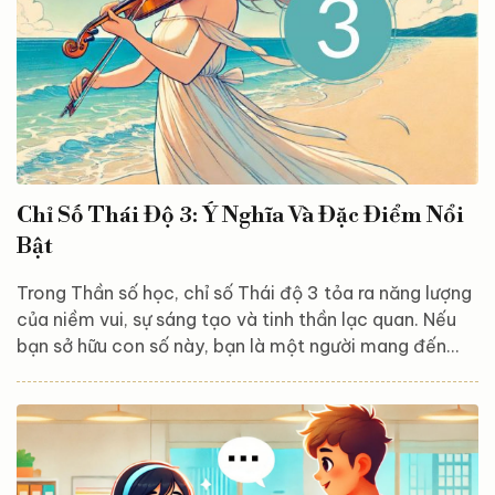
Chỉ Số Thái Độ 3: Ý Nghĩa Và Đặc Điểm Nổi
Bật
Trong Thần số học, chỉ số Thái độ 3 tỏa ra năng lượng
của niềm vui, sự sáng tạo và tinh thần lạc quan. Nếu
bạn sở hữu con số này, bạn là một người mang đến
ánh sáng và tiếng cười cho những người xung quanh.
Tuy nhiên, năng lượng bùng nổ của số 3 đôi khi cần
được cân bằng để tránh sự phân tán hoặc thiếu tập
trung vào mục tiêu quan trọng. Vậy làm như thế nào
để cân bằng, hãy theo cùng Atroreka giải đáp trong