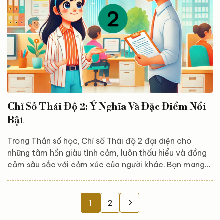
bài viết dưới đây. Ý nghĩa và sức mạnh...
Chỉ Số Thái Độ 2: Ý Nghĩa Và Đặc Điểm Nổi
Bật
Trong Thần số học, Chỉ số Thái độ 2 đại diện cho
những tâm hồn giàu tình cảm, luôn thấu hiểu và đồng
cảm sâu sắc với cảm xúc của người khác. Bạn mang
trong mình năng lượng của sự yêu thương, đối xử với
mọi người bằng sự chân thành và tinh thần tích cực,
nhờ đó dễ dàng tạo dựng những mối quan hệ bền
1
2
vững. Tuy nhiên, cuộc sống không phải lúc nào cũng