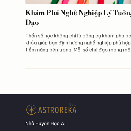
Khám Phá Nghề Nghiệp Lý Tưởn
Đạo
Thần số học không chỉ là công cụ khám phá bả
khóa giúp bạn định hướng nghề nghiệp phù hợp
tiềm năng bên trong. Mỗi số chủ đạo mang một
riêng, định hình tính cách, thế mạnh và con đườ
Hãy cùng Astroreka khám phá nghề nghiệp phù 
đạo (từ 1 đến 11, 22 và 33) để tìm ra hướng đi
chủ đạo 1 – Người tiên phong độc lập Người ma
Nhà Huyền Học AI