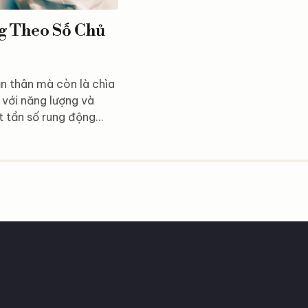
g Theo Số Chủ
n thân mà còn là chìa
 với năng lượng và
 tần số rung động
ng sự nghiệp lý tưởng.
hợp với từng số chủ
 hoàn hảo cho bạn! Số
ng số...