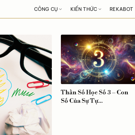
CÔNG CỤ
KIẾN THỨC
REKABOT
Thần Số Học Số 3 – Con
Số Của Sự Tự...