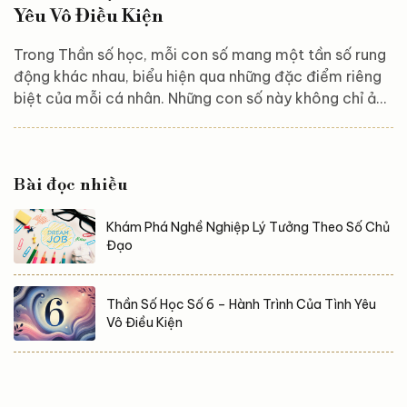
Yêu Vô Điều Kiện
Trong Thần số học, mỗi con số mang một tần số rung
động khác nhau, biểu hiện qua những đặc điểm riêng
biệt của mỗi cá nhân. Những con số này không chỉ ảnh
hưởng đến tính cách mà còn tác động trực tiếp đến
cách chúng ta sống, yêu và tương tác với thế giới.
Thần số học số 6 đặc biệt được biết đến như một con
Bài đọc nhiều
số của tình yêu, trách nhiệm và sự hòa hợp. Vậy con
số 6 trong Thần số học có đặc điểm gì nổi bật? Tình
Khám Phá Nghề Nghiệp Lý Tưởng Theo Số Chủ
yêu và sự nghiệp như thế...
Đạo
Thần Số Học Số 6 – Hành Trình Của Tình Yêu
Vô Điều Kiện