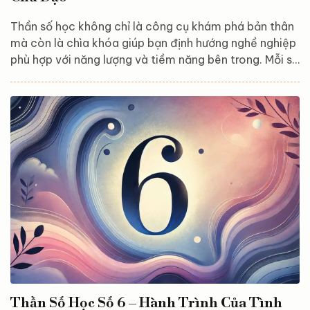
Thần số học không chỉ là công cụ khám phá bản thân
mà còn là chìa khóa giúp bạn định hướng nghề nghiệp
phù hợp với năng lượng và tiềm năng bên trong. Mỗi số
chủ đạo mang một tần số rung động riêng, định hình
tính cách, thế mạnh và con đường sự nghiệp lý tưởng.
Hãy cùng Astroreka khám phá nghề nghiệp phù hợp
với từng số chủ đạo (từ 1 đến 11, 22 và 33) để tìm ra
hướng đi hoàn hảo cho bạn! Số chủ đạo 1 – Người tiên
phong độc lập Người mang số...
Thần Số Học Số 6 – Hành Trình Của Tình