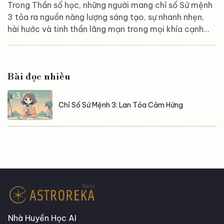
Trong Thần số học, những người mang chỉ số Sứ mệnh
3 tỏa ra nguồn năng lượng sáng tạo, sự nhanh nhẹn,
hài hước và tinh thần lãng mạn trong mọi khía cạnh
của cuộc sống. Họ luôn biết cách truyền cảm hứng,
mang lại niềm vui cho những người xung quanh và thể
hiện bản thân một cách đầy cuốn hút. Vậy đâu là
Bài đọc nhiều
điểm mạnh, thách thức và con đường sự nghiệp, tình
duyên lý tưởng dành cho họ? Hãy cùng Astroreka
khám phá trong bài viết dưới đây! Ý nghĩa của chỉ số
Chỉ Số Sứ Mệnh 3: Lan Tỏa Cảm Hứng
Sứ mệnh 3 Những...
Nhà Huyền Học AI