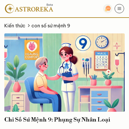
Bỏ
qua
nội
dung
Kiến thức
con số sứ mệnh 9
Chỉ Số Sứ Mệnh 9: Phụng Sự Nhân Loại