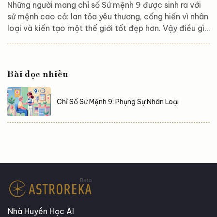
Những người mang chỉ số Sứ mệnh 9 được sinh ra với
sứ mệnh cao cả: lan tỏa yêu thương, cống hiến vì nhân
loại và kiến tạo một thế giới tốt đẹp hơn. Vậy điều gì
khiến người số 9 trở nên đặc biệt? Sự nghiệp nào phù
hợp nhất với họ? Đường tình duyên của họ sẽ ra sao?
Hãy cùng khám phá sâu hơn về ý nghĩa, sự nghiệp và
Bài đọc nhiều
tình duyên của người mang chỉ số Sứ mệnh 9 để hiểu
rõ hơn về hành trình mà họ được định sẵn! Ý nghĩa của
chỉ số...
Chỉ Số Sứ Mệnh 9: Phụng Sự Nhân Loại
Nhà Huyền Học AI