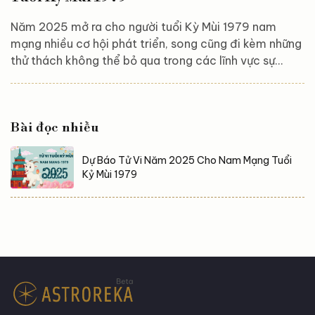
Năm 2025 mở ra cho người tuổi Kỳ Mùi 1979 nam
mạng nhiều cơ hội phát triển, song cũng đi kèm những
thử thách không thể bỏ qua trong các lĩnh vực sự
nghiệp, tài chính và tình duyên. Chủ động đón đầu xu
hướng, hiểu rõ vận trình và những yếu tố có thể tác
động đến cuộc sống sẽ giúp quý bạn đưa ra những
Bài đọc nhiều
quyết định sáng suốt, từ đó hoạch định một năm mới
đầy thành công và viên mãn. Hãy cùng Astroreka
Dự Báo Tử Vi Năm 2025 Cho Nam Mạng Tuổi
phân tích lá số tử vi, tứ trụ cùng những yếu tố phong...
Kỷ Mùi 1979