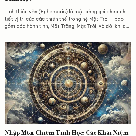
Lịch thiên văn (Ephemeris) là một bảng ghi chép chi
tiết vị trí của các thiên thể trong hệ Mặt Trời – bao
gồm các hành tinh, Mặt Trăng, Mặt Trời, và đôi khi cả
các tiểu hành tinh và sao chổi – theo thời gian. Trong
chiêm tinh học, lịch thiên văn là công cụ không thể
thiếu để tính toán và phân tích bản đồ sao cá nhân, từ
đó dự đoán xu hướng và sự kiện trong cuộc sống. Đây
là công cụ để theo dõi cách mà các yếu tố thiên văn
thay đổi qua các...
Nhập Môn Chiêm Tinh Học: Các Khái Niệm