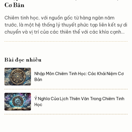
Cơ Bản
Chiêm tinh học, với nguồn gốc từ hàng ngàn năm
trước, là một hệ thống lý thuyết phức tạp liên kết sự di
chuyển và vị trí của các thiên thể với các khía cạnh
khác nhau trong cuộc sống con người. Để thực sự hiểu
và ứng dụng chiêm tinh học, việc nắm bắt các khái
niệm cơ bản là rất quan trọng. Chiêm tinh học sử
Bài đọc nhiều
dụng biểu đồ sinh, dựa trên vị trí của các hành tinh,
Mặt Trời và Mặt Trăng vào thời điểm sinh của một
Nhập Môn Chiêm Tinh Học: Các Khái Niệm Cơ
người để đưa ra các dự đoán và phân...
Bản
Ý Nghĩa Của Lịch Thiên Văn Trong Chiêm Tinh
Học