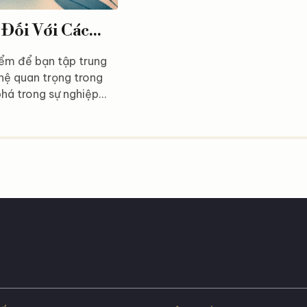
ối Với Các...
iểm để bạn tập trung
hệ quan trọng trong
há trong sự nghiệp
nhiệm, gắn kết sâu sắc
ng năm này sẽ xoay
ng nền tảng vững chắc
ề...