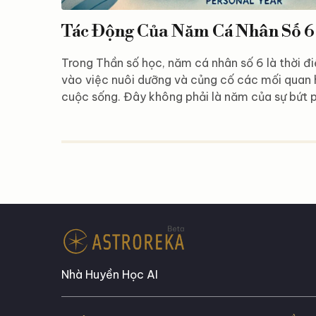
Tác Động Của Năm Cá Nhân Số 6 Đ
Trong Thần số học, năm cá nhân số 6 là thời đ
vào việc nuôi dưỡng và củng cố các mối quan 
cuộc sống. Đây không phải là năm của sự bứt p
hay tài chính, mà là dịp để bạn thể hiện trách 
với gia đình và bạn bè. Cuộc sống của bạn tro
quanh tình yêu thương, sự chăm sóc và xây dự
cho tương lai. Đừng lo lắng về sự phát triển ngh
Nhà Huyền Học AI