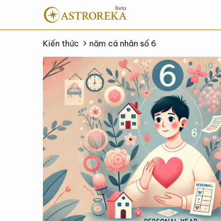
Bỏ
qua
nội
dung
Kiến thức
năm cá nhân số 6