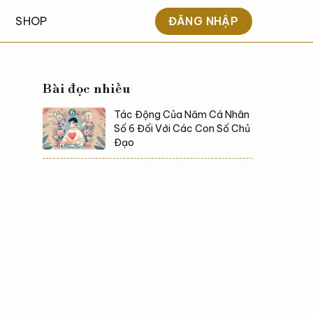
ĐĂNG NHẬP
SHOP
Bài đọc nhiều
Tác Động Của Năm Cá Nhân
Số 6 Đối Với Các Con Số Chủ
Đạo