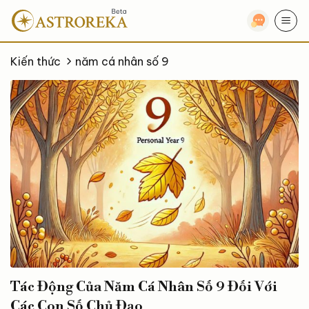
Bỏ
qua
nội
dung
Kiến thức
năm cá nhân số 9
Tác Động Của Năm Cá Nhân Số 9 Đối Với
Các Con Số Chủ Đạo