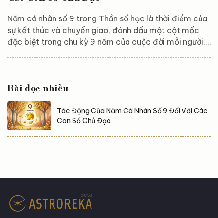
Năm cá nhân số 9 trong Thần số học là thời điểm của
sự kết thúc và chuyển giao, đánh dấu một cột mốc
đặc biệt trong chu kỳ 9 năm của cuộc đời mỗi người.
Đây là năm để buông bỏ, hoàn thiện những gì còn
dang dở, và chuẩn bị sẵn sàng cho khởi đầu mới trong
chu kỳ tiếp theo. Mỗi con số chủ đạo sẽ cảm nhận
Bài đọc nhiều
Năm cá nhân số 9 theo những cách khác nhau, bởi
năng lượng đặc trưng của từng con số sẽ tương tác
Tác Động Của Năm Cá Nhân Số 9 Đối Với Các
với năm cuối cùng của chu kỳ...
Con Số Chủ Đạo