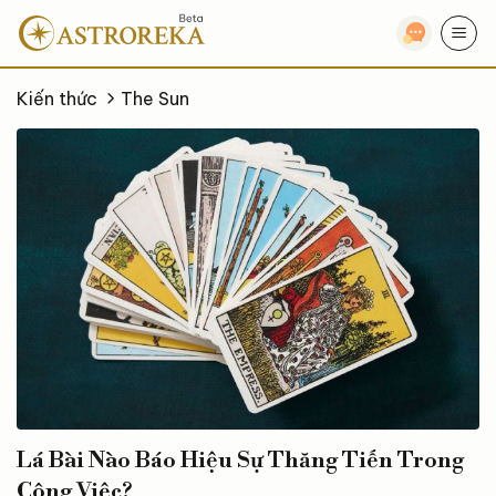
Bỏ
qua
nội
dung
Kiến thức
The Sun
Lá Bài Nào Báo Hiệu Sự Thăng Tiến Trong
Công Việc?