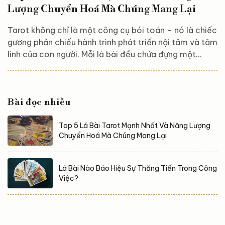
Lượng Chuyển Hoá Mà Chúng Mang Lại
Tarot không chỉ là một công cụ bói toán – nó là chiếc
gương phản chiếu hành trình phát triển nội tâm và tâm
linh của con người. Mỗi lá bài đều chứa đựng một
thông điệp tượng trưng, một tầng năng lượng bí ẩn,
vừa thách thức vừa hướng dẫn chúng ta đối diện với
bản thân, vượt qua nỗi sợ và chạm đến sự trưởng
Bài đọc nhiều
thành sâu sắc. Trong bộ bài gồm 78 lá, có những lá
mang tần số chuyển hóa cực mạnh – không chỉ đơn
Top 5 Lá Bài Tarot Mạnh Nhất Và Năng Lượng
thuần “tiên đoán tương lai”, mà còn đánh dấu bước...
Chuyển Hoá Mà Chúng Mang Lại
Lá Bài Nào Báo Hiệu Sự Thăng Tiến Trong Công
Việc?