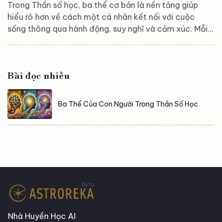
Trong Thần số học, ba thể cơ bản là nền tảng giúp
hiểu rõ hơn về cách một cá nhân kết nối với cuộc
sống thông qua hành động, suy nghĩ và cảm xúc. Mỗi
thể phản ánh một khía cạnh quan trọng của sự tồn tại,
và việc nhận thức, phát triển các thể này có thể giúp
con người cân bằng và đạt được sự thấu hiểu sâu sắc
Bài đọc nhiều
về bản thân. Bài viết dưới đây, chúng tôi mang đến
cho các bạn khái niệm của ba thể của con người dưới
góc nhìn của Thần số học....
Ba Thể Của Con Người Trong Thần Số Học
Nhà Huyền Học AI