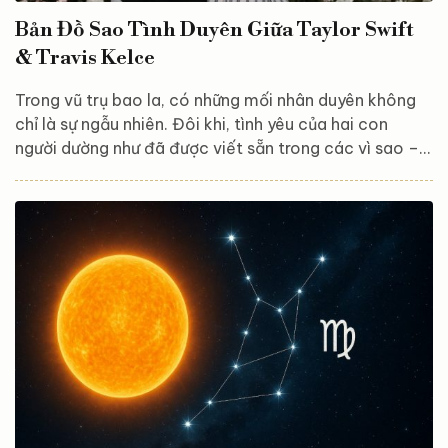
Bản Đồ Sao Tình Duyên Giữa Taylor Swift
& Travis Kelce
Trong vũ trụ bao la, có những mối nhân duyên không
chỉ là sự ngẫu nhiên. Đôi khi, tình yêu của hai con
người dường như đã được viết sẵn trong các vì sao –
như thể định mệnh đã an bài. Câu chuyện giữa Taylor
Swift – nàng nghệ sĩ nhạy cảm, giàu cảm xúc – và
Travis Kelce – chàng vận động viên mạnh mẽ, bản lĩnh
– là minh chứng sống động cho điều đó. Bản đồ sao
giữa họ không chỉ phác họa sự cuốn hút ngay từ đầu,
mà còn hé lộ một hành trình...