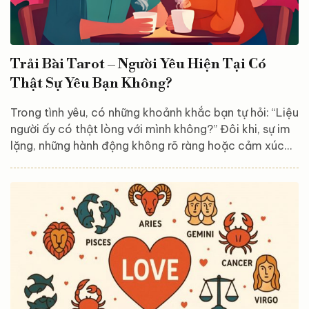
Trải Bài Tarot – Người Yêu Hiện Tại Có
Thật Sự Yêu Bạn Không?
Trong tình yêu, có những khoảnh khắc bạn tự hỏi: “Liệu
người ấy có thật lòng với mình không?” Đôi khi, sự im
lặng, những hành động không rõ ràng hoặc cảm xúc
mơ hồ khiến bạn cảm thấy hoang mang. Hôm nay,
những lá bài Tarot sẽ giúp bạn tìm ra câu trả lời. Hôm
nay, mình có bốn tụ bài dành riêng cho bạn. Hãy hít
một hơi thật sâu, thả lỏng tâm trí và chọn tụ bài mà
bạn cảm thấy bị thu hút nhất – Tụ 1, Tụ 2, Tụ 3 hoặc
Tụ 4. Đó sẽ...