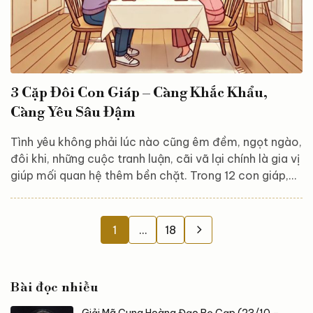
3 Cặp Đôi Con Giáp – Càng Khắc Khẩu,
Càng Yêu Sâu Đậm
Tình yêu không phải lúc nào cũng êm đềm, ngọt ngào,
đôi khi, những cuộc tranh luận, cãi vã lại chính là gia vị
giúp mối quan hệ thêm bền chặt. Trong 12 con giáp,
có những cặp đôi dù hay “đấu võ mồm”, nhưng càng
tranh luận lại càng hiểu nhau, càng mâu thuẫn lại càng
khó rời xa. Họ chính là minh chứng cho câu nói: “Yêu
1
…
18
nhau lắm, cắn nhau đau”. Hãy cùng Astroreka khám
phá 3 cặp con giáp đặc biệt này trong bài viết dưới
đây. Tuổi Ngọ và tuổi Tị: Sự kết hợp đầy...
Bài đọc nhiều