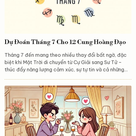
Dự Đoán Tháng 7 Cho 12 Cung Hoàng Đạo
Tháng 7 đến mang theo nhiều thay đổi bất ngờ, đặc
biệt khi Mặt Trời di chuyển từ Cự Giải sang Sư Tử –
thúc đẩy năng lượng cảm xúc, sự tự tin và cả những
quyết định mang tính đột phá. Với ảnh hưởng của sao
Kim và sao Thủy, mỗi cung hoàng đạo sẽ trải qua
những chuyển động riêng trong tình yêu, sức khỏe và
sự nghiệp. Hãy cùng khám phá điều gì đang chờ đón
bạn trong tháng 7 này nhé! Bạch Dương (21/3 – 19/4)
Tình yêu: Sao Kim chiếu góc hài hòa giúp tình...