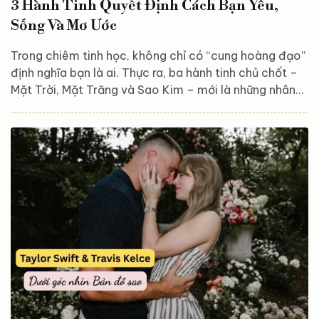
3 Hành Tinh Quyết Định Cách Bạn Yêu,
Sống Và Mơ Ước
Trong chiêm tinh học, không chỉ có “cung hoàng đạo”
định nghĩa bạn là ai. Thực ra, ba hành tinh chủ chốt –
Mặt Trời, Mặt Trăng và Sao Kim – mới là những nhân
tố thầm lặng nhưng quyền lực, vẽ nên bức chân dung
cảm xúc và tình yêu sâu sắc nhất của con người. Mỗi
người chúng ta đều mang trong mình một vũ trụ riêng
– nơi cảm xúc, lý trí và khát vọng hòa quyện để tạo
nên bản thể độc nhất. Mặt Trời – Khi bạn trở thành
“phiên bản tốt nhất của chính...