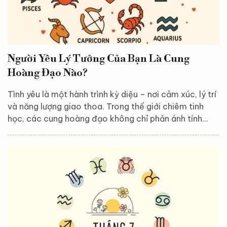
Người Yêu Lý Tưởng Của Bạn Là Cung
Hoàng Đạo Nào?
Tình yêu là một hành trình kỳ diệu – nơi cảm xúc, lý trí
và năng lượng giao thoa. Trong thế giới chiêm tinh
học, các cung hoàng đạo không chỉ phản ánh tính
cách cá nhân mà còn tiết lộ ai là người có thể đồng
hành, thấu hiểu và yêu thương bạn một cách sâu sắc
nhất. Vậy ai là người yêu lý tưởng của bạn theo cung
hoàng đạo? Hãy cùng khám phá sự hòa hợp giữa các
chòm sao trong tình yêu! Cung Lửa (Bạch Dương, Sư
Tử, Nhân Mã) Nhiệt huyết – Mạnh mẽ –...