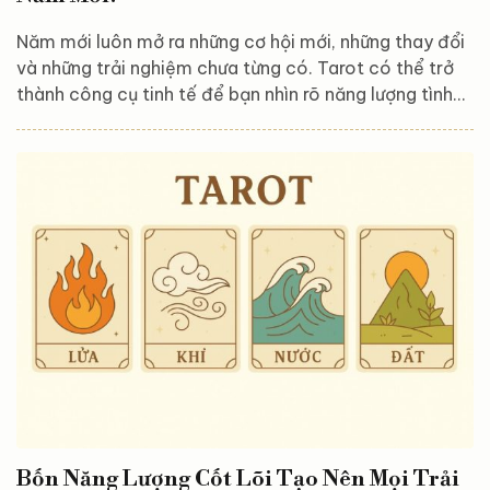
Năm mới luôn mở ra những cơ hội mới, những thay đổi
và những trải nghiệm chưa từng có. Tarot có thể trở
thành công cụ tinh tế để bạn nhìn rõ năng lượng tình
yêu đang vây quanh mình, những thử thách cần vượt
qua và những món quà cảm xúc mà vũ trụ muốn gửi
đến bạn trong năm tới. Trải bài này gồm 3 lá, đại diện
cho: Hiện trạng tình cảm Những thách thức hoặc cơ
hội trong tình yêu Thông điệp hoặc lời khuyên từ vũ trụ
cho năm mới Lá 1 – Hiện trạng...
Bốn Năng Lượng Cốt Lõi Tạo Nên Mọi Trải