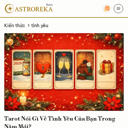
Bỏ
qua
nội
dung
Kiến thức
tình yêu
Tarot Nói Gì Về Tình Yêu Của Bạn Trong
Năm Mới?