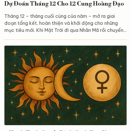
Dự Đoán Tháng 12 Cho 12 Cung Hoàng Đạo
Tháng 12 – tháng cuối cùng của năm – mở ra giai
đoạn tổng kết, hoàn thiện và khởi động cho những
mục tiêu mới. Khi Mặt Trời đi qua Nhân Mã rồi chuyển
sang Ma Kết, năng lượng của sự phiêu lưu, mở rộng
được thay thế dần bằng sự thực tế, kỷ luật và định
hướng rõ ràng. Sao Thủy nghịch hành giữa tháng cũng
khiến cảm xúc, giao tiếp và kế hoạch của mỗi người
bị chững lại để rà soát lần cuối trước khi bước sang
năm mới. Hãy cùng khám phá xem điều gì đang...