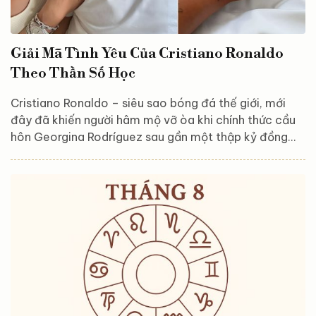
Giải Mã Tình Yêu Của Cristiano Ronaldo
Theo Thần Số Học
Cristiano Ronaldo – siêu sao bóng đá thế giới, mới
đây đã khiến người hâm mộ vỡ òa khi chính thức cầu
hôn Georgina Rodríguez sau gần một thập kỷ đồng
hành. Liệu Thần số học, với những con số chi phối vận
mệnh, có thể giải mã mối tình đẹp đẽ này? Dựa trên
các chỉ số Thần số học của cả hai, chúng ta hãy cùng
khám phá sự hòa hợp và ý nghĩa sâu xa trong mối
quan hệ của họ, đặc biệt trong bối cảnh năm cá nhân
2025. Chân dung con số của Cristiano Ronaldo...