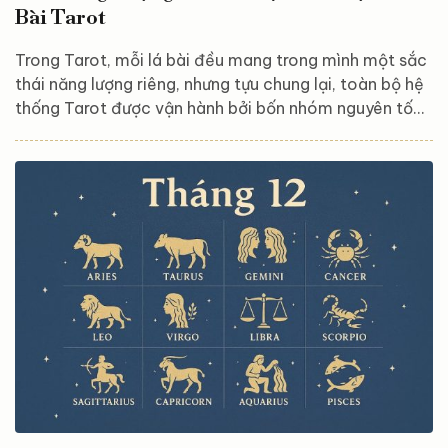
Bài Tarot
Trong Tarot, mỗi lá bài đều mang trong mình một sắc
thái năng lượng riêng, nhưng tựu chung lại, toàn bộ hệ
thống Tarot được vận hành bởi bốn nhóm nguyên tố
cốt lõi: Lửa – Đất – Khí – Nước. Đây không chỉ là nền
tảng để hiểu ý nghĩa từng lá bài, mà còn là chìa khóa
giúp người đọc kết nối sâu hơn với thông điệp của trải
bài. Bốn nguyên tố này tạo thành một vòng tròn cân
bằng: Lửa khơi dậy hành động và đam mê. Đất đem
lại sự ổn định và vật chất....