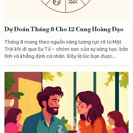
Dự Đoán Tháng 8 Cho 12 Cung Hoàng Đạo
Tháng 8 mang theo nguồn năng lượng rực rỡ từ Mặt
Trời khi đi qua Sư Tử – chòm sao của sự sáng tạo, bản
lĩnh và khẳng định cá nhân. Đây là lúc bạn được
khuyến khích sống thật với chính mình, bộc lộ cảm
xúc, theo đuổi đam mê và… yêu hết mình! Cùng khám
phá điều gì đang chờ đón bạn trong tình yêu, công
việc, sức khỏe, cùng lời khuyên dành riêng cho từng
cung nhé! Bạch Dương (21/3 – 19/4) Tình yêu: Độc
thân? Bạn có nhiều cơ hội gặp gỡ người mới tại các...