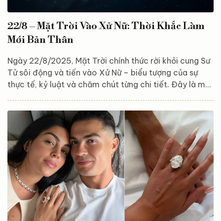
22/8 – Mặt Trời Vào Xử Nữ: Thời Khắc Làm
Mới Bản Thân
Ngày 22/8/2025, Mặt Trời chính thức rời khỏi cung Sư
Tử sôi động và tiến vào Xử Nữ – biểu tượng của sự
thực tế, kỷ luật và chăm chút từng chi tiết. Đây là một
trong những cột mốc quan trọng của năm, đánh dấu
sự chuyển giao từ nguồn năng lượng nhiệt huyết,
phóng khoáng và giàu tính sáng tạo của mùa Sư Tử
sang nhịp sống ngăn nắp, trật tự và hiệu quả của mùa
Xử Nữ. Nếu như mùa Sư Tử là thời điểm bạn tỏa sáng,
thử nghiệm và sống hết mình với đam mê,...