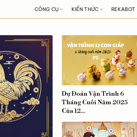
CÔNG CỤ
KIẾN THỨC
REKABOT
Dự Đoán Vận Trình 6
Tháng Cuối Năm 2025
Của 12...