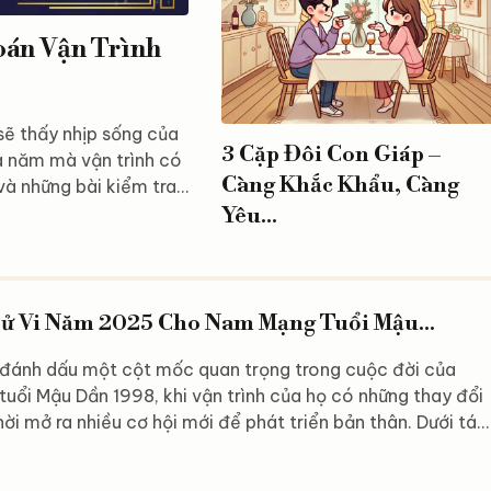
oán Vận Trình
sẽ thấy nhịp sống của
3 Cặp Đôi Con Giáp –
à năm mà vận trình có
Càng Khắc Khẩu, Càng
và những bài kiểm tra
hận những cơn gió
Yêu...
a? Tổng quan vận trình
ình của người tuổi
 những...
ử Vi Năm 2025 Cho Nam Mạng Tuổi Mậu...
ánh dấu một cột mốc quan trọng trong cuộc đời của
uổi Mậu Dần 1998, khi vận trình của họ có những thay đổi
hời mở ra nhiều cơ hội mới để phát triển bản thân. Dưới tác
ác sao chiếu mệnh và vận hạn đặc trưng, năm nay sẽ
 thách thức lẫn cơ hội để khẳng định năng lực, bản lĩnh