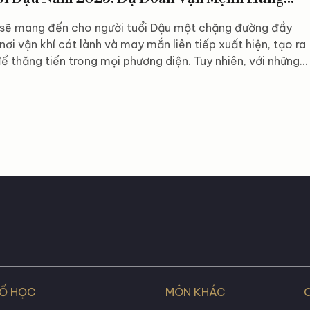
ẽ mang đến cho người tuổi Dậu một chặng đường đầy
 nơi vận khí cát lành và may mắn liên tiếp xuất hiện, tạo ra
để thăng tiến trong mọi phương diện. Tuy nhiên, với những
đến nhanh chóng, cũng không thiếu thử thách đòi hỏi sự
và thận trọng. Hãy cùng khám phá chi tiết về tử vi tuổi
năm 2025, để có thể chủ động nắm bắt cơ hội, vượt qua
 và đạt được những kết quả xứng đáng trong hành trình
SỐ HỌC
MÔN KHÁC