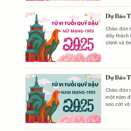
của nam Mậ
đạo, mọi kh
Dự Báo T
Chào đón n
đầy thách t
chính và tì
của các sa
thay đổi lớ
khăn và kh
Astroreka 
Dự Báo T
Chào đón n
một năm đầ
sao cát và
trong công 
những khó 
muốn? Hãy 