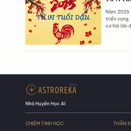
Năm 2025 s
triển vọng,
cơ hội lớn 
thành tựu 
khôn ngoan 
Dậu trong 
thử thách,
phía...
Nhà Huyền Học AI
CHIÊM TINH HỌC
THẦN 