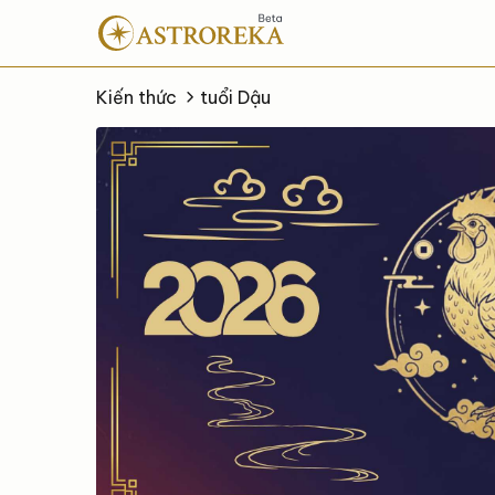
Bỏ
qua
nội
dung
Kiến thức
tuổi Dậu