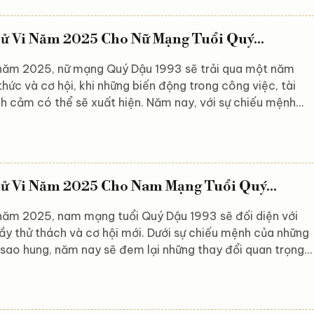
u Dần. Từ công việc, tài chính cho đến tình duyên và gia
ía cạnh đều có những biến động đáng chú ý,...
ử Vi Năm 2025 Cho Nữ Mạng Tuổi Quý...
ăm 2025, nữ mạng Quý Dậu 1993 sẽ trải qua một năm
hức và cơ hội, khi những biến động trong công việc, tài
nh cảm có thể sẽ xuất hiện. Năm nay, với sự chiếu mệnh
o cát, sao hung, nữ mạng Quý Dậu có thể gặp phải những
n trong nhiều lĩnh vực. Liệu bạn có thể vượt qua những khó
ai thác tối đa cơ hội để đạt được thành công? Hãy cùng
khám phá chi tiết về vận mệnh của nữ mạng Quý...
ử Vi Năm 2025 Cho Nam Mạng Tuổi Quý...
ăm 2025, nam mạng tuổi Quý Dậu 1993 sẽ đối diện với
y thử thách và cơ hội mới. Dưới sự chiếu mệnh của những
 sao hung, năm nay sẽ đem lại những thay đổi quan trọng
việc, tài chính và tình cảm. Liệu bạn có thể vượt qua
khăn để đạt được thành công và hạnh phúc mà mình mon
cùng Astroreka khám phá chi tiết về vận mệnh của nam