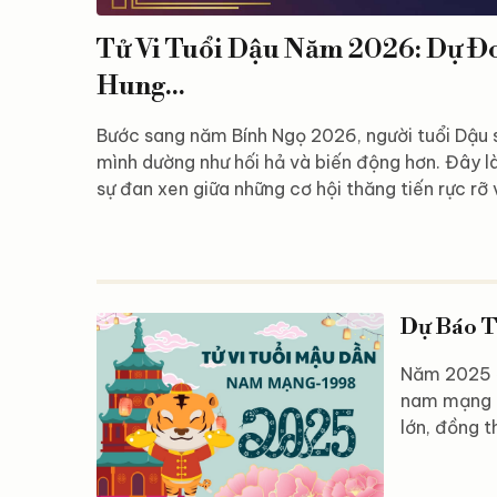
Tử Vi Tuổi Dậu Năm 2026: Dự Đ
Hung...
Bước sang năm Bính Ngọ 2026, người tuổi Dậu 
mình dường như hối hả và biến động hơn. Đây l
sự đan xen giữa những cơ hội thăng tiến rực rỡ 
lòng kiên nhẫn. Liệu bạn đã sẵn sàng để đón n
ngược và biến chúng thành động lực để vươn x
tuổi Dậu năm 2026 Bước sang năm 2026, vận tr
Dậu nhìn chung khá ổn định và dễ thở hơn so với
Dự Báo T
Năm 2025 đ
nam mạng t
lớn, đồng t
động của c
mang đến cả