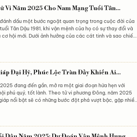
ậu trong năm 2025 và những lời khuyên hữu ích để bạn
ử Vi Năm 2025 Cho Nam Mạng Tuổi Tân...
ánh dấu một bước ngoặt quan trọng trong cuộc đời của
uổi Tân Dậu 1981, khi vận mệnh của họ có sự thay đổi và
 cơ hội mới. Dưới ảnh hưởng của các cát tinh và sao chiếu
a hẹn sẽ mang đến cho họ không ít thử thách, nhưng cũng
m để khẳng định bản lĩnh và nắm bắt cơ hội. Từ sự nghiệp,
ến tình duyên và gia đạo, tất cả đều có những biến động
 đòi hỏi nam Tân Dậu phải...
iáp Đại Hỷ, Phúc Lộc Tràn Đầy Khiến Ai...
2025 đang đến gần, mở ra một giai đoạn hứa hẹn với
hội phú quý, tốt lành. Theo tử vi phương Đông, năm 2025
giáp nổi bật sẽ có những bước đột phá vượt bậc, gặp nhiề
 thành công rực rỡ. Hãy cùng chuyên trang Astroreka
những con giáp nào mang mệnh phú quý năm 2025 và
n chào vận may trong giai đoạn sắp tới. Tuổi Thìn Theo tử
, tuổi Thìn sẽ có một năm đại hỷ, được dự báo là...
ổi Dậu Năm 2025: Dự Đoán Vận Mệnh Hung...