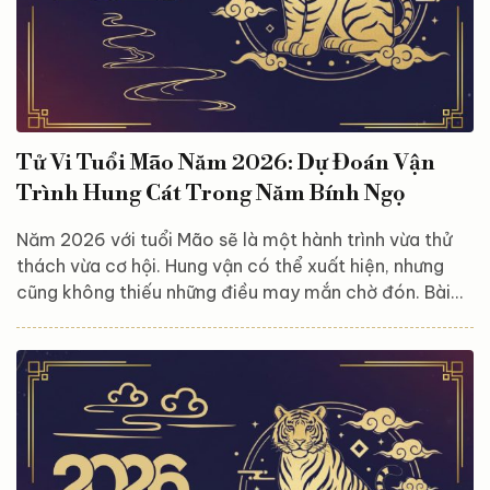
Tử Vi Tuổi Mão Năm 2026: Dự Đoán Vận
Trình Hung Cát Trong Năm Bính Ngọ
Năm 2026 với tuổi Mão sẽ là một hành trình vừa thử
thách vừa cơ hội. Hung vận có thể xuất hiện, nhưng
cũng không thiếu những điều may mắn chờ đón. Bài
viết này, Astroreka sẽ điểm qua những khía cạnh quan
trọng trong công việc, tài lộc, tình cảm và sức khỏe,
giúp bạn chuẩn bị tinh thần chủ động và an yên để
bước qua năm Bính Ngọ. Tổng quan vận trình tuổi Mão
năm 2026 Bước sang năm 2026 – năm Phá Thái Tuế,
người tuổi Mão phải đối mặt với không ít thử thách.
Tuy...