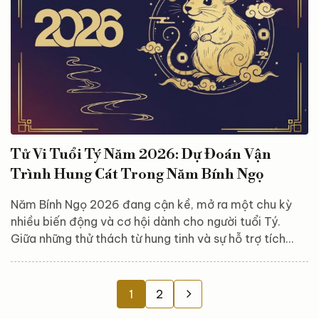
Tuế dành cho người tuổi Sửu. Điều này báo...
Tử Vi Tuổi Tý Năm 2026: Dự Đoán Vận
Trình Hung Cát Trong Năm Bính Ngọ
Năm Bính Ngọ 2026 đang cận kề, mở ra một chu kỳ
nhiều biến động và cơ hội dành cho người tuổi Tý.
Giữa những thử thách từ hung tinh và sự hỗ trợ tích
cực của cát khí, vận trình của người tuổi Tý hứa hẹn
những chuyển biến đáng chú ý. Hãy cùng Astroreka
khám phá dự báo tử vi chi tiết, đồng thời nắm vững
1
2
những định hướng quan trọng để chủ động hóa giải