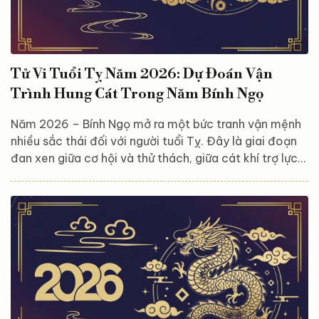
Tử Vi Tuổi Tỵ Năm 2026: Dự Đoán Vận
Trình Hung Cát Trong Năm Bính Ngọ
Năm 2026 – Bính Ngọ mở ra một bức tranh vận mệnh
nhiều sắc thái đối với người tuổi Tỵ. Đây là giai đoạn
đan xen giữa cơ hội và thử thách, giữa cát khí trợ lực
và hung tinh chi phối, đòi hỏi bản mệnh phải tỉnh táo,
linh hoạt để ứng biến. Việc nắm rõ vận trình hung –
cát trong năm sẽ giúp người tuổi Tỵ chủ động định
hướng sự nghiệp, tài chính, tình cảm và sức khỏe, từ
đó tận dụng thời vận tốt và hạn chế rủi ro không đáng
có. Hãy cùng Astroreka...