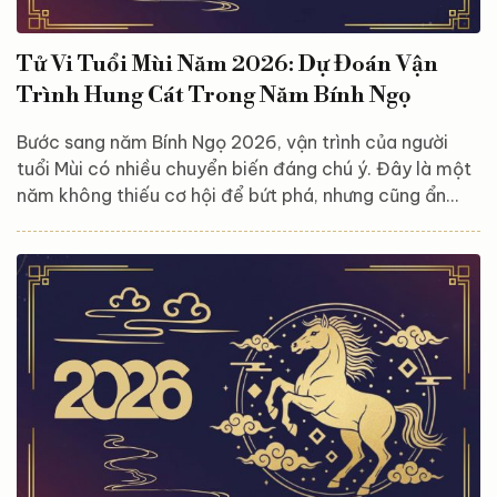
Tử Vi Tuổi Mùi Năm 2026: Dự Đoán Vận
Trình Hung Cát Trong Năm Bính Ngọ
Bước sang năm Bính Ngọ 2026, vận trình của người
tuổi Mùi có nhiều chuyển biến đáng chú ý. Đây là một
năm không thiếu cơ hội để bứt phá, nhưng cũng ẩn
chứa những thử thách đòi hỏi sự tỉnh táo và bản lĩnh.
Việc thấu hiểu cát – hung trong tử vi không nhằm tạo
áp lực, mà giúp người tuổi Mùi chủ động sắp xếp cuộc
sống, tận dụng thời vận, hạn chế rủi ro và tiến bước
vững vàng hơn. Hãy cùng Astroreka khám phá ngay
trong bài viết dưới đây. Tổng quan vận trình tuổi...