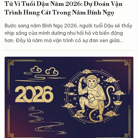
Tử Vi Tuổi Dậu Năm 2026: Dự Đoán Vận
Trình Hung Cát Trong Năm Bính Ngọ
Bước sang năm Bính Ngọ 2026, người tuổi Dậu sẽ thấy
nhịp sống của mình dường như hối hả và biến động
hơn. Đây là năm mà vận trình có sự đan xen giữa
những cơ hội thăng tiến rực rỡ và những bài kiểm tra
lòng kiên nhẫn. Liệu bạn đã sẵn sàng để đón nhận
những cơn gió ngược và biến chúng thành động lực để
vươn xa? Tổng quan vận trình tuổi Dậu năm 2026
Bước sang năm 2026, vận trình của người tuổi Dậu
nhìn chung khá ổn định và dễ thở hơn so với những...