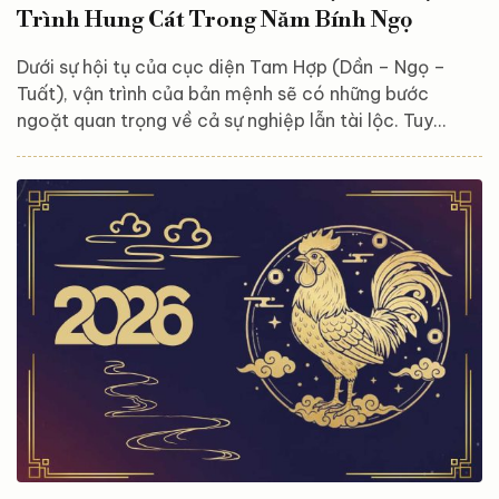
Trình Hung Cát Trong Năm Bính Ngọ
Dưới sự hội tụ của cục diện Tam Hợp (Dần – Ngọ –
Tuất), vận trình của bản mệnh sẽ có những bước
ngoặt quan trọng về cả sự nghiệp lẫn tài lộc. Tuy
nhiên, giữa những luồng cát khí mạnh mẽ, liệu có ẩn
chứa những “hố đen” vận hạn nào cần lưu tâm? Hãy
cùng Astroreka giải mã chi tiết tử vi tuổi Tuất năm
2026 để nắm bắt thiên thời và chủ động làm chủ vận
mệnh. Tổng quan vận trình tuổi Tuất năm 2026 Bước
sang năm 2026, vận trình của người tuổi Tuất bắt
đầu...