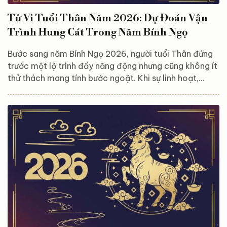
Tử Vi Tuổi Thân Năm 2026: Dự Đoán Vận
Trình Hung Cát Trong Năm Bính Ngọ
Bước sang năm Bính Ngọ 2026, người tuổi Thân đứng
trước một lộ trình đầy năng động nhưng cũng không ít
thử thách mang tính bước ngoặt. Khi sự linh hoạt,
thông tuệ vốn có của “Hầu vương” gặp gỡ sức nóng
rực rỡ và tốc độ của năm Ngọ, một chương mới với
những chuyển biến mạnh mẽ chính thức bắt đầu. Đây
không phải là thời điểm để dừng chân trong vùng an
toàn, mà là lúc những chú Khỉ cần phát huy tối đa tư
duy chiến lược và khả năng thích nghi nhạy bén để
biến...