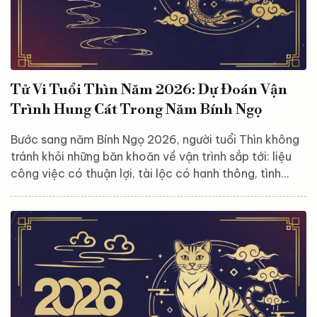
Tử Vi Tuổi Thìn Năm 2026: Dự Đoán Vận
Trình Hung Cát Trong Năm Bính Ngọ
Bước sang năm Bính Ngọ 2026, người tuổi Thìn không
tránh khỏi những băn khoăn về vận trình sắp tới: liệu
công việc có thuận lợi, tài lộc có hanh thông, tình
cảm và sức khỏe sẽ biến chuyển ra sao? Tử vi năm
2026 của tuổi Thìn là bức tranh đan xen giữa ổn định
và thử thách, đòi hỏi sự kiên trì, tỉnh táo và khéo léo
trong từng lựa chọn. Hãy cùng Astroreka luận giải chi
tiết vận trình hung – cát của tuổi Thìn năm 2026, để
chủ động nắm bắt thời cơ và vững vàng...