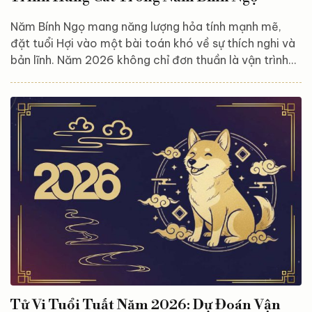
Năm Bính Ngọ mang năng lượng hỏa tính mạnh mẽ,
đặt tuổi Hợi vào một bài toán khó về sự thích nghi và
bản lĩnh. Năm 2026 không chỉ đơn thuần là vận trình
cát – hung, mà là sự giao thoa giữa thách thức và vận
may chuyển tiếp. Bài viết này, Astroreka sẽ giúp bạn
giải mã dòng chảy năng lượng trong năm, từ sự
nghiệp, tài lộc đến gia đạo, giúp tuổi Hợi ‘biết người
biết ta’ để làm chủ vận mệnh của chính mình. Tổng
quan vận trình tuổi Hợi năm 2026 Sau một năm chịu...
Tử Vi Tuổi Tuất Năm 2026: Dự Đoán Vận