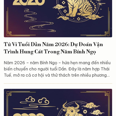
Tử Vi Tuổi Dần Năm 2026: Dự Đoán Vận
Trình Hung Cát Trong Năm Bính Ngọ
Năm 2026 – năm Bính Ngọ – hứa hẹn mang đến nhiều
biến chuyển cho người tuổi Dần. Đây là năm hợp Thái
Tuế, mở ra cả cơ hội và thử thách trên nhiều phương
diện: sự nghiệp, tài lộc, tình cảm và sức khỏe. Bài viết
này, Astroreka sẽ giúp bạn nắm bắt những hung – cát
chính, từ đó chủ động sắp xếp kế hoạch, chuẩn bị tinh
thần và tận dụng tốt vận may của năm. Tổng quan
vận trình tuổi Dần năm 2026 Bước sang năm 2026,
tuổi Dần bước vào vận trình “Tam Hợp cục”...