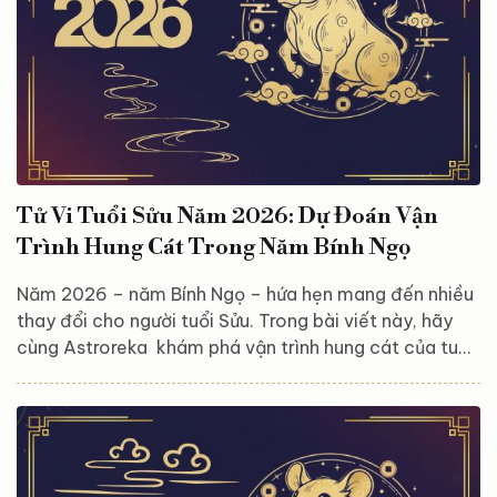
Tử Vi Tuổi Sửu Năm 2026: Dự Đoán Vận
Trình Hung Cát Trong Năm Bính Ngọ
Năm 2026 – năm Bính Ngọ – hứa hẹn mang đến nhiều
thay đổi cho người tuổi Sửu. Trong bài viết này, hãy
cùng Astroreka khám phá vận trình hung cát của tuổi
Sửu trong các khía cạnh công việc, tài lộc, tình cảm
và sức khỏe, giúp bạn chuẩn bị tốt hơn để đón năm
mới với tâm thế vững vàng và lạc quan. Tổng quan
vận trình tuổi Sửu năm 2026 Năm 2026 – năm Bính
Ngọ – mở ra một giai đoạn mới với vận trình Hại Thái