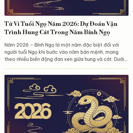
Tử Vi Tuổi Ngọ Năm 2026: Dự Đoán Vận
Trình Hung Cát Trong Năm Bính Ngọ
Năm 2026 – Bính Ngọ là một năm đặc biệt đối với
người tuổi Ngọ khi bước vào năm bản mệnh, mang
theo nhiều biến động đan xen giữa hung và cát. Dưới
góc nhìn tử vi phương Đông, đây không chỉ là năm thử
thách mà còn là giai đoạn quan trọng để mỗi người
nhìn lại bản thân, điều chỉnh hướng đi và chuẩn bị nền
tảng cho chặng đường phía trước. Việc nắm rõ vận
trình tổng thể sẽ giúp người tuổi Ngọ chủ động ứng
phó, giảm rủi ro và tận dụng tốt những cơ hội...