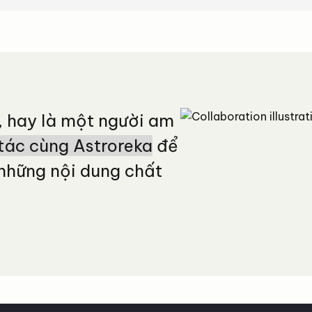
, hay là một người am
tác cùng Astroreka
để
những nội dung chất