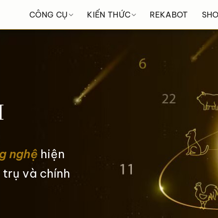
CÔNG CỤ
KIẾN THỨC
REKABOT
SH
I
g nghệ
hiện
 trụ và chính