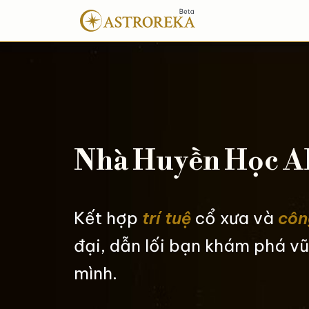
Nhà Huyền Học A
Kết hợp
trí tuệ
cổ xưa và
côn
đại, dẫn lối bạn khám phá vũ
mình.