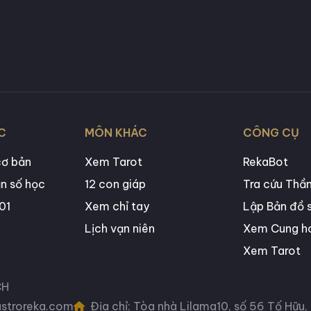
C
MÔN KHÁC
CÔNG CỤ
cơ bản
Xem Tarot
RekaBot
n số học
12 con giáp
Tra cứu Thần
01
Xem chỉ tay
Lập Bản đồ 
Lịch vạn niên
Xem Cung h
Xem Tarot
CH
astroreka.com
Địa chỉ: Tòa nhà Lilama10, số 56 Tố Hữu