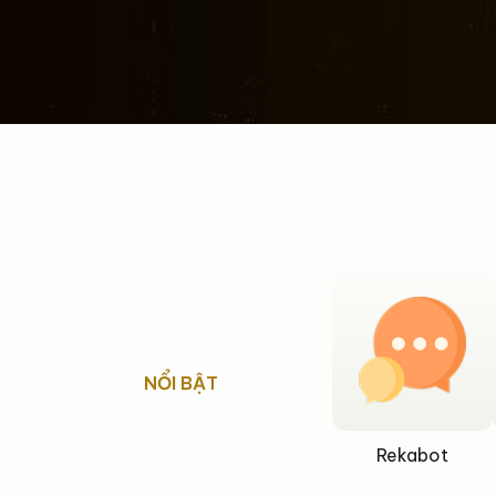
NỔI BẬT
Rekabot