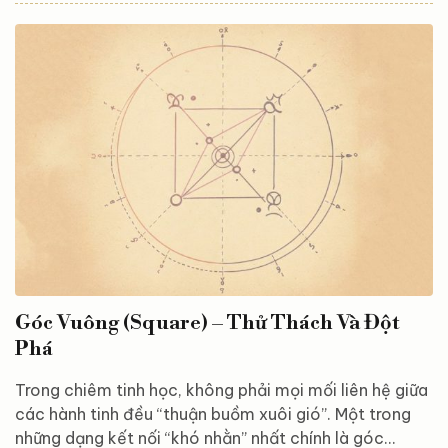
khuyến khích, mở ra những cơ hội mà bạn có thể nắm
bắt nếu chú ý. Góc lục hợp là gì? Góc lục hợp
(sextile) xảy ra khi hai hành tinh cách nhau khoảng 60
độ trên vòng tròn hoàng đạo. Các hành tinh này
thường nằm trong những cung hoàng đạo thuộc
nguyên tố...
Góc Vuông (Square) – Thử Thách Và Đột
Phá
Trong chiêm tinh học, không phải mọi mối liên hệ giữa
các hành tinh đều “thuận buồm xuôi gió”. Một trong
những dạng kết nối “khó nhằn” nhất chính là góc