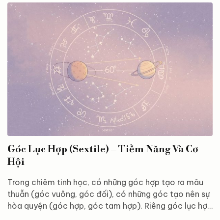
tinh trong bản đồ sao lúc họ chào đời. Trong bài viết
này, chúng ta sẽ cùng tìm hiểu: Bản đồ sao là gì? Nó
có ích như thế nào? Và làm sao để bắt đầu đọc, hiểu
bản đồ sao của chính mình? Bản đồ sao là gì? Bản đồ
sao...
Góc Lục Hợp (Sextile) – Tiềm Năng Và Cơ
Hội
Trong chiêm tinh học, có những góc hợp tạo ra mâu
thuẫn (góc vuông, góc đối), có những góc tạo nên sự
hòa quyện (góc hợp, góc tam hợp). Riêng góc lục hợp
(sextile) là một kiểu kết nối tinh tế hơn – nhẹ nhàng,