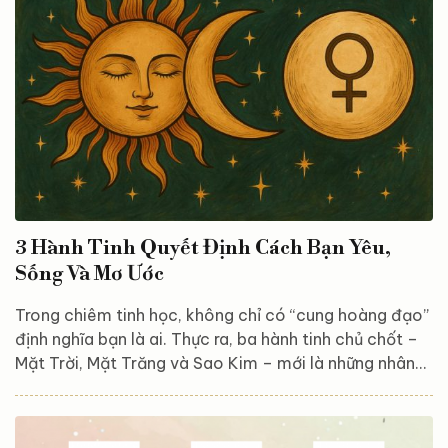
3 Hành Tinh Quyết Định Cách Bạn Yêu,
Sống Và Mơ Ước
Trong chiêm tinh học, không chỉ có “cung hoàng đạo”
định nghĩa bạn là ai. Thực ra, ba hành tinh chủ chốt –
Mặt Trời, Mặt Trăng và Sao Kim – mới là những nhân
tố thầm lặng nhưng quyền lực, vẽ nên bức chân dung
cảm xúc và tình yêu sâu sắc nhất của con người. Mỗi
người chúng ta đều mang trong mình một vũ trụ riêng