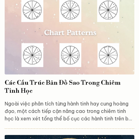
– nơi cảm xúc, lý trí và khát vọng hòa quyện để tạo
nên bản thể độc nhất. Mặt Trời – Khi bạn trở thành
“phiên bản tốt nhất của chính...
Các Cấu Trúc Bản Đồ Sao Trong Chiêm
Tinh Học
Ngoài việc phân tích từng hành tinh hay cung hoàng
đạo, một cách tiếp cận nâng cao trong chiêm tinh
học là xem xét tổng thể bố cục các hành tinh trên bản
đồ sao. Việc này giúp nhận diện ra những dạng bản đồ
sao đặc trưng – mỗi dạng đều mang theo một kiểu