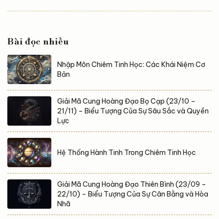
vuông (square) – biểu tượng của căng thẳng, mâu
thuẫn nội tại và thử thách không thể né tránh. Tuy
nhiên, chính những xung đột đó lại là đòn bẩy cho đột
Bài đọc nhiều
phá, phát triển và thay đổi sâu sắc, nếu bạn dám đối
diện với nó. Góc vuông là gì? Góc vuông (Square)
Nhập Môn Chiêm Tinh Học: Các Khái Niệm Cơ
hình thành khi hai hành tinh cách nhau 90 độ trên
Bản
vòng tròn hoàng đạo,...
Giải Mã Cung Hoàng Đạo Bọ Cạp (23/10 –
21/11) – Biểu Tượng Của Sự Sâu Sắc và Quyền
Lực
Hệ Thống Hành Tinh Trong Chiêm Tinh Học
Giải Mã Cung Hoàng Đạo Thiên Bình (23/09 –
22/10) – Biểu Tượng Của Sự Cân Bằng và Hòa
Nhã