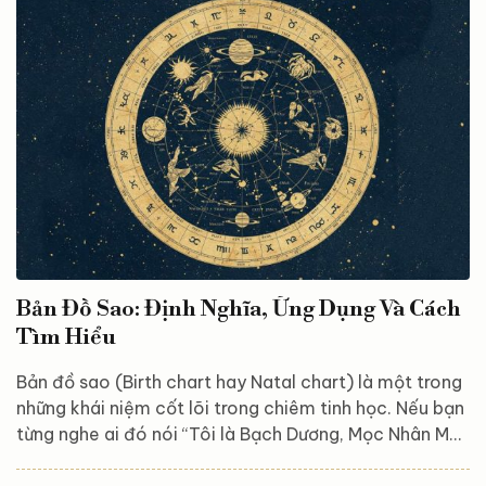
năng lượng và mô hình tính cách đặc biệt. Chiêm tinh
học truyền thống thường chia cấu trúc bản đồ sao
thành ba loại chính: bản đồ sao một mạch, hai mạch
và ba mạch. Dưới đây là các dạng phổ biến bạn có...
Bản Đồ Sao: Định Nghĩa, Ứng Dụng Và Cách
Tìm Hiểu
Bản đồ sao (Birth chart hay Natal chart) là một trong
những khái niệm cốt lõi trong chiêm tinh học. Nếu bạn
từng nghe ai đó nói “Tôi là Bạch Dương, Mọc Nhân Mã,
Mặt Trăng Cự Giải” – thì họ đang nói về vị trí các hành