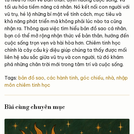
tối ưu hóa tiềm năng cá nhân. Nó kết nối con người với
vũ trụ, hé lộ những bí mật về tính cách, mục tiêu và
khả năng phát triển mà không phải lúc nào ta cũng
nhận ra. Thông qua việc tìm hiểu bản đồ sao cá nhân,
bạn có thể mở rộng nhận thức về bản thân, hướng đến
cuộc sống trọn vẹn và hài hòa hơn. Chiêm tinh học
chính là cây cầu kỳ diệu giúp chúng ta thấy được mối
liên hệ sâu sắc giữa vũ trụ và con người, từ đó khám
phá những chân trời mới trong tâm trí và cuộc sống.
Tags:
bản đồ sao
,
các hành tinh
,
góc chiếu
,
nhà
,
nhập
môn chiêm tinh học
Bài cùng chuyên mục