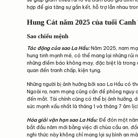
hợp để gia tăng sự gắn kết, hỗ trợ lẫn nhau tr
Hung Cát năm 2025 của tuổi Can
Sao chiếu mệnh
Tác động của sao La Hầu:
Năm 2025, nam mạng
hung tinh mạnh mẽ, có thể mang lại những rủi
những điềm báo không may, đặc biệt là trong c
quan đến tranh chấp, kiện tụng.
Những người bị ảnh hưởng bởi sao La Hầu có thể 
Ngoài ra, nam mạng cũng cần đề phòng nguy cơ 
đến mắt. Tài chính cũng có thể bị ảnh hưởng, 
sức mạnh xấu nhất là tháng 1 và tháng 7 âm lịch
Hóa giải vận hạn sao La Hầu:
Để đón một năm 
bắt đầu năm mới bằng việc đi chùa cầu an, đồng
nghi thức này không chỉ mang lại sự bình an m