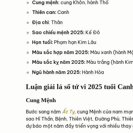
Cung mệnh
: cung Khôn, hành Thổ
Thiên can:
Canh
Địa chi
: Thân
Sao chiếu mệnh 2025:
Kế Đô
Hạn tuổi:
Phạm hạn Kim Lâu
Màu sắc hợp năm 2025:
Màu xanh (hành M
Màu sắc kỵ năm 2025:
Màu trắng (hành Ki
Ngũ hành năm 2025:
Hành Hỏa
Luận giải lá số tử vi 2025 tuổi C
Cung Mệnh
Bước sang năm
Ất Tỵ
, cung Mệnh của nam mạng
sao Hỉ Thần, Bệnh, Thiên Việt, Đường Phù, Thi
dự báo một năm đầy triển vọng với nhiều thay