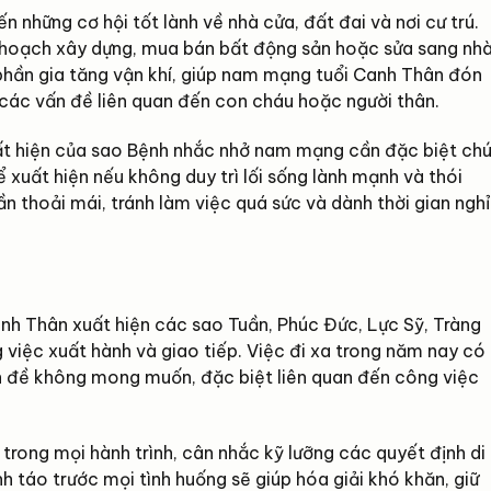
 những cơ hội tốt lành về nhà cửa, đất đai và nơi cư trú.
kế hoạch xây dựng, mua bán bất động sản hoặc sửa sang nh
 phần gia tăng vận khí, giúp nam mạng tuổi Canh Thân đón
ng các vấn đề liên quan đến con cháu hoặc người thân.
ất hiện của sao Bệnh nhắc nhở nam mạng cần đặc biệt ch
ể xuất hiện nếu không duy trì lối sống lành mạnh và thói
ần thoải mái, tránh làm việc quá sức và dành thời gian nghỉ
 Thân xuất hiện các sao Tuần, Phúc Đức, Lực Sỹ, Tràng
 việc xuất hành và giao tiếp. Việc đi xa trong năm nay có
vấn đề không mong muốn, đặc biệt liên quan đến công việc
trong mọi hành trình, cân nhắc kỹ lưỡng các quyết định di
h táo trước mọi tình huống sẽ giúp hóa giải khó khăn, giữ