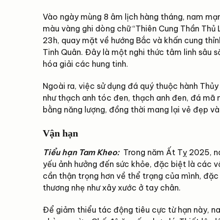
Vào ngày mùng 8 âm lịch hàng tháng, nam mạng 
màu vàng ghi dòng chữ “Thiên Cung Thần Thủ L
23h, quay mặt về hướng Bắc và khấn cung thỉn
Tinh Quân. Đây là một nghi thức tâm linh sâu sắ
hóa giải các hung tinh.
Ngoài ra, việc sử dụng đá quý thuộc hành Thủy
như thạch anh tóc đen, thạch anh đen, đá mã
bằng năng lượng, đồng thời mang lại vẻ đẹp và 
Vận hạn
Tiểu hạn Tam Kheo:
Trong năm Ất Tỵ 2025, n
yếu ảnh hưởng đến sức khỏe, đặc biệt là các
cần thận trọng hơn về thể trạng của mình, đặc 
thương nhẹ như xây xước ở tay chân.
Để giảm thiểu tác động tiêu cực từ hạn này, 