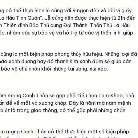
có thể thực hiện lễ cúng với 9 ngọn đèn và bài vị giấy
a Hầu Tinh Quân”. Lễ cúng nên được thực hiện từ 21h đến
h Thiên đình Bảo Thủ cung Đại Thánh, Thần Thủ La Hầu
c, nhằm cầu sự bảo vệ và hỗ trợ từ các vị thần linh, giúp
 cũng là một biện pháp phong thủy hữu hiệu. Những loại đá
 não xanh dương hay đá thanh kim xanh đậm sẽ giúp cân
bảo vệ chủ nhân khỏi những tai ương, xui xẻo.
am mạng Canh Thân sẽ gặp phải tiểu hạn Tam Kheo, chủ
 vấn đề về mắt và xương khớp. Đây là năm mà nam mệnh
biệt là trong giao thông, có thể gặp phải những chấn
nam mạng Canh Thân có thể thực hiện một số biện pháp