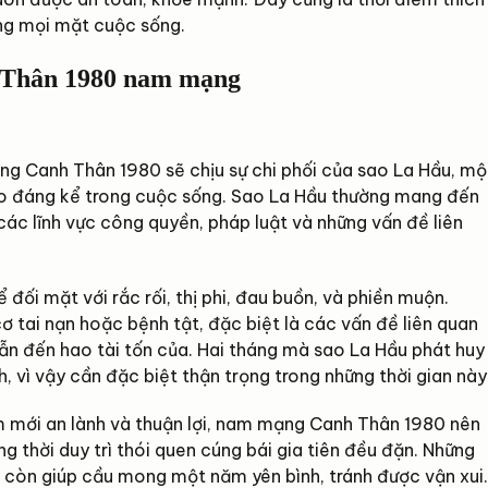
ong mọi mặt cuộc sống.
h Thân 1980 nam mạng
 Canh Thân 1980 sẽ chịu sự chi phối của sao La Hầu, mộ
 ro đáng kể trong cuộc sống. Sao La Hầu thường mang đến
ác lĩnh vực công quyền, pháp luật và những vấn đề liên
đối mặt với rắc rối, thị phi, đau buồn, và phiền muộn.
tai nạn hoặc bệnh tật, đặc biệt là các vấn đề liên quan
dẫn đến hao tài tốn của. Hai tháng mà sao La Hầu phát huy
, vì vậy cần đặc biệt thận trọng trong những thời gian này
mới an lành và thuận lợi, nam mạng Canh Thân 1980 nên
 thời duy trì thói quen cúng bái gia tiên đều đặn. Những
à còn giúp cầu mong một năm yên bình, tránh được vận xui.