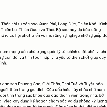
ân hội tụ các sao Quan Phủ, Long Đức, Thiên Khôi, Kìn
, Thiên La, Thiên Quan và Thai. Bộ sao này dự báo công
mở ra cơ hội phát triển và mở rộng sự nghiệp nhờ sự giúp đ
nam mạng cần chú trọng quản lý tài chính chặt chẽ, vì chi
Sự cân đối và tính toán hợp lý là yếu tố then chốt giúp duy
ình.
a các sao Phượng Các, Giải Thần, Thái Tuế và Tuyệt báo
người thân trong gia đình. Các dấu hiệu này nhắc nhở nam
i tình trạng sức khỏe của các thành viên trong nhà, bởi
g. Việc xây dựng kế hoạch chăm sóc và dự phòng kỹ lưỡng
luôn được an toàn, khỏe mạnh. Đây cũng là thời điểm thích