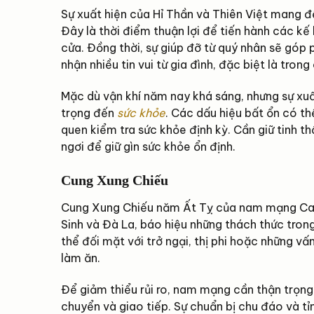
Sự xuất hiện của Hỉ Thần và Thiên Việt mang đến
Đây là thời điểm thuận lợi để tiến hành các 
cửa. Đồng thời, sự giúp đỡ từ quý nhân sẽ góp
nhận nhiều tin vui từ gia đình, đặc biệt là tro
Mặc dù vận khí năm nay khá sáng, nhưng sự xu
trọng đến
sức khỏe
. Các dấu hiệu bất ổn có th
quen kiểm tra sức khỏe định kỳ. Cần giữ tinh th
ngơi để giữ gìn sức khỏe ổn định.
Cung Xung Chiếu
Cung Xung Chiếu năm Ất Tỵ của nam mạng Canh
Sinh và Đà La, báo hiệu những thách thức trong
thể đối mặt với trở ngại, thị phi hoặc những 
làm ăn.
Để giảm thiểu rủi ro, nam mạng cần thận trọng 
chuyển và giao tiếp. Sự chuẩn bị chu đáo và tỉn