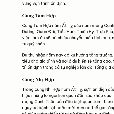
vững vận trình ổn định.
Cung Tam Hợp
Cung Tam Hợp năm Ất Tỵ của nam mạng Canh Th
Dương, Quan Đới, Tiểu Hao, Thiên Hỷ, Trực Phù
việc làm ăn sẽ có nhiều chuyển biến tích cực, 
từ quý nhân.
Dù thu nhập năm nay có xu hướng tăng trưởng, 
tiêu cho gia đình và nơi ở dự kiến sẽ tăng cao. 
trì ổn định trong cả sự nghiệp lẫn đời sống gia đ
Cung Nhị Hợp
Trong cung Nhị Hợp năm Ất Tỵ, sự hiện diện củ
hiệu những lo ngại liên quan đến sức khỏe của 
mạng Canh Thân cần đặc biệt quan tâm, theo dõ
nguy cơ bệnh tật hoặc mệt mỏi có thể gia tăn
sẽ giúp giảm thiểu rủi ro và đảm bảo gia đình 