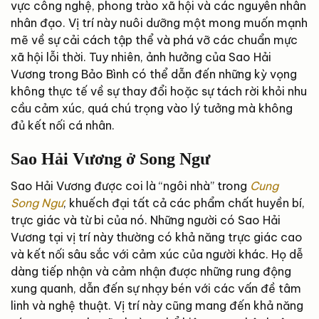
vực công nghệ, phong trào xã hội và các nguyên nhân
nhân đạo. Vị trí này nuôi dưỡng một mong muốn mạnh
mẽ về sự cải cách tập thể và phá vỡ các chuẩn mực
xã hội lỗi thời. Tuy nhiên, ảnh hưởng của Sao Hải
Vương trong Bảo Bình có thể dẫn đến những kỳ vọng
không thực tế về sự thay đổi hoặc sự tách rời khỏi nhu
cầu cảm xúc, quá chú trọng vào lý tưởng mà không
đủ kết nối cá nhân.
Sao Hải Vương ở Song Ngư
Sao Hải Vương được coi là “ngôi nhà” trong
Cung
Song Ngư
, khuếch đại tất cả các phẩm chất huyền bí,
trực giác và từ bi của nó. Những người có Sao Hải
Vương tại vị trí này thường có khả năng trực giác cao
và kết nối sâu sắc với cảm xúc của người khác. Họ dễ
dàng tiếp nhận và cảm nhận được những rung động
xung quanh, dẫn đến sự nhạy bén với các vấn đề tâm
linh và nghệ thuật. Vị trí này cũng mang đến khả năng