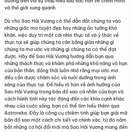
đường đến với sự thấu hiểu sâu sắc hơn về chính mình
và thế giới xung quanh.
Dù cho Sao Hải Vương có thể dẫn dắt chúng ta vào
những giấc mơ tuyệt đẹp hay những ảo tưởng khó
khăn, việc duy trì một cái nhìn thực tế và ý thức về
thực tại sẽ giúp chúng ta cân bằng giữa những gì
chúng ta mơ ước và những gì chúng ta có thể đạt
được. Hãy để Sao Hải Vương hướng dẫn bạn qua
những thách thức và khám phá những khả năng vô hạn
của bản thân, đồng thời luôn nhớ rằng mọi ước mơ
đều cần được chăm sóc và nuôi dưỡng trong ánh
sáng của thực tại. Để hiểu rõ hơn về ảnh hưởng của
Sao Hải Vương trong bản đồ sao cá nhân của bạn và
cách hành tinh này tác động đến các khía cạnh khác
nhau của cuộc sống, bạn có thể tìm hiểu thêm qua
Astroreka. Đây là công cụ chiêm tinh giúp bạn giải mã
bản đồ sao một cách chi tiết và chính xác, từ đó nắm
bắt những cơ hội đổi mới mà Sao Hải Vương mang đến