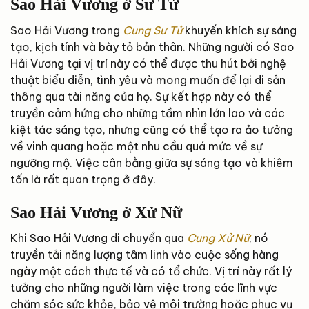
Sao Hải Vương ở Sư Tử
Sao Hải Vương trong
Cung Sư Tử
khuyến khích sự sáng
tạo, kịch tính và bày tỏ bản thân. Những người có Sao
Hải Vương tại vị trí này có thể được thu hút bởi nghệ
thuật biểu diễn, tình yêu và mong muốn để lại di sản
thông qua tài năng của họ. Sự kết hợp này có thể
truyền cảm hứng cho những tầm nhìn lớn lao và các
kiệt tác sáng tạo, nhưng cũng có thể tạo ra ảo tưởng
về vinh quang hoặc một nhu cầu quá mức về sự
ngưỡng mộ. Việc cân bằng giữa sự sáng tạo và khiêm
tốn là rất quan trọng ở đây.
Sao Hải Vương ở Xử Nữ
Khi Sao Hải Vương di chuyển qua
Cung Xử Nữ
, nó
truyền tải năng lượng tâm linh vào cuộc sống hàng
ngày một cách thực tế và có tổ chức. Vị trí này rất lý
tưởng cho những người làm việc trong các lĩnh vực
chăm sóc sức khỏe, bảo vệ môi trường hoặc phục vụ