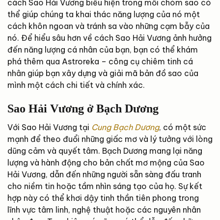
cách Sao Hải Vương biểu hiện trong mỗi chòm sao có
thể giúp chúng ta khai thác năng lượng của nó một
cách khôn ngoan và tránh sa vào những cạm bẫy của
nó. Để hiểu sâu hơn về cách Sao Hải Vương ảnh hưởng
đến năng lượng cá nhân của bạn, bạn có thể khám
phá thêm qua Astroreka – công cụ chiêm tinh cá
nhân giúp bạn xây dựng và giải mã bản đồ sao của
mình một cách chi tiết và chính xác.
Sao Hải Vương ở Bạch Dương
Với Sao Hải Vương tại
Cung Bạch Dương
, có một sức
mạnh để theo đuổi những giấc mơ và lý tưởng với lòng
dũng cảm và quyết tâm. Bạch Dương mang lại năng
lượng và hành động cho bản chất mơ mộng của Sao
Hải Vương, dẫn đến những người sẵn sàng đấu tranh
cho niềm tin hoặc tầm nhìn sáng tạo của họ. Sự kết
hợp này có thể khơi dậy tinh thần tiên phong trong
lĩnh vực tâm linh, nghệ thuật hoặc các nguyên nhân