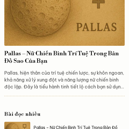
Pallas – Nữ Chiến Binh Trí Tuệ Trong Bản
Đồ Sao Của Bạn
Pallas, hiện thân của trí tuệ chiến lược, sự khôn ngoan,
khả năng xử lý xung đột và năng lượng nữ chiến binh
độc lập. Đây là tiểu hành tinh tiết lộ cách bạn sử dụng
trí óc để vượt qua thử thách, tạo ra hòa bình và thể
hiện sức mạnh thông minh một cách tinh tế. Pallas
trong thần thoại – Trí tuệ và chiến lược của nữ thần
Bài đọc nhiều
Athena Pallas Athena là nữ thần trí tuệ, chiến lược và
nghệ thuật trong thần thoại Hy Lạp. Khác với những
Pallas – Nữ Chiến Binh Trí Tuệ Trong Bản Đồ
chiến binh bạo lực, Athena chiến đấu bằng...