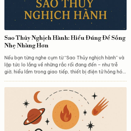
Sao Thủy Nghịch Hành: Hiểu Đúng Để Sống
Nhẹ Nhàng Hơn
Nếu bạn từng nghe cụm từ “Sao Thủy nghịch hành” và
lập tức lo lắng về những rắc rối đang đến – như trễ
giờ, hiểu lầm trong giao tiếp, thiết bị điện tử hỏng hóc,
thì bạn không đơn độc. Nhưng liệu hiện tượng này có
thật sự “đáng sợ” như lời đồn? Bài viết này sẽ giúp bạn
hiểu rõ bản chất của Sao Thủy nghịch hành, lý giải vì
sao nó ảnh hưởng đến cuộc sống và cách để bạn tận
dụng giai đoạn này một cách tích cực nhất. Sao Thủy
nghịch hành là gì? Trong...