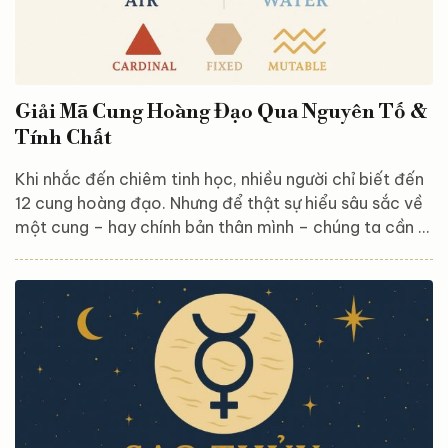
Giải Mã Cung Hoàng Đạo Qua Nguyên Tố &
Tính Chất
Khi nhắc đến chiêm tinh học, nhiều người chỉ biết đến
12 cung hoàng đạo. Nhưng để thật sự hiểu sâu sắc về
một cung – hay chính bản thân mình – chúng ta cần đi
xa hơn các đặc điểm bề mặt. Một cung hoàng đạo
được cấu thành từ hai yếu tố cốt lõi: Nguyên tố
(Element) và Tính chất (Mode). Trong bài viết này,
chúng ta sẽ cùng khám phá 4 nguyên tố và 3 tính
chất tạo nên bản sắc của 12 cung hoàng đạo – từ đó
giải mã vì sao bạn lại hành xử...