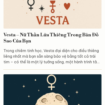
Vesta – Nữ Thần Lửa Thiêng Trong Bản Đồ
Sao Của Bạn
Trong chiêm tinh học, Vesta đại diện cho điều thiêng
liêng nhất mà bạn sẵn sàng bảo vệ bằng tất cả trái
tim – có thể là một lý tưởng sống, một hành trình tâm
linh, một đam mê sáng tạo, hay một không gian riêng
mà bạn không thỏa hiệp. Hiểu được Vesta là hiểu nơi
bạn cháy sáng nhất, yên tĩnh nhất và mạnh mẽ nhất,
dù không ai nhìn thấy. Vesta trong thần thoại – Người
nữ tu gìn giữ ngọn lửa bất diệt Trong thần thoại La Mã,
Vesta là nữ thần lửa thiêng, chủ trì...