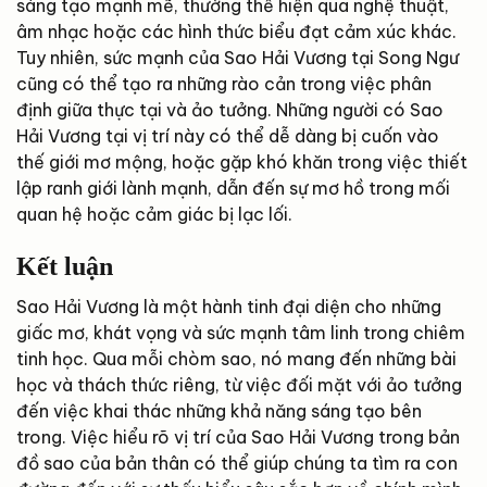
sáng tạo mạnh mẽ, thường thể hiện qua nghệ thuật,
âm nhạc hoặc các hình thức biểu đạt cảm xúc khác.
Tuy nhiên, sức mạnh của Sao Hải Vương tại Song Ngư
cũng có thể tạo ra những rào cản trong việc phân
định giữa thực tại và ảo tưởng. Những người có Sao
Hải Vương tại vị trí này có thể dễ dàng bị cuốn vào
thế giới mơ mộng, hoặc gặp khó khăn trong việc thiết
lập ranh giới lành mạnh, dẫn đến sự mơ hồ trong mối
quan hệ hoặc cảm giác bị lạc lối.
Kết luận
Sao Hải Vương là một hành tinh đại diện cho những
giấc mơ, khát vọng và sức mạnh tâm linh trong chiêm
tinh học. Qua mỗi chòm sao, nó mang đến những bài
học và thách thức riêng, từ việc đối mặt với ảo tưởng
đến việc khai thác những khả năng sáng tạo bên
trong. Việc hiểu rõ vị trí của Sao Hải Vương trong bản
đồ sao của bản thân có thể giúp chúng ta tìm ra con