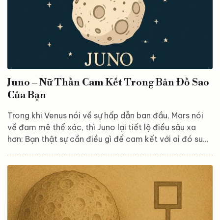
Juno – Nữ Thần Cam Kết Trong Bản Đồ Sao
Của Bạn
Trong khi Venus nói về sự hấp dẫn ban đầu, Mars nói
về đam mê thể xác, thì Juno lại tiết lộ điều sâu xa
hơn: Bạn thật sự cần điều gì để cam kết với ai đó suốt
đời? Điều gì khiến bạn cảm thấy rằng một mối quan
hệ là thiêng liêng, xứng đáng để giữ gìn và đi đến
cùng? Đó chính là Juno – tiểu hành tinh của cam kết,
sự bình đẳng trong mối quan hệ và những kết nối linh
hồn bền chặt. Juno trong thần thoại – Nữ hoàng của
hôn nhân và...