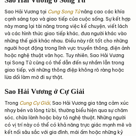
Sao Hải Vương ở Song Tử
Sao Hải Vương tại
Cung Song Tử
nâng cao các khía
cạnh sáng tạo và giao tiếp của cuộc sống. Sự kết hợp
này mang lại tài năng trong việc kể chuyện, viết lách
và các hình thức giao tiếp khác, đưa người khác vào
những thế giới khác nhau. Điều này rất tốt cho những
người hoạt động trong lĩnh vực truyền thông, điện ảnh
hoặc nghệ thuật văn học. Tuy nhiên, Sao Hải Vương
tại Song Tử cũng có thể dẫn đến sự nhầm lẫn trong
giao tiếp, với những thông điệp không rõ ràng hoặc
lừa dối làm mờ đi sự thật.
Sao Hải Vương ở Cự Giải
Trong
Cung Cự Giải
, Sao Hải Vương gia tăng cảm xúc
nhạy bén và lòng từ bi, thường biểu hiện qua sự chăm
sóc, chữa lành hoặc bày tỏ nghệ thuật. Những người
có vị trí này có thể có khả năng trực giác mạnh mẽ và
kết nối sâu sắc với gia đình, mái ấm hoặc những kỷ