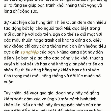
đi rõ ràng sẽ giúp bạn tránh khỏi những thất vọng và
lãng phí công sức.
Sự xuất hiện của hung tinh Thiên Quan đem đến nhiều
tác động bất lợi cho người tuổi Mùi, đặc biệt trong
mối quan hệ với cấp trên. Bạn có thể sẽ đối mặt với
các mâu thuẫn hoặc tranh cãi không đáng có, điều
này không chỉ gây căng thẳng mà còn ảnh hưởng tiêu
cực đến
sự nghiệp
của bạn. Những xung đột này dẫn
đến việc bạn bị giao cho các công việc khó, thường
xuyên bị soi xét và hạn chế không gian phát triển cá
nhân. Sự thiếu công bằng này khiến bạn dễ rơi vào
tình trạng mệt mỏi, căng thẳng và đôi lúc muốn bỏ
cuộc.
Tuy nhiên, để vượt qua giai đoạn này, hãy cố gắng
kiểm soát cảm xúc và ứng xử một cách bình tĩnh,
khéo léo. Nếu có thể, hãy tìm nguyên nhân của các
xung đột để giải quyết triệt để, nhằm tạo ra sự hòa