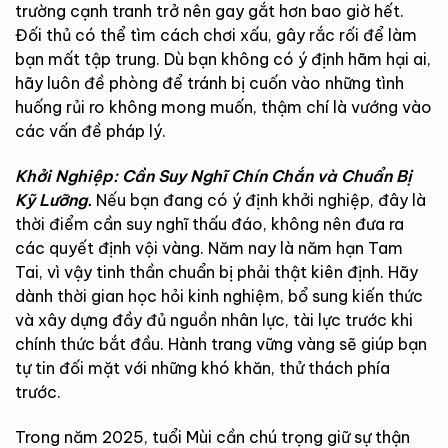
trường cạnh tranh trở nên gay gắt hơn bao giờ hết.
Đối thủ có thể tìm cách chơi xấu, gây rắc rối để làm
bạn mất tập trung. Dù bạn không có ý định hãm hại ai,
hãy luôn đề phòng để tránh bị cuốn vào những tình
huống rủi ro không mong muốn, thậm chí là vướng vào
các vấn đề pháp lý.
Khởi Nghiệp: Cần Suy Nghĩ Chín Chắn và Chuẩn Bị
Kỹ Lưỡng.
Nếu bạn đang có ý định khởi nghiệp, đây là
thời điểm cần suy nghĩ thấu đáo, không nên đưa ra
các quyết định vội vàng. Năm nay là năm hạn Tam
Tai, vì vậy tinh thần chuẩn bị phải thật kiên định. Hãy
dành thời gian học hỏi kinh nghiệm, bổ sung kiến thức
và xây dựng đầy đủ nguồn nhân lực, tài lực trước khi
chính thức bắt đầu. Hành trang vững vàng sẽ giúp bạn
tự tin đối mặt với những khó khăn, thử thách phía
trước.
Trong năm 2025, tuổi Mùi cần chú trọng giữ sự thận