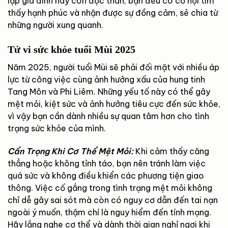
lập gia đình hay còn độc thân, bạn đều có cơ hội tìm
thấy hạnh phúc và nhận được sự đồng cảm, sẻ chia từ
những người xung quanh.
Tử vi sức khỏe tuổi Mùi 2025
Năm 2025, người tuổi Mùi sẽ phải đối mặt với nhiều áp
lực từ công việc cùng ảnh hưởng xấu của hung tinh
Tang Môn và Phi Liêm. Những yếu tố này có thể gây
mệt mỏi, kiệt sức và ảnh hưởng tiêu cực đến sức khỏe,
vì vậy bạn cần dành nhiều sự quan tâm hơn cho tình
trạng sức khỏe của mình.
Cẩn Trọng Khi Cơ Thể Mệt Mỏi:
Khi cảm thấy căng
thẳng hoặc không tỉnh táo, bạn nên tránh làm việc
quá sức và không điều khiển các phương tiện giao
thông. Việc cố gắng trong tình trạng mệt mỏi không
chỉ dễ gây sai sót mà còn có nguy cơ dẫn đến tai nạn
ngoài ý muốn, thậm chí là nguy hiểm đến tính mạng.
Hãy lắng nghe cơ thể và dành thời gian nghỉ ngơi khi