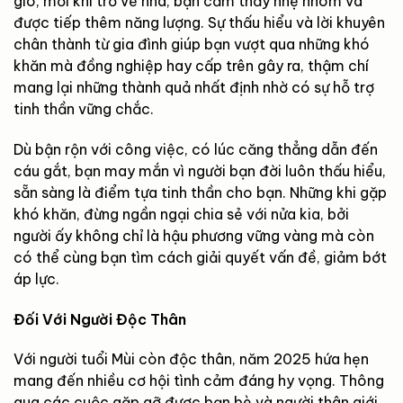
gió, mỗi khi trở về nhà, bạn cảm thấy nhẹ nhõm và
được tiếp thêm năng lượng. Sự thấu hiểu và lời khuyên
chân thành từ gia đình giúp bạn vượt qua những khó
khăn mà đồng nghiệp hay cấp trên gây ra, thậm chí
mang lại những thành quả nhất định nhờ có sự hỗ trợ
tinh thần vững chắc.
Dù bận rộn với công việc, có lúc căng thẳng dẫn đến
cáu gắt, bạn may mắn vì người bạn đời luôn thấu hiểu,
sẵn sàng là điểm tựa tinh thần cho bạn. Những khi gặp
khó khăn, đừng ngần ngại chia sẻ với nửa kia, bởi
người ấy không chỉ là hậu phương vững vàng mà còn
có thể cùng bạn tìm cách giải quyết vấn đề, giảm bớt
áp lực.
Đối Với Người Độc Thân
Với người tuổi Mùi còn độc thân, năm 2025 hứa hẹn
mang đến nhiều cơ hội tình cảm đáng hy vọng. Thông
qua các cuộc gặp gỡ được bạn bè và người thân giới