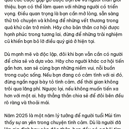
thiệu, bạn có thể làm quen với những người có triển
vọng. Điều quan trọng là bạn cần mở lòng, sẵn sàng
thử trò chuyện và không để những vết thương trong
quá khứ cản trở mình. Hãy cho bản thân cơ hội được
hạnh phúc trong tương lai, đừng để những trải nghiệm
cũ khiến bạn bỏ lỡ điều quý giá ở hiện tại.
Dù mạnh mẽ và độc lập, đôi khi bạn vẫn cần có người
để chia sẻ và dựa vào. Hãy cho người khác cơ hội tiến
gần hơn, san sẻ cùng bạn những niềm vui, nỗi buồn
trong cuộc sống. Nếu bạn đang có cảm tình với ai đó,
đừng ngần ngại bày tỏ tình cảm, để thời gian không
trôi qua lãng phí. Ngược lại, nếu không muốn tiến xa
hơn với một ai, hãy thẳng thắn chia sẻ để đôi bên đều
rõ ràng và thoải mái.
Năm 2025 là một năm lý tưởng để người tuổi Mùi tìm
thấy sự an yên trong chuyện tình cảm. Dù là người đã