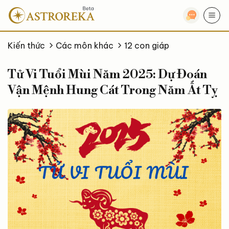
Bỏ
qua
nội
dung
Kiến thức
Các môn khác
12 con giáp
Tử Vi Tuổi Mùi Năm 2025: Dự Đoán
Vận Mệnh Hung Cát Trong Năm Ất Tỵ