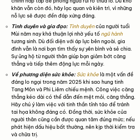
chính hấp tấp để phòng ngừa rủi ro thua lỗ. Dù khó
khăn vẫn còn đó, hãy lạc quan và kiên trì, vì những
nỗ lực sẽ được đền đáp xứng đáng.
Tình duyên và gia đạo:
Tình duyên
của người tuổi
Mùi năm nay khá thuận lợi nhờ yếu tố
ngũ hành
tương sinh. Dù đối diện với áp lực bên ngoài, gia
đình vẫn là nơi bạn tìm thấy sự yên bình và sẻ chia.
Sự ủng hộ từ người thân giúp bạn giảm bớt căng
thẳng và tiếp thêm động lực mỗi ngày.
Về phương diện sức khỏe:
Sức khỏe
là một vấn đề
đáng lo ngại trong năm 2025 khi sao hung tinh
Tang Môn và Phi Liêm chiếu mệnh. Công việc căng
thẳng kéo dài có thể dẫn đến mệt mỏi, căng thẳng.
Hãy chú ý làm việc với tinh thần tỉnh táo để tránh
tai họa không đáng có. Đồng thời, sức khỏe của
người thân cũng cần được quan tâm đúng mức; nếu
phát hiện dấu hiệu bất thường, nên kịp thời kiểm tra
và chữa trị.