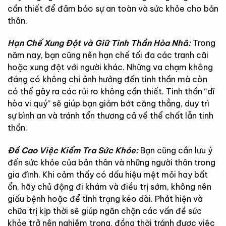
cần thiết để đảm bảo sự an toàn và sức khỏe cho bản
thân.
Hạn Chế Xung Đột và Giữ Tinh Thần Hòa Nhã:
Trong
năm nay, bạn cũng nên hạn chế tối đa các tranh cãi
hoặc xung đột với người khác. Những va chạm không
đáng có không chỉ ảnh hưởng đến tinh thần mà còn
có thể gây ra các rủi ro không cần thiết. Tinh thần “dĩ
hòa vi quý” sẽ giúp bạn giảm bớt căng thẳng, duy trì
sự bình an và tránh tổn thương cả về thể chất lẫn tinh
thần.
Đề Cao Việc Kiểm Tra Sức Khỏe:
Bạn cũng cần lưu ý
đến sức khỏe của bản thân và những người thân trong
gia đình. Khi cảm thấy có dấu hiệu mệt mỏi hay bất
ổn, hãy chủ động đi khám và điều trị sớm, không nên
giấu bệnh hoặc để tình trạng kéo dài. Phát hiện và
chữa trị kịp thời sẽ giúp ngăn chặn các vấn đề sức
khỏe trở nên nghiêm trọng, đồng thời tránh được việc