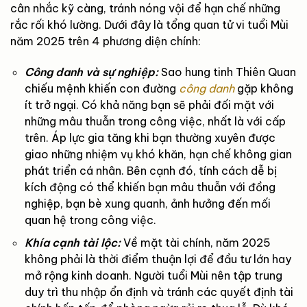
cân nhắc kỹ càng, tránh nóng vội để hạn chế những
rắc rối khó lường. Dưới đây là tổng quan tử vi tuổi Mùi
năm 2025 trên 4 phương diện chính:
Công danh và sự nghiệp:
Sao hung tinh Thiên Quan
chiếu mệnh khiến con đường
công danh
gặp không
ít trở ngại. Có khả năng bạn sẽ phải đối mặt với
những mâu thuẫn trong công việc, nhất là với cấp
trên. Áp lực gia tăng khi bạn thường xuyên được
giao những nhiệm vụ khó khăn, hạn chế không gian
phát triển cá nhân. Bên cạnh đó, tính cách dễ bị
kích động có thể khiến bạn mâu thuẫn với đồng
nghiệp, bạn bè xung quanh, ảnh hưởng đến mối
quan hệ trong công việc.
Khía cạnh tài lộc:
Về mặt tài chính, năm 2025
không phải là thời điểm thuận lợi để đầu tư lớn hay
mở rộng kinh doanh. Người tuổi Mùi nên tập trung
duy trì thu nhập ổn định và tránh các quyết định tài