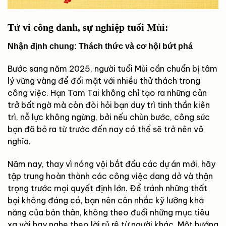
Tử vi công danh, sự nghiệp tuổi Mùi:
Nhận định chung: Thách thức và cơ hội bứt phá
Bước sang năm 2025, người tuổi Mùi cần chuẩn bị tâm
lý vững vàng để đối mặt với nhiều thử thách trong
công việc. Hạn Tam Tai không chỉ tạo ra những cản
trở bất ngờ mà còn đòi hỏi bạn duy trì tinh thần kiên
trì, nỗ lực không ngừng, bởi nếu chùn bước, công sức
bạn đã bỏ ra từ trước đến nay có thể sẽ trở nên vô
nghĩa.
Năm nay, thay vì nóng vội bắt đầu các dự án mới, hãy
tập trung hoàn thành các công việc dang dở và thận
trọng trước mọi quyết định lớn. Để tránh những thất
bại không đáng có, bạn nên cân nhắc kỹ lưỡng khả
năng của bản thân, không theo đuổi những mục tiêu
xa vời hay nghe theo lời rủ rê từ người khác. Một hướng