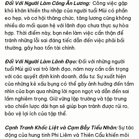
Đối Với Người Làm Công Ăn Lương:
Công việc gặp
khó khăn khiến thu nhập của người tuổi Mùi có phần
eo hẹp, và cơ hội thăng chức, tăng lương cũng không
nhiều do mối quan hệ với lãnh đạo chưa thực sự hòa
hợp. Thời điểm này, bạn nên làm việc cẩn thận để
tránh những lỗi sai đáng tiếc dẫn đến việc phải bồi
thường, gây hao tổn tài chính.
Đối Với Người Làm Lãnh Đạo:
Đối với những người
tuổi Mùi giữ vai trò lãnh đạo, năm nay cần cẩn trọng
với các quyết định kinh doanh, đầu tư. Sự xuất hiện
của những kẻ xấu bụng có thể gây ảnh hưởng đến tầm
nhìn của bạn qua những lời ngon ngọt và dẫn đến sai
lầm nghiêm trọng. Giữ vững lập trường và tập trung
vào chiến lược dài hạn sẽ giúp bạn tránh được rủi ro,
bảo vệ lợi ích của tập thể.
Cạnh Tranh Khốc Liệt và Cạm Bẫy Tiểu Nhân:
Sự tác
động của hung tinh Phi Liêm và Thiên Cẩu khiến môi