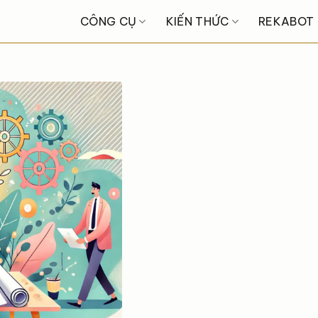
CÔNG CỤ
KIẾN THỨC
REKABOT