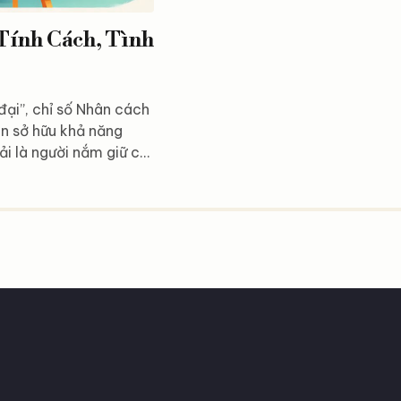
Tính Cách, Tình
đại”, chỉ số Nhân cách
n sở hữu khả năng
i là người nắm giữ chỉ
troreka khám phá
êu và sự nghiệp của
n về bản thân hoặc
iểm tính cách của...