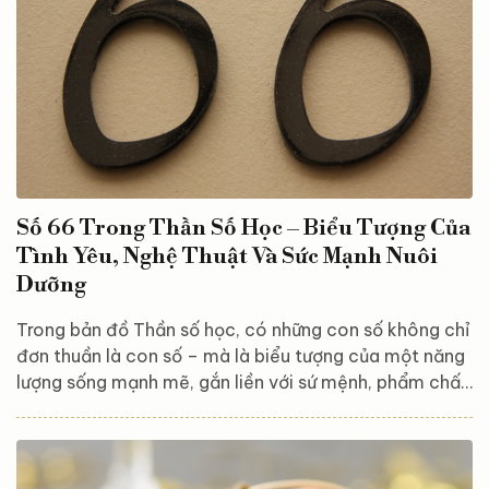
chính mình,...
Số 66 Trong Thần Số Học – Biểu Tượng Của
Tình Yêu, Nghệ Thuật Và Sức Mạnh Nuôi
Dưỡng
Trong bản đồ Thần số học, có những con số không chỉ
đơn thuần là con số – mà là biểu tượng của một năng
lượng sống mạnh mẽ, gắn liền với sứ mệnh, phẩm chất
và tiềm năng của mỗi cá nhân. Trong số đó, 66/3 là
một trong những số có sự rung động đặc biệt hiếm
hoi: vừa sâu sắc, vừa đầy cảm hứng. Cốt lõi của số 66
Số 66 được hình thành từ hai chữ số 6, và khi cộng lại