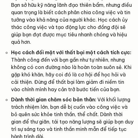
Bạn sở hữu kỹ năng lãnh đạo thiên bẩm, nhưng điều
quan trọng là biết cách phân chia công việc và tin
tưởng vào khả năng của người khác. Học cách ủy
thác công việc và tạo động lực cho đồng đội sẽ
giúp bạn đạt được mục tiêu nhanh chóng và hiệu
quả hơn.
Học cách đối mặt với thất bại một cách tích cực:
Thành công đến với bạn gần như tự nhiên, nhưng
không có con đường nào là hoàn toàn suôn sẻ. Khi
gặp khó khăn, hãy coi đó là cơ hội để học hỏi và
cải thiện. Đừng để thất bại làm giảm đi niềm tin
vào chính mình hay cản trở bước tiến của bạn.
Dành thời gian chăm sóc bản thân:
Với khối lượng
trách nhiệm lớn, bạn dễ bị cuốn vào công việc và
bỏ quên sức khỏe tinh thần, thể chất. Dành thời
gian để thư giãn, tái tạo năng lượng sẽ giúp bạn duy
trì sự sáng tạo và tinh thần minh mẫn để tiếp tục
hành trình dài.