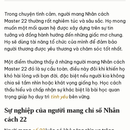
Trong chuyện tình cảm, người mang Nhân cách
Master 22 thường rất nghiêm túc và sâu sắc. Họ mong
muốn một mối quan hệ được xây dựng trên sự tin
tưởng và đồng hành hướng đến những giấc mơ chung.
Họ sẽ dùng tài năng tổ chức của mình để đảm bảo
người thương được yêu thương và chăm sóc tốt nhất.
Một điểm thường thấy ở những người mang Nhân cách
Master 22 đó là sự cầu toàn, điều này đôi khi khiến họ
khó hài lòng với bạn đời, đặc biệt nếu người kia không
chia sẻ tầm nhìn hoặc khát vọng giống họ. Học cách
thấu hiểu và chấp nhận sự khác biệt là bài học quan
trọng giúp họ duy trì
tình yêu
bên vững.
Sự nghiệp của người mang chỉ số Nhân
cách 22