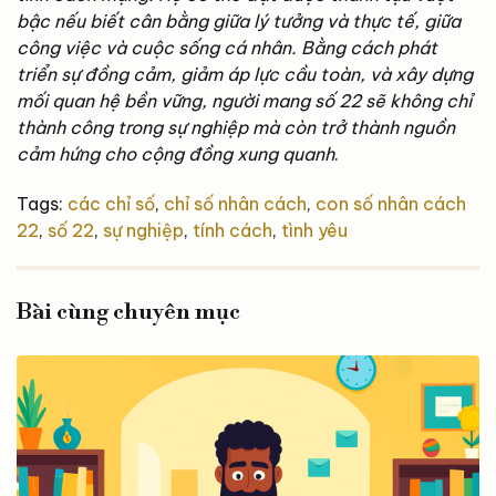
bậc nếu biết cân bằng giữa lý tưởng và thực tế, giữa
công việc và cuộc sống cá nhân. Bằng cách phát
triển sự đồng cảm, giảm áp lực cầu toàn, và xây dựng
mối quan hệ bền vững, người mang số 22 sẽ không chỉ
thành công trong sự nghiệp mà còn trở thành nguồn
cảm hứng cho cộng đồng xung quanh
.
Tags:
các chỉ số
,
chỉ số nhân cách
,
con số nhân cách
22
,
số 22
,
sự nghiệp
,
tính cách
,
tình yêu
Bài cùng chuyên mục