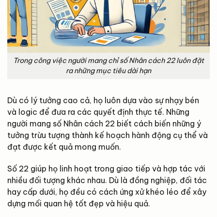
Trong công việc người mang chỉ số Nhân cách 22 luôn đặt
ra những mục tiêu dài hạn
Dù có lý tưởng cao cả, họ luôn dựa vào sự nhạy bén
và logic để đưa ra các quyết định thực tế. Những
người mang số Nhân cách 22 biết cách biến những ý
tưởng trừu tượng thành kế hoạch hành động cụ thể và
đạt được kết quả mong muốn.
Số 22 giúp họ linh hoạt trong giao tiếp và hợp tác với
nhiều đối tượng khác nhau. Dù là đồng nghiệp, đối tác
hay cấp dưới, họ đều có cách ứng xử khéo léo để xây
dựng mối quan hệ tốt đẹp và hiệu quả.