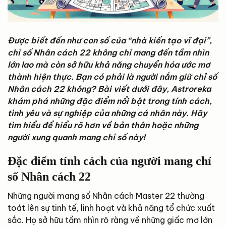
Được biết đến như con số của “nhà kiến tạo vĩ đại”,
chỉ số Nhân cách 22 không chỉ mang đến tầm nhìn
lớn lao mà còn sở hữu khả năng chuyển hóa ước mơ
thành hiện thực.
Bạn có phải là người nắm giữ chỉ số
Nhân cách 22 không? Bài viết dưới đây, Astroreka
khám phá những đặc điểm nổi bật trong tính cách,
tình yêu và sự nghiệp của những cá nhân này. Hãy
tìm hiểu để hiểu rõ hơn về bản thân hoặc những
người xung quanh mang chỉ số này!
Đặc điểm tính cách của người mang chỉ
số Nhân cách 22
Những người mang số Nhân cách Master 22 thường
toát lên sự tinh tế, linh hoạt và khả năng tổ chức xuất
sắc. Họ sở hữu tầm nhìn rõ ràng về những giấc mơ lớn