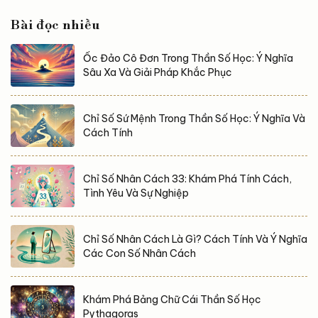
phá ngay trong bài viết dưới đây! Đặc điểm của số 90
Bài đọc nhiều
Số 90 thể hiện một con người mạnh mẽ, kiên trì và
không thể ngăn cản. Những người mang năng lượng
Ốc Đảo Cô Đơn Trong Thần Số Học: Ý Nghĩa
của số này thường không quan tâm đến đói hay mệt...
Sâu Xa Và Giải Pháp Khắc Phục
Chỉ Số Sứ Mệnh Trong Thần Số Học: Ý Nghĩa Và
Cách Tính
Chỉ Số Nhân Cách 33: Khám Phá Tính Cách,
Tình Yêu Và Sự Nghiệp
Chỉ Số Nhân Cách Là Gì? Cách Tính Và Ý Nghĩa
Các Con Số Nhân Cách
Khám Phá Bảng Chữ Cái Thần Số Học
Pythagoras