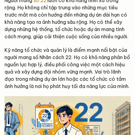
Người mang
số 22
luôn có khả năng nhìn xa trông
rộng. Họ không chỉ tập trung vào những mục tiêu
trước mắt mà còn hướng đến những dự án dài hạn có
khả năng tạo ra ảnh hưởng sâu rộng. Họ có thể xây
dựng những hệ thống, tổ chức hoặc dự án mang tính
cách mạng, giúp cải thiện cuộc sống của nhiều người.
Kỹ năng tổ chức và quản lý là điểm mạnh nổi bật của
người mang số Nhân cách 22. Họ có khả năng phân bổ
nguồn lực hợp lý, điều phối công việc một cách hiệu
quả và xây dựng đội nhóm vững mạnh. Vai trò lãnh
đạo trong những dự án lớn hoặc các tổ chức có tầm
ảnh hưởng là nơi họ phát huy tối đa năng lực của mình.