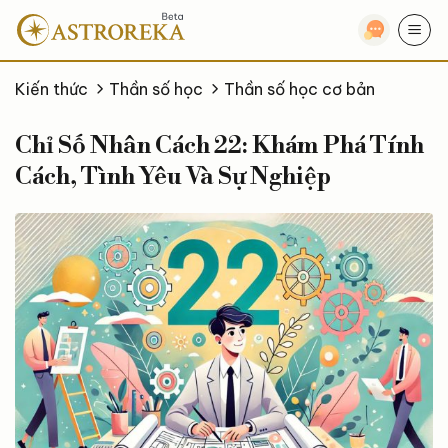
Bỏ
qua
nội
dung
Kiến thức
Thần số học
Thần số học cơ bản
Chỉ Số Nhân Cách 22: Khám Phá Tính
Cách, Tình Yêu Và Sự Nghiệp