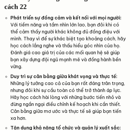
cách 22
Phát triển sự đồng cảm và kết nối với mọi người:
Với tiềm năng và tầm nhìn lớn lao, bạn đôi khi có
thể cảm thấy người khác không đủ đồng điệu với
mình. Thay vì để sự khác biệt tạo khoảng cách, hãy
học cách lắng nghe và thấu hiểu góc nhìn của họ.
Đánh giá cao giá trị của các mối quan hệ sẽ giúp
bạn xây dựng đội ngũ mạnh mẽ và đồng hành bền
vững.
Duy trì sự cân bằng giữa khát vọng và thực tế:
Những lý tưởng cao cả của bạn rất đáng trân trọng,
nhưng đôi khi sự cầu toàn có thể trở thành áp lực.
Hãy học cách hài lòng với những bước tiến nhỏ và
đừng ngần ngại điều chỉnh kế hoạch khi cần thiết.
Cân bằng giữa mơ ước và thực tế sẽ giúp bạn tiến
xa hơn.
Tận dụng khả năng tổ chức và quản lý xuất sắc: