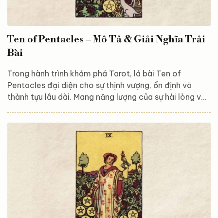
Ten of Pentacles – Mô Tả & Giải Nghĩa Trải
Bài
Trong hành trình khám phá Tarot, lá bài Ten of
Pentacles đại diện cho sự thịnh vượng, ổn định và
thành tựu lâu dài. Mang năng lượng của sự hài lòng và
gắn kết gia đình, lá bài này thường xuất hiện như một
dấu hiệu của sự giàu có cả về tài chính lẫn tinh thần,
khuyến khích bạn tận hưởng thành quả của nỗ lực và
vun đắp cho những giá trị truyền thống. Hãy cùng
Astroreka khám phá và giải mã ý nghĩa của lá bài này,
để hiểu rõ hơn về nguồn năng lượng bền vững...