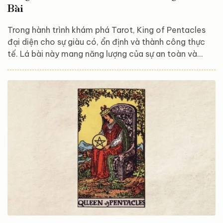
Bài
Trong hành trình khám phá Tarot, King of Pentacles
đại diện cho sự giàu có, ổn định và thành công thực
tế. Lá bài này mang năng lượng của sự an toàn và
trách nhiệm, khuyến khích bạn xây dựng cuộc sống
vững chắc thông qua nỗ lực và tư duy chiến lược. Hãy
cùng Astroreka khám phá và giải mã ý nghĩa của lá
bài này để hiểu rõ hơn về nguồn năng lượng thành
công và sự hào phóng mà vũ trụ muốn gửi đến bạn
qua lá bài King of Pentacles nhé! Tổng quan về lá
bài...