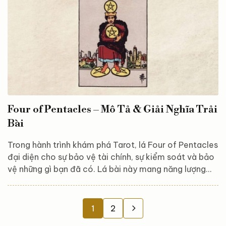
muốn truyền tải đến bạn! Tổng...
Four of Pentacles – Mô Tả & Giải Nghĩa Trải
Bài
Trong hành trình khám phá Tarot, lá Four of Pentacles
đại diện cho sự bảo vệ tài chính, sự kiểm soát và bảo
vệ những gì bạn đã có. Lá bài này mang năng lượng
của sự ổn định và khuyến khích bạn đánh giá cách
mình đang xử lý tài sản và cảm giác an ninh trong
cuộc sống, đồng thời cảnh báo về sự cần thiết của sự
1
2
cân bằng giữa việc giữ gìn và chia sẻ. Hãy cùng