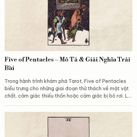
Five of Pentacles – Mô Tả & Giải Nghĩa Trải
Bài
Trong hành trình khám phá Tarot, Five of Pentacles
biểu trưng cho những giai đoạn thử thách về mặt vật
chất, cảm giác thiếu thốn hoặc cảm giác bị bỏ rơi. Lá
bài này nhắc nhở chúng ta rằng ngay cả khi đối mặt
với khó khăn, vẫn luôn có hy vọng và sự hỗ trợ nếu ta
sẵn lòng mở lòng và tìm kiếm. Hãy cùng Astroreka
khám phá và giải mã ý nghĩa của lá bài này để hiểu rõ
hơn về bài học về sự bền bỉ mà Five of Pentacles