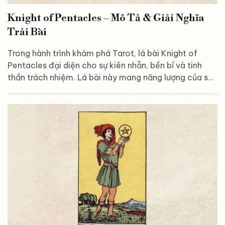
Knight of Pentacles – Mô Tả & Giải Nghĩa
Trải Bài
Trong hành trình khám phá Tarot, lá bài Knight of
Pentacles đại diện cho sự kiên nhẫn, bền bỉ và tinh
thần trách nhiệm. Lá bài này mang năng lượng của sự
ổn định và cam kết, khuyến khích bạn tập trung vào
công việc, theo đuổi mục tiêu với thái độ thực tế và
không vội vàng. Hãy cùng Astroreka khám phá và giải
mã ý nghĩa của lá bài này, để hiểu rõ hơn về năng
lượng đáng tin cậy và sự tập trung mà vũ trụ muốn gửi
đến bạn thông qua Knight of Pentacles nhé! Tổng...