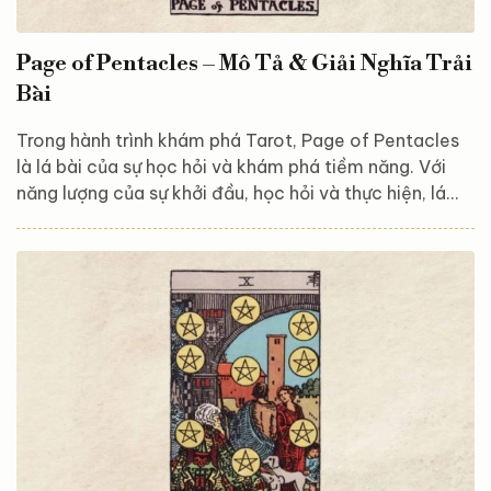
Page of Pentacles – Mô Tả & Giải Nghĩa Trải
Bài
Trong hành trình khám phá Tarot, Page of Pentacles
là lá bài của sự học hỏi và khám phá tiềm năng. Với
năng lượng của sự khởi đầu, học hỏi và thực hiện, lá
bài này khuyến khích bạn bắt đầu một hành trình mới
trong việc phát triển tài chính, sự nghiệp, hoặc học
vấn. Hãy cùng Astroreka khám phá và giải mã ý nghĩa
của lá bài này để hiểu rõ hơn về những cơ hội phát
triển và thành công mà vũ trụ muốn mang đến cho
bạn thông qua Page of Pentacles! Tổng quan về lá...