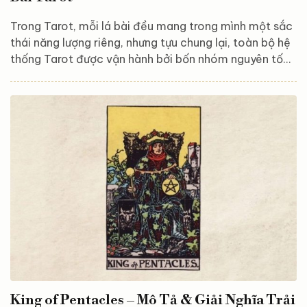
Trong Tarot, mỗi lá bài đều mang trong mình một sắc
thái năng lượng riêng, nhưng tựu chung lại, toàn bộ hệ
thống Tarot được vận hành bởi bốn nhóm nguyên tố
cốt lõi: Lửa – Đất – Khí – Nước. Đây không chỉ là nền
tảng để hiểu ý nghĩa từng lá bài, mà còn là chìa khóa
giúp người đọc kết nối sâu hơn với thông điệp của trải
bài. Bốn nguyên tố này tạo thành một vòng tròn cân
bằng: Lửa khơi dậy hành động và đam mê. Đất đem
lại sự ổn định và vật chất....
King of Pentacles – Mô Tả & Giải Nghĩa Trải