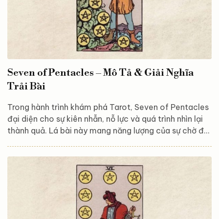
Seven of Pentacles – Mô Tả & Giải Nghĩa
Trải Bài
Trong hành trình khám phá Tarot, Seven of Pentacles
đại diện cho sự kiên nhẫn, nỗ lực và quá trình nhìn lại
thành quả. Lá bài này mang năng lượng của sự chờ đợi
và đánh giá, khuyến khích bạn tạm ngưng, suy ngẫm
về những gì đã đạt được và liệu bạn có đang đi đúng
hướng hay không. Hãy cùng Astroreka khám phá và
giải mã ý nghĩa của lá bài này để hiểu rõ hơn về giá trị
của sự kiên trì và tư duy chiến lược mà vũ trụ muốn gửi
đến bạn thông qua Seven...