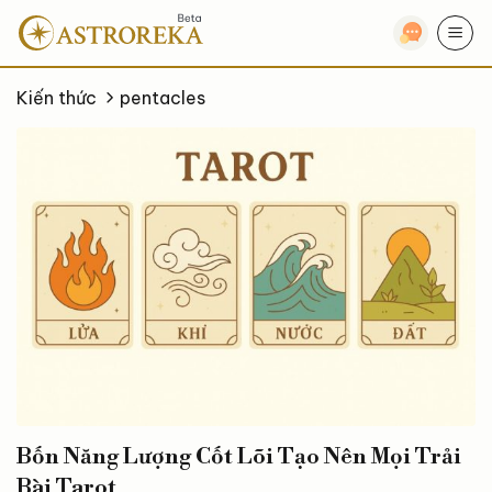
Bỏ
qua
nội
dung
Kiến thức
pentacles
Bốn Năng Lượng Cốt Lõi Tạo Nên Mọi Trải
Bài Tarot