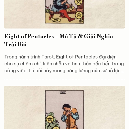
Eight of Pentacles – Mô Tả & Giải Nghĩa
Trải Bài
Trong hành trình Tarot, Eight of Pentacles đại diện
cho sự chăm chỉ, kiên nhẫn và tinh thần cầu tiến trong
công việc. Lá bài này mang năng lượng của sự nỗ lực
không ngừng, khuyến khích bạn làm việc với sự tận
tâm và tập trung vào từng chi tiết. Hãy cùng
Astroreka khám phá và giải mã ý nghĩa của lá bài này,
để hiểu rõ hơn về nguồn năng lượng chăm chỉ và sự
tiến bộ mà vũ trụ muốn gửi đến bạn thông qua Eight
of Pentacles nhé! Tổng quan về lá bài Eight of
Pentacles...