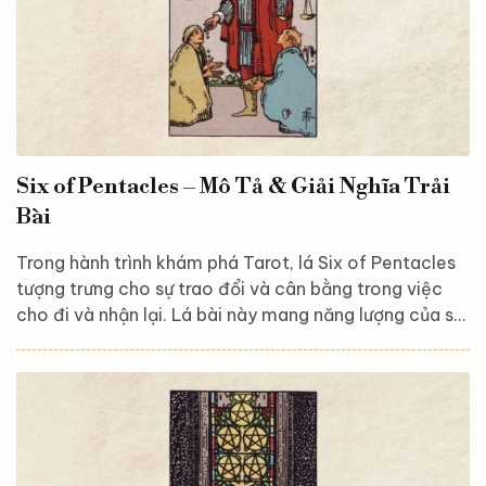
Six of Pentacles – Mô Tả & Giải Nghĩa Trải
Bài
Trong hành trình khám phá Tarot, lá Six of Pentacles
tượng trưng cho sự trao đổi và cân bằng trong việc
cho đi và nhận lại. Lá bài này mang năng lượng của sự
hào phóng, lòng nhân ái, và công bằng. Six of
Pentacles khuyến khích bạn mở lòng, chia sẻ những gì
mình có và đón nhận sự giúp đỡ từ người khác khi cần
thiết. Hãy cùng Astroreka khám phá và giải mã ý
nghĩa của lá bài này, để hiểu rõ hơn về nguồn năng
lượng của sự hỗ trợ và sẻ chia mà vũ trụ...