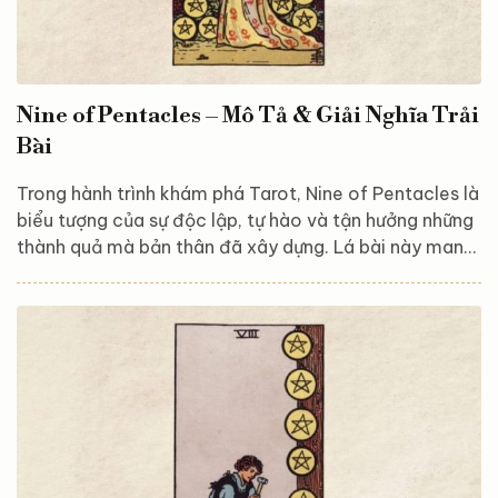
Nine of Pentacles – Mô Tả & Giải Nghĩa Trải
Bài
Trong hành trình khám phá Tarot, Nine of Pentacles là
biểu tượng của sự độc lập, tự hào và tận hưởng những
thành quả mà bản thân đã xây dựng. Lá bài này mang
năng lượng của sự tự chủ, thành công và cảm giác
mãn nguyện khi đạt được một cuộc sống ổn định. Hãy
cùng Astroreka khám phá và giải mã ý nghĩa của lá
bài này, để hiểu rõ hơn thông điệp về sự giàu có, tự do
và lòng biết ơn mà Nine of Pentacles mang lại nhé!
Tổng quan về lá bài Nine of Pentacles...