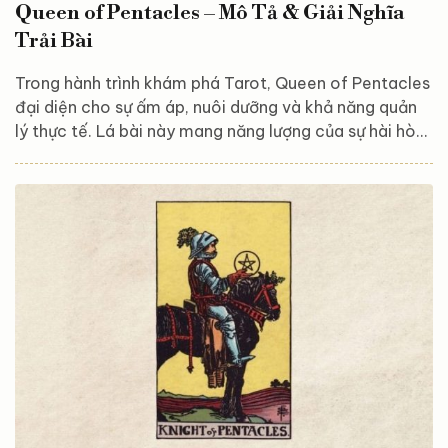
Queen of Pentacles – Mô Tả & Giải Nghĩa
Trải Bài
Trong hành trình khám phá Tarot, Queen of Pentacles
đại diện cho sự ấm áp, nuôi dưỡng và khả năng quản
lý thực tế. Lá bài này mang năng lượng của sự hài hòa
giữa vật chất và tinh thần, khuyến khích bạn tận
hưởng những điều giản dị nhưng ý nghĩa trong cuộc
sống. Queen of Pentacles biểu tượng cho sự chăm
sóc, lòng bao dung và khả năng tạo dựng một môi
trường an lành, nơi mọi người đều cảm thấy an toàn
và được yêu thương. Hãy cùng Astroreka khám phá và
giải mã ý nghĩa của...