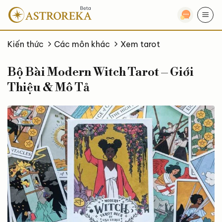
Bỏ
qua
nội
dung
Kiến thức
Các môn khác
Xem tarot
Bộ Bài Modern Witch Tarot – Giới
Thiệu & Mô Tả