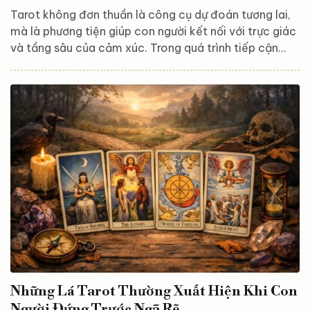
Tarot không đơn thuần là công cụ dự đoán tương lai,
mà là phương tiện giúp con người kết nối với trực giác
và tầng sâu của cảm xúc. Trong quá trình tiếp cận
Tarot, nhiều người thường đặt câu hỏi: nên xem 1 lá
hay trải bài Tarot thì đúng hơn? Thực tế, Tarot không
có đúng – sai tuyệt đối. Mỗi hình thức tồn tại để phục
vụ những nhu cầu khác nhau của linh hồn ở từng thời
điểm. Xem 1 lá Tarot – Khi bạn cần một thông điệp
vừa đủ Xem 1 lá Tarot là...
Những Lá Tarot Thường Xuất Hiện Khi Con
Người Đứng Trước Ngã Rẽ