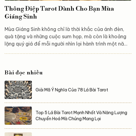
Thông Điệp Tarot Dành Cho Bạn Mùa
Giáng Sinh
Mùa Giáng Sinh không chỉ là thời khắc của ánh đèn,
quà tặng và những cuộc sum họp, mà còn là khoảng
lặng quý giá để mỗi người nhìn lại hành trình một năm
đã qua. Trong không gian ấm áp ấy, Tarot trở thành
chiếc cầu nối tinh tế giúp bạn lắng nghe thông điệp
sâu bên trong tâm hồn – điều mà vũ trụ muốn bạn
Bài đọc nhiều
hiểu, buông bỏ và mang theo bước sang năm mới. Hãy
hít thở thật sâu, giữ tâm trí cởi mở và cùng khám phá
trải bài Tarot dành riêng cho bạn trong...
Giải Mã Ý Nghĩa Của 78 Lá Bài Tarot
Top 5 Lá Bài Tarot Mạnh Nhất Và Năng Lượng
Chuyển Hoá Mà Chúng Mang Lại