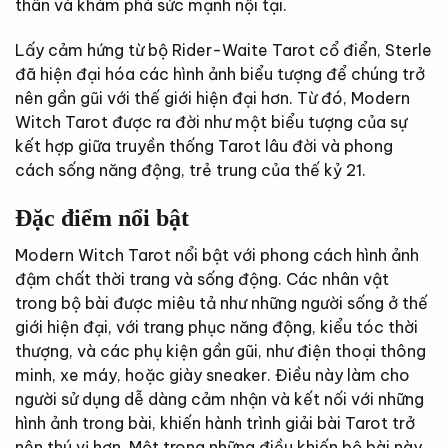
thân và khám phá sức mạnh nội tại.
Lấy cảm hứng từ bộ Rider-Waite Tarot cổ điển, Sterle
đã hiện đại hóa các hình ảnh biểu tượng để chúng trở
nên gần gũi với thế giới hiện đại hơn. Từ đó, Modern
Witch Tarot được ra đời như một biểu tượng của sự
kết hợp giữa truyền thống Tarot lâu đời và phong
cách sống năng động, trẻ trung của thế kỷ 21.
Đặc điểm nổi bật
Modern Witch Tarot nổi bật với phong cách hình ảnh
đậm chất thời trang và sống động. Các nhân vật
trong bộ bài được miêu tả như những người sống ở thế
giới hiện đại, với trang phục năng động, kiểu tóc thời
thượng, và các phụ kiện gần gũi, như điện thoại thông
minh, xe máy, hoặc giày sneaker. Điều này làm cho
người sử dụng dễ dàng cảm nhận và kết nối với những
hình ảnh trong bài, khiến hành trình giải bài Tarot trở
nên thú vị hơn. Một trong những điều khiến bộ bài này