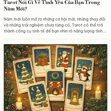
Tarot Nói Gì Về Tình Yêu Của Bạn Trong
Năm Mới?
Năm mới luôn mở ra những cơ hội mới, những thay đổi
và những trải nghiệm chưa từng có. Tarot có thể trở
thành công cụ tinh tế để bạn nhìn rõ năng lượng tình
yêu đang vây quanh mình, những thử thách cần vượt
qua và những món quà cảm xúc mà vũ trụ muốn gửi
đến bạn trong năm tới. Trải bài này gồm 3 lá, đại diện
cho: Hiện trạng tình cảm Những thách thức hoặc cơ
hội trong tình yêu Thông điệp hoặc lời khuyên từ vũ trụ
cho năm mới Lá 1 – Hiện trạng...