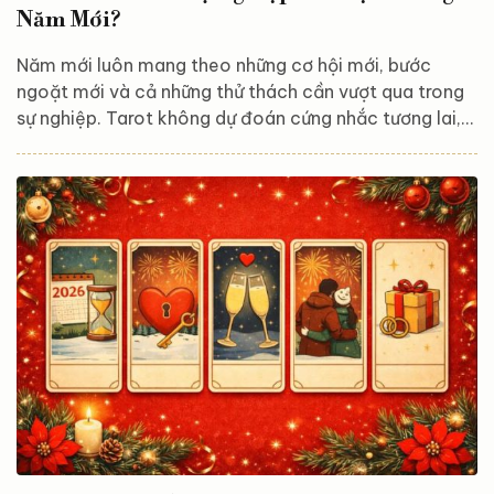
Năm Mới?
Năm mới luôn mang theo những cơ hội mới, bước
ngoặt mới và cả những thử thách cần vượt qua trong
sự nghiệp. Tarot không dự đoán cứng nhắc tương lai,
mà giúp bạn nhìn rõ dòng năng lượng đang chi phối
công việc, hiểu đâu là thế mạnh, đâu là điều cần điều
chỉnh để đi đúng hướng hơn trong năm tới. Trải bài
Tarot này gồm 3 lá, đại diện cho: Hiện trạng sự nghiệp
Thách thức hoặc cơ hội trong năm mới Lời khuyên &
thông điệp từ vũ trụ Lá 1 – Hiện trạng sự nghiệp:...