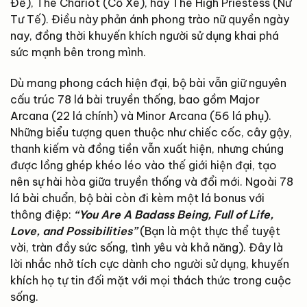
Đế), The Chariot (Cỗ Xe), hay The High Priestess (Nữ
Tư Tế). Điều này phản ánh phong trào nữ quyền ngày
nay, đồng thời khuyến khích người sử dụng khai phá
sức mạnh bên trong mình.
Dù mang phong cách hiện đại, bộ bài vẫn giữ nguyên
cấu trúc 78 lá bài truyền thống, bao gồm Major
Arcana (22 lá chính) và Minor Arcana (56 lá phụ).
Những biểu tượng quen thuộc như chiếc cốc, cây gậy,
thanh kiếm và đồng tiền vẫn xuất hiện, nhưng chúng
được lồng ghép khéo léo vào thế giới hiện đại, tạo
nên sự hài hòa giữa truyền thống và đổi mới. Ngoài 78
lá bài chuẩn, bộ bài còn đi kèm một lá bonus với
thông điệp:
“You Are A Badass Being, Full of Life,
Love, and Possibilities”
(Bạn là một thực thể tuyệt
vời, tràn đầy sức sống, tình yêu và khả năng). Đây là
lời nhắc nhở tích cực dành cho người sử dụng, khuyến
khích họ tự tin đối mặt với mọi thách thức trong cuộc
sống.