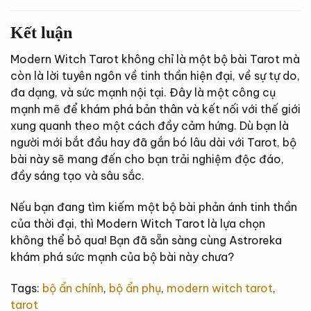
Kết luận
Modern Witch Tarot không chỉ là một bộ bài Tarot mà
còn là lời tuyên ngôn về tinh thần hiện đại, về sự tự do,
đa dạng, và sức mạnh nội tại. Đây là một công cụ
mạnh mẽ để khám phá bản thân và kết nối với thế giới
xung quanh theo một cách đầy cảm hứng. Dù bạn là
người mới bắt đầu hay đã gắn bó lâu dài với Tarot, bộ
bài này sẽ mang đến cho bạn trải nghiệm độc đáo,
đầy sáng tạo và sâu sắc.
Nếu bạn đang tìm kiếm một bộ bài phản ánh tinh thần
của thời đại, thì Modern Witch Tarot là lựa chọn
không thể bỏ qua! Bạn đã sẵn sàng cùng Astroreka
khám phá sức mạnh của bộ bài này chưa?
Tags:
bộ ẩn chính
,
bộ ẩn phụ
,
modern witch tarot
,
tarot