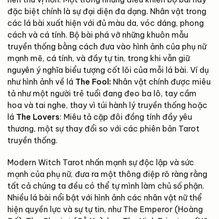
đặc biệt chính là sự đại diện đa dạng. Nhân vật trong
các lá bài xuất hiện với đủ màu da, vóc dáng, phong
cách và cá tính. Bộ bài phá vỡ những khuôn mẫu
truyền thống bằng cách đưa vào hình ảnh của phụ nữ
mạnh mẽ, cá tính, và đầy tự tin, trong khi vẫn giữ
nguyên ý nghĩa biểu tượng cốt lõi của mỗi lá bài. Ví dụ
như hình ảnh về lá
The Fool:
Nhân vật chính được miêu
tả như một người trẻ tuổi đang đeo ba lô, tay cầm
hoa và tai nghe, thay vì túi hành lý truyền thống hoặc
lá
The Lovers
: Miêu tả cặp đôi đồng tính đầy yêu
thương, một sự thay đổi so với các phiên bản Tarot
truyền thống.
Modern Witch Tarot nhấn mạnh sự độc lập và sức
mạnh của phụ nữ, đưa ra một thông điệp rõ ràng rằng
tất cả chúng ta đều có thể tự mình làm chủ số phận.
Nhiều lá bài nổi bật với hình ảnh các nhân vật nữ thể
hiện quyền lực và sự tự tin, như The Emperor (Hoàng