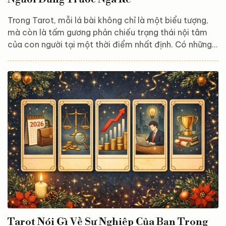
Trong Tarot, mỗi lá bài không chỉ là một biểu tượng,
mà còn là tấm gương phản chiếu trạng thái nội tâm
của con người tại một thời điểm nhất định. Có những
giai đoạn trong đời, khi ta cảm thấy bối rối, phân vân
hoặc buộc phải đưa ra một lựa chọn quan trọng, Tarot
thường “lên tiếng” bằng những lá bài rất đặc trưng.
Chúng không quyết định thay bạn, mà giúp bạn nhận
diện rõ hơn ngã rẽ mình đang đứng trước. Dưới đây là
những lá Tarot thường xuất hiện khi con người đang ở
giữa...
Tarot Nói Gì Về Sự Nghiệp Của Bạn Trong