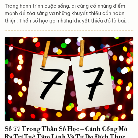
Trong hành trình cuộc sống, ai cũng có những điểm
mạnh để tỏa sáng và những khuyết thiếu cần hoàn
thiện. Thần số học gọi những khuyết thiếu đó là bài
học Nợ nghiệp. Vậy bài học Nợ nghiệp là gì? Làm thế
nào để biết được bạn có mang bài học Nợ nghiệp hay
không? Hãy cùng Astroreka khám phá ngay trong bài
viết dưới đây. Bài học Nợ nghiệp là gì? Trong Thần số
học, bài học Nợ nghiệp đại diện cho những kỹ năng,
đặc điểm hoặc phẩm chất mà bạn còn thiếu sót, cần
rèn luyện...
Số 77 Trong Thần Số Học – Cánh Cổng Mở
Ra Trí Tuệ Tâm Linh Và Tự Do Đích Thực