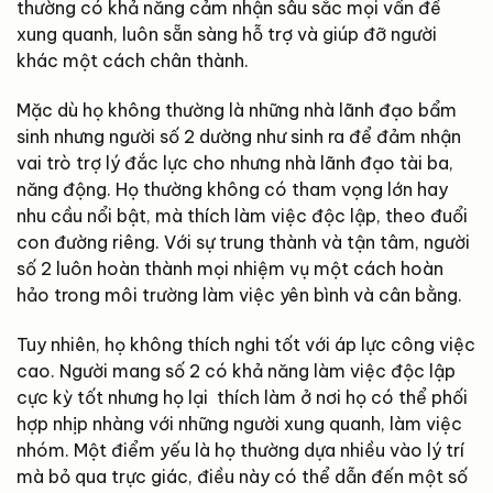
thường có khả năng cảm nhận sâu sắc mọi vấn đề
xung quanh, luôn sẵn sàng hỗ trợ và giúp đỡ người
khác một cách chân thành.
Mặc dù họ không thường là những nhà lãnh đạo bẩm
sinh nhưng người số 2 dường như sinh ra để đảm nhận
vai trò trợ lý đắc lực cho nhưng nhà lãnh đạo tài ba,
năng động. Họ thường không có tham vọng lớn hay
nhu cầu nổi bật, mà thích làm việc độc lập, theo đuổi
con đường riêng. Với sự trung thành và tận tâm, người
số 2 luôn hoàn thành mọi nhiệm vụ một cách hoàn
hảo trong môi trường làm việc yên bình và cân bằng.
Tuy nhiên, họ không thích nghi tốt với áp lực công việc
cao. Người mang số 2 có khả năng làm việc độc lập
cực kỳ tốt nhưng họ lại thích làm ở nơi họ có thể phối
hợp nhịp nhàng với những người xung quanh, làm việc
nhóm. Một điểm yếu là họ thường dựa nhiều vào lý trí
mà bỏ qua trực giác, điều này có thể dẫn đến một số