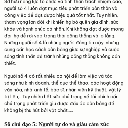
Sở hữu năng lực tổ chức và tinh thần trách nhiệm cao,
người số 4 luôn đặt mục tiêu phát triển bản thân và
công việc để đạt được hiệu quả tốt nhất. Tuy nhiên,
tham vọng lớn đôi khi khiến họ bỏ quên gia đình, sức
khỏe và hạnh phúc cá nhân. Khi không đạt được mong
đợi, họ dễ rơi vào trạng thái căng thẳng và lo lắng.
Những người số 4 là những người đáng tin cậy, nhưng
cũng cần học cách cân bằng giữa sự nghiệp và cuộc
sống tinh thần để tránh những căng thẳng không cần
thiết.
Người số 4 có rất nhiều cơ hội để làm việc và tỏa
sáng như kinh doanh, thể dục thể thao, các hoạt động
văn hóa, nhà kinh tế, bác sĩ, nhân viên kỹ thuật, vật lý
trị liệu,…Tuy nhiên hết sức chú trọng về tài chính cần
chú trọng phát triển giữ được đầu óc cân bằng để
không bị thu hút bởi vật chất…..
Số chủ đạo 5: Người tự do và giàu cảm xúc