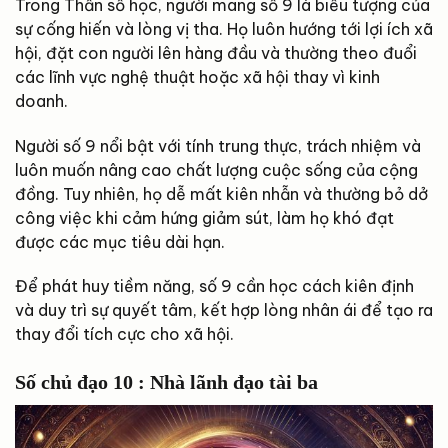
Trong Thần số học, người mang số 9 là biểu tượng của
sự cống hiến và lòng vị tha. Họ luôn hướng tới lợi ích xã
hội, đặt con người lên hàng đầu và thường theo đuổi
các lĩnh vực nghệ thuật hoặc xã hội thay vì kinh
doanh.
Người số 9 nổi bật với tính trung thực, trách nhiệm và
luôn muốn nâng cao chất lượng cuộc sống của cộng
đồng. Tuy nhiên, họ dễ mất kiên nhẫn và thường bỏ dở
công việc khi cảm hứng giảm sút, làm họ khó đạt
được các mục tiêu dài hạn.
Để phát huy tiềm năng, số 9 cần học cách kiên định
và duy trì sự quyết tâm, kết hợp lòng nhân ái để tạo ra
thay đổi tích cực cho xã hội.
Số chủ đạo 10 : Nhà lãnh đạo tài ba