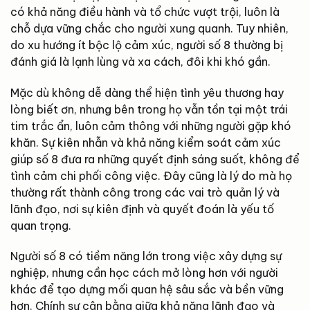
có khả năng điều hành và tổ chức vượt trội, luôn là
chỗ dựa vững chắc cho người xung quanh. Tuy nhiên,
do xu hướng ít bộc lộ cảm xúc, người số 8 thường bị
đánh giá là lạnh lùng và xa cách, đôi khi khó gần.
Mặc dù không dễ dàng thể hiện tình yêu thương hay
lòng biết ơn, nhưng bên trong họ vẫn tồn tại một trái
tim trắc ẩn, luôn cảm thông với những người gặp khó
khăn. Sự kiên nhẫn và khả năng kiểm soát cảm xúc
giúp số 8 đưa ra những quyết định sáng suốt, không để
tình cảm chi phối công việc. Đây cũng là lý do mà họ
thường rất thành công trong các vai trò quản lý và
lãnh đạo, nơi sự kiên định và quyết đoán là yếu tố
quan trọng.
Người số 8 có tiềm năng lớn trong việc xây dựng sự
nghiệp, nhưng cần học cách mở lòng hơn với người
khác để tạo dựng mối quan hệ sâu sắc và bền vững
hơn. Chính sự cân bằng giữa khả năng lãnh đạo và