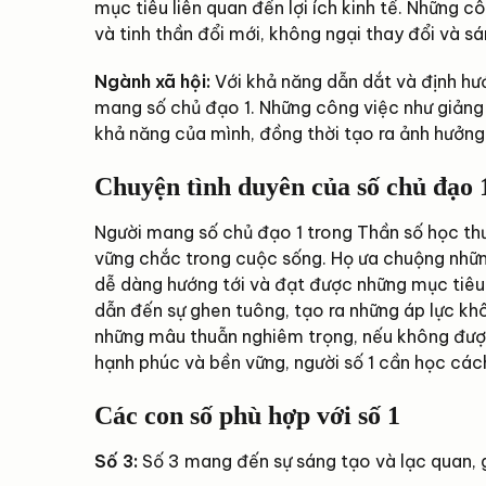
mục tiêu liên quan đến lợi ích kinh tế. Những 
và tinh thần đổi mới, không ngại thay đổi và sá
Ngành xã hội:
Với khả năng dẫn dắt và định hướn
mang số chủ đạo 1. Những công việc như giảng d
khả năng của mình, đồng thời tạo ra ảnh hưởng
Chuyện tình duyên của số chủ đạo 
Người mang số chủ đạo 1 trong Thần số học th
vững chắc trong cuộc sống. Họ ưa chuộng nhữn
dễ dàng hướng tới và đạt được những mục tiêu l
dẫn đến sự ghen tuông, tạo ra những áp lực kh
những mâu thuẫn nghiêm trọng, nếu không được
hạnh phúc và bền vững, người số 1 cần học cách
Các con số phù hợp với số 1
Số 3:
Số 3 mang đến sự sáng tạo và lạc quan, gi