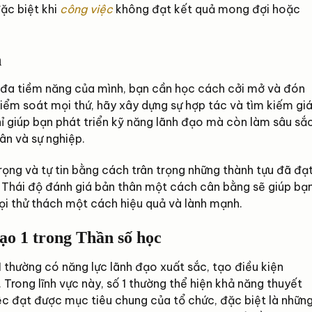
đặc biệt khi
công việc
không đạt kết quả mong đợi hoặc
n
i đa tiềm năng của mình, bạn cần học cách cởi mở và đón
kiểm soát mọi thứ, hãy xây dựng sự hợp tác và tìm kiếm gi
hỉ giúp bạn phát triển kỹ năng lãnh đạo mà còn làm sâu sắ
ân và sự nghiệp.
trọng và tự tin bằng cách trân trọng những thành tựu đã đạ
. Thái độ đánh giá bản thân một cách cân bằng sẽ giúp bạ
mọi thử thách một cách hiệu quả và lành mạnh.
ạo 1 trong Thần số học
thường có năng lực lãnh đạo xuất sắc, tạo điều kiện
ý. Trong lĩnh vực này, số 1 thường thể hiện khả năng thuyết
ệc đạt được mục tiêu chung của tổ chức, đặc biệt là nhữn