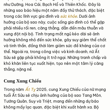
như Dưỡng, Hoa Cái, Bạch Hổ và Thiên Khốc. Đây là
những sao báo hiệu một năm đầy thử thách, đặc biệt
trong các lĩnh vực gia đình và
sức khỏe
. Dưới ảnh
hưởng của bộ sao này, cuộc sống gia đình có thể gặp
phải nhiều rối ren, căng thẳng, dẫn đến mâu thuẫn và
xung đột nội bộ. Tình trạng mất ngủ kéo dài sẽ ảnh
hưởng không nhỏ đến sức khỏe, gây suy giảm thể chất
và tinh thần, đồng thời làm giảm sức đề kháng của cơ
thể. Ngoài ra, trong công việc và kinh doanh, nữ Ất
Sửu sẽ gặp phải không ít trở ngại. Những tranh chấp và
khó khăn liên tục xuất hiện, tạo nên một tâm lý căng
thẳng, nặng nề.
Cung Xung Chiếu
Trong năm
Ất Tỵ
2025, cung Xung Chiếu của nữ mạng
tuổi Ất Sửu sẽ chịu ảnh hưởng của bộ sao Tang Môn,
Tướng Quân, Suy và Triệt, mang đến những dự báo
không mấy lạc quan, đặc biệt khi xuất hành xa. Bộ