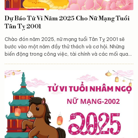
Dự Báo Tử Vi Năm 2025 Cho Nữ Mạng Tuổi
Tân Tỵ 2001
Chào đón năm 2025, nữ mạng tuổi Tân Tỵ 2001 sẽ
bước vào một năm đầy thử thách và cơ hội. Những
biến động trong công việc, tài chính và các mối quan
hệ có thể mang đến nhiều thay đổi quan trọng trong
cuộc sống. Sự tác động của các sao cát, hung sẽ
khiến bạn đối mặt với không ít thách thức, nhưng nếu
biết cách tận dụng cơ hội và điều chỉnh bản thân, bạn
hoàn toàn có thể vượt qua khó khăn để đạt được
những thành tựu đáng kể. Cùng Astroreka khám phá
chi tiết...