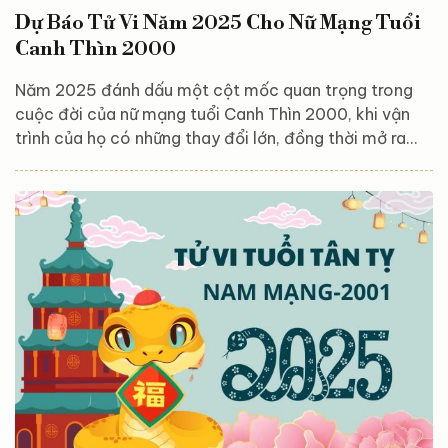
Dự Báo Tử Vi Năm 2025 Cho Nữ Mạng Tuổi
Canh Thìn 2000
Năm 2025 đánh dấu một cột mốc quan trọng trong
cuộc đời của nữ mạng tuổi Canh Thìn 2000, khi vận
trình của họ có những thay đổi lớn, đồng thời mở ra
nhiều cơ hội mới để phát triển bản thân. Dưới tác
động của các sao chiếu mệnh và vận hạn đặc trưng,
năm nay sẽ mang đến cả thách thức lẫn cơ hội để
khẳng định năng lực, bản lĩnh của nữ Canh Thìn. Từ
công việc, tài chính cho đến tình duyên và gia đạo,
mọi khía cạnh đều có những biến động đáng chú ý,...