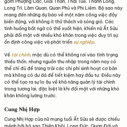
gồm Phượng Các, Giải Thần, Thái Tuế, Thanh Long,
Long Trì, Lâm Quan, Quan Phủ và Phi Liêm. Bộ sao này
mang đến những dự báo về một năm công việc đầy
biến động, với không ít thử thách và sóng gió. Các
tình huống bất ngờ có thể xuất hiện, khiến nữ Ất Sửu
phải đối mặt với nhiều khó khăn trong việc duy trì sự
ổn định công việc và phát triển
sự nghiệp
.
Về
tài chính
, mặc dù có thể không rơi vào tình trạng
thiếu thốn, nhưng nguồn thu nhập trong năm nay có
thể chỉ đủ để trang trải các chi phí sinh hoạt cơ bản
mà không có dư dả để tiết kiệm hay đầu tư. Điều này
có thể tạo ra sự lo âu về khả năng quản lý tài chính
trong tương lai, đặc biệt là khi đối mặt với những khó
khăn không lường trước.
Cung Nhị Hợp
Cung Nhị Hợp của nữ mạng tuổi Ất Sửu sẽ được chiếu
mệnh bởi bộ sao Thiên Khôi, Long Đức, Quan Đới và