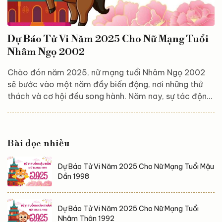
Dự Báo Tử Vi Năm 2025 Cho Nữ Mạng Tuổi
Nhâm Ngọ 2002
Chào đón năm 2025, nữ mạng tuổi Nhâm Ngọ 2002
sẽ bước vào một năm đầy biến động, nơi những thử
thách và cơ hội đều song hành. Năm nay, sự tác động
từ các sao cát và sao hung sẽ mang đến những thay
đổi quan trọng trong các lĩnh vực công việc, tài chính
và tình cảm. Bạn sẽ cần một chiến lược đúng đắn,
Bài đọc nhiều
cùng với sự nỗ lực không ngừng nghỉ, để vượt qua khó
khăn, tận dụng cơ hội và gặt hái thành công. Hãy cùng
Dự Báo Tử Vi Năm 2025 Cho Nữ Mạng Tuổi Mậu
khám phá chi tiết về vận mệnh của nữ...
Dần 1998
Dự Báo Tử Vi Năm 2025 Cho Nữ Mạng Tuổi
Nhâm Thân 1992