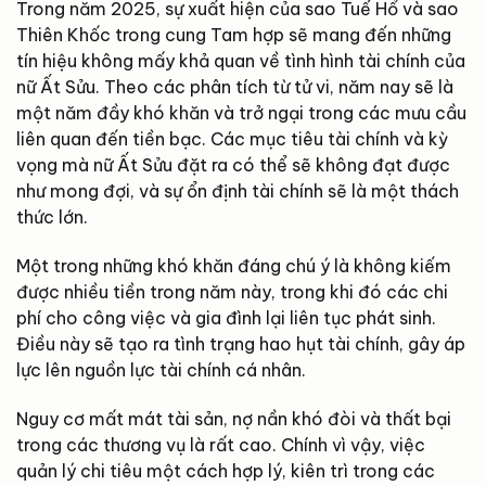
Trong năm 2025, sự xuất hiện của sao Tuế Hổ và sao
Thiên Khốc trong cung Tam hợp sẽ mang đến những
tín hiệu không mấy khả quan về tình hình tài chính của
nữ Ất Sửu. Theo các phân tích từ tử vi, năm nay sẽ là
một năm đầy khó khăn và trở ngại trong các mưu cầu
liên quan đến tiền bạc. Các mục tiêu tài chính và kỳ
vọng mà nữ Ất Sửu đặt ra có thể sẽ không đạt được
như mong đợi, và sự ổn định tài chính sẽ là một thách
thức lớn.
Một trong những khó khăn đáng chú ý là không kiếm
được nhiều tiền trong năm này, trong khi đó các chi
phí cho công việc và gia đình lại liên tục phát sinh.
Điều này sẽ tạo ra tình trạng hao hụt tài chính, gây áp
lực lên nguồn lực tài chính cá nhân.
Nguy cơ mất mát tài sản, nợ nần khó đòi và thất bại
trong các thương vụ là rất cao. Chính vì vậy, việc
quản lý chi tiêu một cách hợp lý, kiên trì trong các