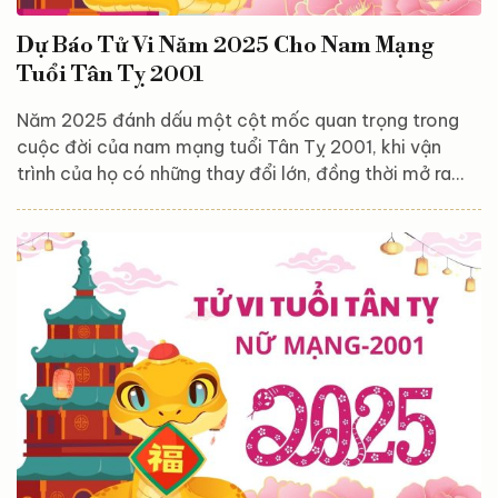
Dự Báo Tử Vi Năm 2025 Cho Nam Mạng
Tuổi Tân Tỵ 2001
Năm 2025 đánh dấu một cột mốc quan trọng trong
cuộc đời của nam mạng tuổi Tân Tỵ 2001, khi vận
trình của họ có những thay đổi lớn, đồng thời mở ra
nhiều cơ hội mới để phát triển bản thân. Dưới tác
động của các sao chiếu mệnh và vận hạn đặc trưng,
năm nay sẽ mang đến cả thách thức lẫn cơ hội để
khẳng định năng lực, bản lĩnh của nam Tân Tỵ. Từ
công việc, tài chính cho đến tình duyên và gia đạo,
mọi khía cạnh đều có những biến động đáng chú ý,...