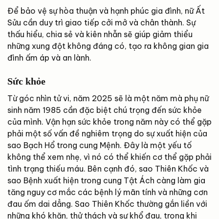
Để bảo vệ sự hòa thuận và hạnh phúc gia đình, nữ Ất
Sửu cần duy trì giao tiếp cởi mở và chân thành. Sự
thấu hiểu, chia sẻ và kiên nhẫn sẽ giúp giảm thiểu
những xung đột không đáng có, tạo ra không gian gia
đình ấm áp và an lành.
Sức khỏe
Từ góc nhìn tử vi, năm 2025 sẽ là một năm mà phụ nữ
sinh năm 1985 cần đặc biệt chú trọng đến sức khỏe
của mình. Vận hạn sức khỏe trong năm này có thể gặp
phải một số vấn đề nghiêm trọng do sự xuất hiện của
sao Bạch Hổ trong cung Mệnh. Đây là một yếu tố
không thể xem nhẹ, vì nó có thể khiến cơ thể gặp phải
tình trạng thiếu máu. Bên cạnh đó, sao Thiên Khốc và
sao Bệnh xuất hiện trong cung Tật Ách càng làm gia
tăng nguy cơ mắc các bệnh lý mãn tính và những cơn
đau ốm dai dẳng. Sao Thiên Khốc thường gắn liền với
những khó khăn, thử thách và sự khổ đau, trong khi