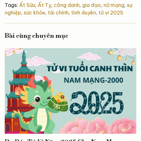
Tags:
Ất Sửu
,
Ất Tỵ
,
công danh
,
gia đạo
,
nữ mạng
,
sự
nghiệp
,
sức khỏe
,
tài chính
,
tình duyên
,
tử vi 2025
Bài cùng chuyên mục