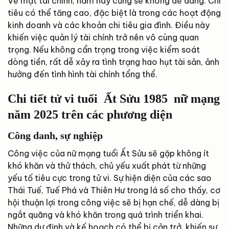
Về mặt tài chính, năm nay cũng sẽ không dễ dàng. Chi
tiêu có thể tăng cao, đặc biệt là trong các hoạt động
kinh doanh và các khoản chi tiêu gia đình. Điều này
khiến việc quản lý tài chính trở nên vô cùng quan
trọng. Nếu không cẩn trọng trong việc kiểm soát
dòng tiền, rất dễ xảy ra tình trạng hao hụt tài sản, ảnh
hưởng đến tình hình tài chính tổng thể.
Chi tiết tử vi tuổi Ất Sửu 1985 nữ mạng
năm 2025 trên các phương diện
Công danh, sự nghiệp
Công việc của nữ mạng tuổi Ất Sửu sẽ gặp không ít
khó khăn và thử thách, chủ yếu xuất phát từ những
yếu tố tiêu cực trong tử vi. Sự hiện diện của các sao
Thái Tuế, Tuế Phá và Thiên Hư trong lá số cho thấy, cơ
hội thuận lợi trong công việc sẽ bị hạn chế, dễ dàng bị
ngắt quãng và khó khăn trong quá trình triển khai.
Những dự định và kế hoạch có thể bị cản trở, khiến sự