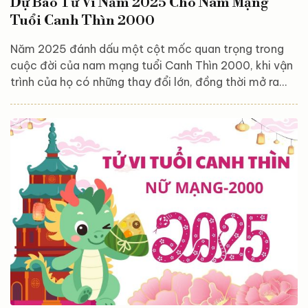
Dự Báo Tử Vi Năm 2025 Cho Nam Mạng
Tuổi Canh Thìn 2000
Năm 2025 đánh dấu một cột mốc quan trọng trong
cuộc đời của nam mạng tuổi Canh Thìn 2000, khi vận
trình của họ có những thay đổi lớn, đồng thời mở ra
nhiều cơ hội mới để phát triển bản thân. Dưới tác
động của các sao chiếu mệnh và vận hạn đặc trưng,
năm nay sẽ mang đến cả thách thức lẫn cơ hội để
khẳng định năng lực, bản lĩnh của nam Canh Thìn. Từ
công việc, tài chính cho đến tình duyên và gia đạo,
mọi khía cạnh đều có những biến động đáng chú ý,...