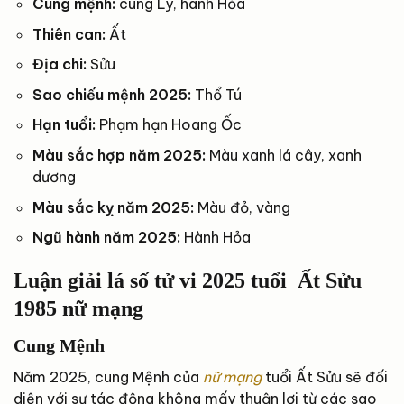
Cung mệnh:
cung Ly, hành Hỏa
Thiên can:
Ất
Địa chi:
Sửu
Sao chiếu mệnh 2025:
Thổ Tú
Hạn tuổi:
Phạm hạn Hoang Ốc
Màu sắc hợp năm 2025:
Màu xanh lá cây, xanh
dương
Màu sắc kỵ năm 2025:
Màu đỏ, vàng
Ngũ hành năm 2025:
Hành Hỏa
Luận giải lá số tử vi 2025 tuổi Ất Sửu
1985 nữ mạng
Cung Mệnh
Năm 2025, cung Mệnh của
nữ mạng
tuổi Ất Sửu sẽ đối
diện với sự tác động không mấy thuận lợi từ các sao