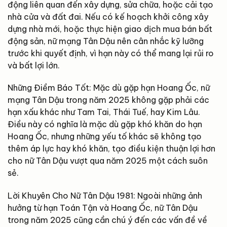
động liên quan đến xây dựng, sửa chữa, hoặc cải tạo
nhà cửa và đất đai. Nếu có kế hoạch khởi công xây
dựng nhà mới, hoặc thực hiện giao dịch mua bán bất
động sản, nữ mạng Tân Dậu nên cân nhắc kỹ lưỡng
trước khi quyết định, vì hạn này có thể mang lại rủi ro
và bất lợi lớn.
Những Điềm Báo Tốt: Mặc dù gặp hạn Hoang Ốc, nữ
mạng Tân Dậu trong năm 2025 không gặp phải các
hạn xấu khác như Tam Tai, Thái Tuế, hay Kim Lâu.
Điều này có nghĩa là mặc dù gặp khó khăn do hạn
Hoang Ốc, nhưng những yếu tố khác sẽ không tạo
thêm áp lực hay khó khăn, tạo điều kiện thuận lợi hơn
cho nữ Tân Dậu vượt qua năm 2025 một cách suôn
sẻ.
Lời Khuyên Cho Nữ Tân Dậu 1981: Ngoài những ảnh
hưởng từ hạn Toán Tận và Hoang Ốc, nữ Tân Dậu
trong năm 2025 cũng cần chú ý đến các vấn đề về