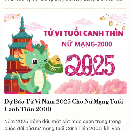
nhiều cơ hội mới để phát triển bản thân. Dưới tác
động của các sao chiếu mệnh và vận hạn đặc trưng,
năm nay sẽ mang đến cả thách thức lẫn cơ hội để
khẳng định năng lực, bản lĩnh của nam Canh Thìn. Từ
công việc, tài chính cho đến tình duyên và gia đạo,
mọi khía cạnh đều có những biến động đáng chú ý,...
Dự Báo Tử Vi Năm 2025 Cho Nữ Mạng Tuổi
Canh Thìn 2000
Năm 2025 đánh dấu một cột mốc quan trọng trong
cuộc đời của nữ mạng tuổi Canh Thìn 2000, khi vận