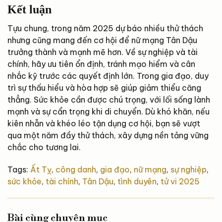
Kết luận
Tựu chung, trong năm 2025 dự báo nhiều thử thách
nhưng cũng mang đến cơ hội để nữ mạng Tân Dậu
trưởng thành và mạnh mẽ hơn. Về sự nghiệp và tài
chính, hãy ưu tiên ổn định, tránh mạo hiểm và cân
nhắc kỹ trước các quyết định lớn. Trong gia đạo, duy
trì sự thấu hiểu và hòa hợp sẽ giúp giảm thiểu căng
thẳng. Sức khỏe cần được chú trọng, với lối sống lành
mạnh và sự cẩn trọng khi di chuyển. Dù khó khăn, nếu
kiên nhẫn và khéo léo tận dụng cơ hội, bạn sẽ vượt
qua một năm đầy thử thách, xây dựng nền tảng vững
chắc cho tương lai.
Tags:
Ất Tỵ
,
công danh
,
gia đạo
,
nữ mạng
,
sự nghiệp
,
sức khỏe
,
tài chính
,
Tân Dậu
,
tình duyên
,
tử vi 2025
Bài cùng chuyên mục