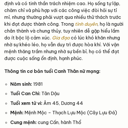
định và có tinh thần trách nhiệm cao. Họ sống tự lập,
chăm chỉ và phù hợp với các công việc đòi hỏi sự tỉ
mỉ, nhưng thường phải vượt qua nhiều thử thách trước
khi đạt được thành công. Trong
tình duyên
, họ là người
chân thành và chung thủy, tuy nhiên dễ gặp hiểu lầm
do ít bộc lộ cảm xúc.
Gia đạo
có lúc khó khăn nhưng
nhờ sự khéo léo, họ vẫn duy trì được hòa khí. Với vận
mệnh thăng trầm nhưng nhờ sự bền bỉ, họ có thể đạt
được cuộc sống ổn định, hạnh phúc.
Thông tin cơ bản tuổi Canh Thân nữ mạng:
Năm sinh:
1981
Tuổi Can Chi:
Tân Dậu
Tuổi xem tử vi:
Âm 45, Dương 44
Mệnh:
Mệnh Mộc – Thạch Lựu Mộc (Cây Lựu Đá)
Cung mệnh:
cung Cấn, hành Thổ