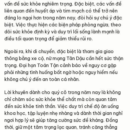
vấn đề sức khỏe nghiêm trọng. Đặc biệt, các vấn đề
liên quan đến huyết áp và tim mạch có thể trở nên
đáng lo ngại hơn trong năm nay, đòi hỏi sự chú ý đặc
biệt. Việc thực hiện các biện pháp phòng ngừa, theo
dõi sức khỏe định kỳ và duy trì lối sống lành mạnh là
điều tối quan trọng để giảm thiểu rủi ro.
Ngoài ra, khi di chuyển, đặc biệt là tham gia giao
thông bằng xe cộ, nữ mạng Tân Dậu cần hết sức thận
trọng. Đại hạn Toán Tận cảnh báo về nguy cơ gặp
phải những tình huống bất ngờ hoặc nguy hiểm nếu
không chú ý đến an toàn cá nhân.
Lời khuyên dành cho quý cô trong năm nay là không
chỉ chăm sóc sức khỏe thể chất mà còn quan tâm
đến sức khỏe tinh thần. Việc duy trì chế độ ăn uống
khoa học, tập luyện nhẹ nhàng và dành thời gian nghỉ
ngơi hợp lý sẽ giúp tăng cường sức đề kháng. Đồng
thời, giữ một tâm trạng lạc quan, tránh căng thẳng