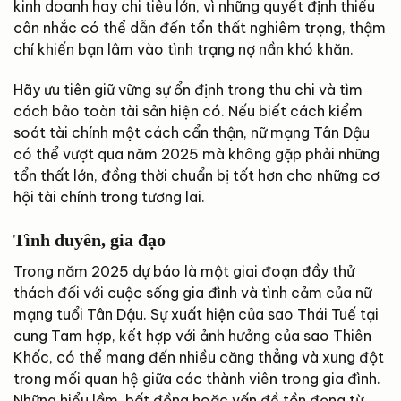
kinh doanh hay chi tiêu lớn, vì những quyết định thiếu
cân nhắc có thể dẫn đến tổn thất nghiêm trọng, thậm
chí khiến bạn lâm vào tình trạng nợ nần khó khăn.
Hãy ưu tiên giữ vững sự ổn định trong thu chi và tìm
cách bảo toàn tài sản hiện có. Nếu biết cách kiểm
soát tài chính một cách cẩn thận, nữ mạng Tân Dậu
có thể vượt qua năm 2025 mà không gặp phải những
tổn thất lớn, đồng thời chuẩn bị tốt hơn cho những cơ
hội tài chính trong tương lai.
Tình duyên, gia đạo
Trong năm 2025 dự báo là một giai đoạn đầy thử
thách đối với cuộc sống gia đình và tình cảm của nữ
mạng tuổi Tân Dậu. Sự xuất hiện của sao Thái Tuế tại
cung Tam hợp, kết hợp với ảnh hưởng của sao Thiên
Khốc, có thể mang đến nhiều căng thẳng và xung đột
trong mối quan hệ giữa các thành viên trong gia đình.
Những hiểu lầm, bất đồng hoặc vấn đề tồn đọng từ