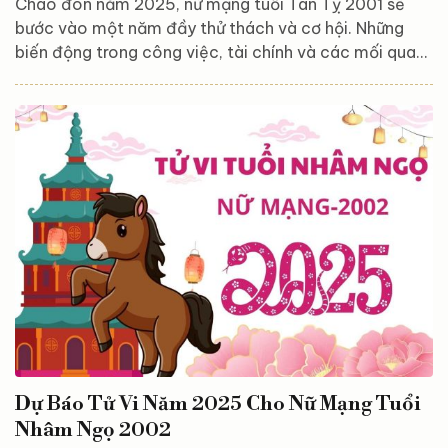
Chào đón năm 2025, nữ mạng tuổi Tân Tỵ 2001 sẽ
bước vào một năm đầy thử thách và cơ hội. Những
biến động trong công việc, tài chính và các mối quan
hệ có thể mang đến nhiều thay đổi quan trọng trong
cuộc sống. Sự tác động của các sao cát, hung sẽ
khiến bạn đối mặt với không ít thách thức, nhưng nếu
biết cách tận dụng cơ hội và điều chỉnh bản thân, bạn
hoàn toàn có thể vượt qua khó khăn để đạt được
những thành tựu đáng kể. Cùng Astroreka khám phá
chi tiết...
Dự Báo Tử Vi Năm 2025 Cho Nữ Mạng Tuổi
Nhâm Ngọ 2002