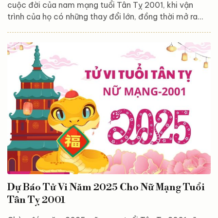
cuộc đời của nam mạng tuổi Tân Tỵ 2001, khi vận
trình của họ có những thay đổi lớn, đồng thời mở ra
nhiều cơ hội mới để phát triển bản thân. Dưới tác
động của các sao chiếu mệnh và vận hạn đặc trưng,
năm nay sẽ mang đến cả thách thức lẫn cơ hội để
khẳng định năng lực, bản lĩnh của nam Tân Tỵ. Từ
công việc, tài chính cho đến tình duyên và gia đạo,
mọi khía cạnh đều có những biến động đáng chú ý,...
Dự Báo Tử Vi Năm 2025 Cho Nữ Mạng Tuổi
Tân Tỵ 2001