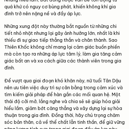
quá khứ có nguy cơ bùng phát, khiến không khí gia
đình trở nên nặng nề và đầy áp lực.
Những xung đột này thường bắt nguồn từ những chi
tiết nhỏ nhặt nhưng lại gây ảnh hưởng lớn, nhất là khi
thiếu đi sự giao tiếp thẳng thắn và chân thành. Sao
Thiên Khốc không chỉ mang lại cảm giác buồn phiền
mà còn tạo ra những áp lực tâm lý, làm gia tăng cảm
giác bất an và xa cách giữa các thành viên trong gia
đình.
Để vượt qua giai đoạn khó khăn này, nữ tuổi Tân Dậu
nên ưu tiên việc duy trì sự cân bằng trong cảm xúc và
tìm kiếm giải pháp để hàn gắn các mối quan hệ. Một
thái độ cởi mở, lắng nghe và chia sẻ sẽ giúp hóa giải
hiểu lầm, giảm bớt căng thẳng và xây dựng lại sự hòa
thuận trong gia đình. Đồng thời, hãy chú trọng chăm
sóc bản thân, cả về thể chất lẫn tinh thần, để giữ vững