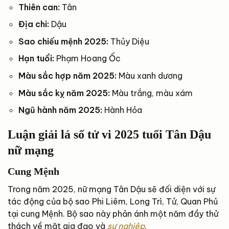
Thiên can:
Tân
Địa chi:
Dậu
Sao chiếu mệnh 2025:
Thủy Diệu
Hạn tuổi:
Phạm Hoang Ốc
Màu sắc hợp năm 2025:
Màu xanh dương
Màu sắc kỵ năm 2025:
Màu trắng, màu xám
Ngũ hành năm 2025:
Hành Hỏa
Luận giải lá số tử vi 2025 tuổi Tân Dậu
nữ mạng
Cung Mệnh
Trong năm 2025, nữ mạng Tân Dậu sẽ đối diện với sự
tác động của bộ sao Phi Liêm, Long Trì, Tử, Quan Phủ
tại cung Mệnh. Bộ sao này phản ánh một năm đầy thử
thách về mặt gia đạo và
sự nghiệp
.