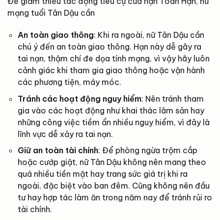
Để giảm thiểu tác động tiêu cự của hạn Toán Hận, nữ
mạng tuổi Tân Dậu cần
An toàn giao thông
: Khi ra ngoài, nữ Tân Dậu cần
chú ý đến an toàn giao thông. Hạn này dễ gây ra
tai nạn, thậm chí đe dọa tính mạng, vì vậy hãy luôn
cảnh giác khi tham gia giao thông hoặc vận hành
các phương tiện, máy móc.
Tránh các hoạt động nguy hiểm
: Nên tránh tham
gia vào các hoạt động như khai thác lâm sản hay
những công việc tiềm ẩn nhiều nguy hiểm, vì đây là
lĩnh vực dễ xảy ra tai nạn.
Giữ an toàn tài chính
: Để phòng ngừa trộm cắp
hoặc cướp giật, nữ Tân Dậu không nên mang theo
quá nhiều tiền mặt hay trang sức giá trị khi ra
ngoài, đặc biệt vào ban đêm. Cũng không nên đầu
tư hay hợp tác làm ăn trong năm nay để tránh rủi ro
tài chính.