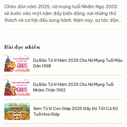
Chào đón năm 2025, nữ mạng tuổi Nhâm Ngọ 2002
sẽ bước vào một năm đầy biến động, nơi những thử
thách và cơ hội đều song hành. Năm nay, sự tác động
từ các sao cát và sao hung sẽ mang đến những thay
đổi quan trọng trong các lĩnh vực công việc, tài chính
và tình cảm. Bạn sẽ cần một chiến lược đúng đắn,
Bài đọc nhiều
cùng với sự nỗ lực không ngừng nghỉ, để vượt qua khó
khăn, tận dụng cơ hội và gặt hái thành công. Hãy cùng
Dự Báo Tử Vi Năm 2025 Cho Nữ Mạng Tuổi Mậu
khám phá chi tiết về vận mệnh của nữ...
Dần 1998
Dự Báo Tử Vi Năm 2025 Cho Nữ Mạng Tuổi
Nhâm Thân 1992
Xem Tử Vi Con Giáp 2025 Đầy Đủ Tất Cả 60
Tuổi Hoa Giáp