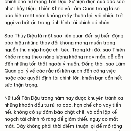
chính cho nữ mạng Tân Dậu. Sự hiện diện của các sao
như Thủy Diệu, Thiên Khốc và Lâm Quan trong lá số
báo hiệu một năm không mấy thuận lợi, với nhiều trở
ngại và bất ổn trong tình hình tài chính cá nhân.
Sao Thủy Diệu là một sao liên quan đến sự biến động,
báo hiệu những thay đổi không mong muốn trong
nguồn thu nhập hoặc chi tiêu. Trong khi đó, sao Thiên
Khốc mang theo năng lượng không may mắn, dễ dẫn
đến những tổn thất ngoài ý muốn. Đồng thời, sao Lâm
Quan gợi ý về các rắc rối liên quan đến công việc
hoặc các quyết định tài chính lớn, khiến bạn cần hết
sức thận trọng.
Nữ tuổi Tân Dậu trong năm nay được khuyên tránh xa
những khoản đầu tư rủi ro cao, hạn chế cho vay tiền
nếu không có sự đảm bảo chặt chẽ, và cần lập kế
hoạch tài chính rõ ràng để giảm thiểu nguy cơ mất
mát. Đây không phải thời điểm thuận lợi để mở rộng