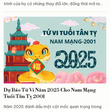
trình của họ có những thay đổi lớn, đồng thời mở ra
nhiều cơ hội mới để phát triển bản thân. Dưới tác
động của các sao chiếu mệnh và vận hạn đặc trưng,
năm nay sẽ mang đến cả thách thức lẫn cơ hội để
khẳng định năng lực, bản lĩnh của nữ Canh Thìn. Từ
công việc, tài chính cho đến tình duyên và gia đạo,
mọi khía cạnh đều có những biến động đáng chú ý,...
Dự Báo Tử Vi Năm 2025 Cho Nam Mạng
Tuổi Tân Tỵ 2001
Năm 2025 đánh dấu một cột mốc quan trọng trong