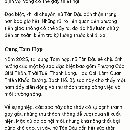
định vội vàng có thể gây thiệt hại.
Đặc biệt, khi di chuyển, nữ Tân Dậu cần thận trọng
hơn bao giờ hết. Những rủi ro liên quan đến phương
tiện giao thông có thể xảy ra, do đó hãy luôn chú ý
đến an toàn, kiểm tra kỹ lưỡng trước khi đi xa.
Cung Tam Hợp
Năm 2025, tại cung Tam hợp, nữ Tân Dậu sẽ chịu ảnh
hưởng của một bộ sao đặc biệt bao gồm Phượng Các,
Giải Thần, Thái Tuế, Thanh Long, Hoa Cái, Lâm Quan,
Thiên Khốc, Dưỡng, Bạch Hổ. Bộ sao này cho thấy một
năm đầy biến động và thử thách trong công việc và
môi trường sống.
Về sự nghiệp, các sao này cho thấy có sự cạnh tranh
gay gắt, những thử thách không dễ vượt qua sẽ xuất
hiện. Mặc dù có cơ hội mới, nhưng khả năng thất bại
cũng khá cao, vì vậy, nữ Tân Dậu cần hết sức thận