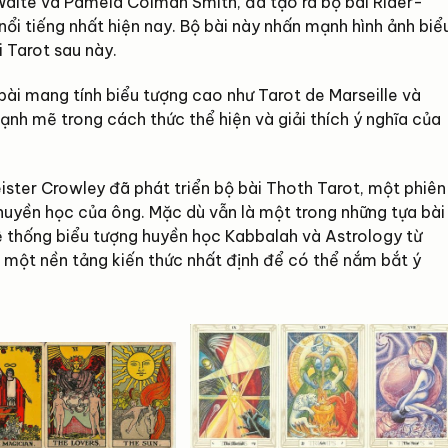
 Waite và Pamela Colman Smith, đã tạo ra bộ bài Rider-
i tiếng nhất hiện nay. Bộ bài này nhấn mạnh hình ảnh biể
 Tarot sau này.
bài mang tính biểu tượng cao như Tarot de Marseille và
ạnh mẽ trong cách thức thể hiện và giải thích ý nghĩa của
ister Crowley đã phát triển bộ bài Thoth Tarot, một phiên
 huyền học của ông. Mặc dù vẫn là một trong những tựa bài
 thống biểu tượng huyền học Kabbalah và Astrology từ
có một nền tảng kiến thức nhất định để có thể nắm bắt ý