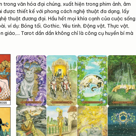
n trong văn hóa đại chúng, xuất hiện trong phim ảnh, âm
ại được thiết kế với phong cách nghệ thuật đa dạng, lấy
ghệ thuật đương đại. Hầu hết mọi khía cạnh của cuộc sống
, ví dụ: Bóng tối, Gothic, Yêu tinh, Động vật, Thực vật,
Tôn giáo,… Tarot dần dần không chỉ là công cụ huyền bí mà