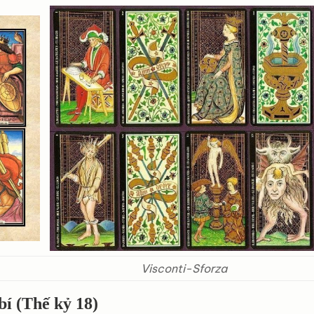
Visconti-Sforza
bí (Thế kỷ 18)