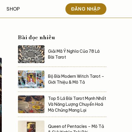
ĐĂNG NHẬP
SHOP
Bài đọc nhiều
Giải Mã Ý Nghĩa Của 78 Lá
Bài Tarot
Bộ Bài Modern Witch Tarot –
Giới Thiệu & Mô Tả
Top 5 Lá Bài Tarot Mạnh Nhất
Và Năng Lượng Chuyển Hoá
Mà Chúng Mang Lại
Queen of Pentacles – Mô Tả