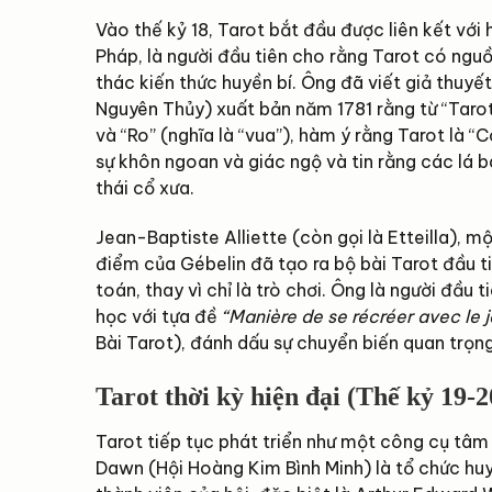
Vào thế kỷ 18, Tarot bắt đầu được liên kết với
Pháp, là người đầu tiên cho rằng Tarot có ngu
thác kiến thức huyền bí. Ông đã viết giả thuyế
Nguyên Thủy) xuất bản năm 1781 rằng từ “Tarot”
và “Ro” (nghĩa là “vua”), hàm ý rằng Tarot là
sự khôn ngoan và giác ngộ và tin rằng các lá b
thái cổ xưa.
Jean-Baptiste Alliette (còn gọi là Etteilla), m
điểm của Gébelin đã tạo ra bộ bài Tarot đầu t
toán, thay vì chỉ là trò chơi. Ông là người đầu
học với tựa đề
“Manière de se récréer avec le
Bài Tarot), đánh dấu sự chuyển biến quan trọn
Tarot thời kỳ hiện đại (Thế kỷ 19-2
Tarot tiếp tục phát triển như một công cụ tâm 
Dawn (Hội Hoàng Kim Bình Minh) là tổ chức huy