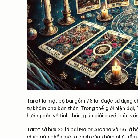
Tarot
là một bộ bài gồm 78 lá, được sử dụng c
tự khám phá bản thân. Trong thế giới hiện đại
hướng dẫn về tinh thần, giúp giải quyết các vấ
Tarot sở hữu 22 lá bài Major Arcana và 56 lá b
chứa góp phần mở ra cánh cửa khám phá tiềm ẩn