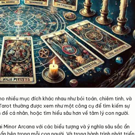
ho nhiều mục đích khác nhau như bói toán, chiêm tinh, và
, Tarot thường được xem như một công cụ để tìm kiếm sự
n đề cá nhân, hoặc tìm hiểu sâu hơn về tâm lý con người.
ài Minor Arcana với các biểu tượng và ý nghĩa sâu sắc ẩn
 bên trong mỗi con người. Và trong hành trình phát triển