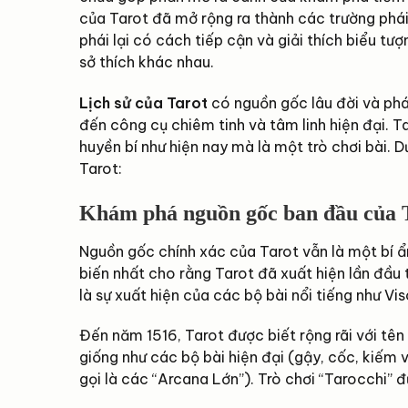
của Tarot đã mở rộng ra thành các trường phái
phái lại có cách tiếp cận và giải thích biểu tư
sở thích khác nhau.
Lịch sử của Tarot
có nguồn gốc lâu đời và phát
đến công cụ chiêm tinh và tâm linh hiện đại. 
huyền bí như hiện nay mà là một trò chơi bài. Dư
Tarot:
Khám phá nguồn gốc ban đầu của T
Nguồn gốc chính xác của Tarot vẫn là một bí ẩ
biến nhất cho rằng Tarot đã xuất hiện lần đầu 
là sự xuất hiện của các bộ bài nổi tiếng như 
Đến năm 1516, Tarot được biết rộng rãi với tê
giống như các bộ bài hiện đại (gậy, cốc, kiếm v
gọi là các “Arcana Lớn”). Trò chơi “Tarocchi” đ