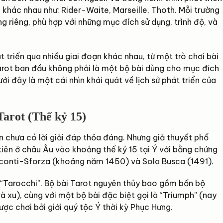
 khác nhau như: Rider-Waite, Marseille, Thoth. Mỗi trường
ợng riêng, phù hợp với những mục đích sử dụng, trình độ, và
 triển qua nhiều giai đoạn khác nhau, từ một trò chơi bài
Tarot ban đầu không phải là một bộ bài dùng cho mục đích
ới đây là một cái nhìn khái quát về lịch sử phát triển của
arot (Thế kỷ 15)
n chưa có lời giải đáp thỏa đáng. Nhưng giả thuyết phổ
tiên ở châu Âu vào khoảng thế kỷ 15 tại Ý với bằng chứng
Visconti-Sforza (khoảng năm 1450) và Sola Busca (1491).
n “Tarocchi”. Bộ bài Tarot nguyên thủy bao gồm bốn bộ
à xu), cùng với một bộ bài đặc biệt gọi là “Triumph” (nay
ược chơi bởi giới quý tộc Ý thời kỳ Phục Hưng.