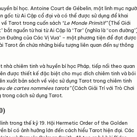
 huyền bí học. Antoine Court de Gébelin, một linh mục ngườ
ồn gốc từ Ai Cập cổ đại và có thể được sử dụng để khai
t về Tarot trong cuốn sách
“Le Monde Primitif”
(Thế Giới
 bắt nguồn từ hai từ Ai Cập là “Tar” (nghĩa là “con đường”
 “Con Đường của Các Vị Vua” – một phương tiện để đạt được
ài Tarot ẩn chứa những biểu tượng liên quan đến sự thông
ột nhà chiêm tinh và huyền bí học Pháp, tiếp nối theo quan
iên được thiết kế đặc biệt cho mục đích chiêm tinh và bói
 tiên xuất bản sách về việc sử dụng Tarot trong chiêm tinh
 jeu de cartes nommées tarots”
(Cách Giải Trí với Trò Chơi
g trong cách sử dụng Tarot.
0)
linh trong thế kỷ 19. Hội Hermetic Order of the Golden
ền bí có ảnh hưởng lớn đến cách hiểu Tarot hiện đại. Các