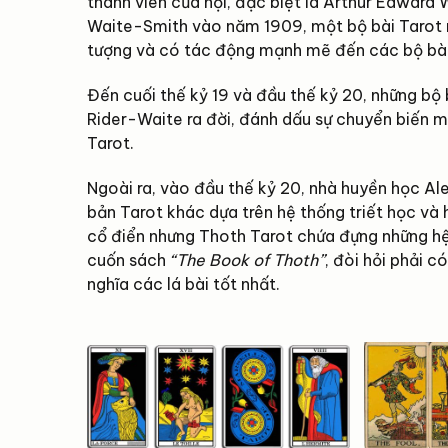
thành viên của hội, đặc biệt là Arthur Edward
Waite-Smith vào năm 1909, một bộ bài Tarot nổ
tượng và có tác động mạnh mẽ đến các bộ bài
Đến cuối thế kỷ 19 và đầu thế kỷ 20, những bộ 
Rider-Waite ra đời, đánh dấu sự chuyển biến m
Tarot.
Ngoài ra, vào đầu thế kỷ 20, nhà huyền học Ale
bản Tarot khác dựa trên hệ thống triết học và
cổ điển nhưng Thoth Tarot chứa đựng những hệ
cuốn sách
“The Book of Thoth”
, đòi hỏi phải 
nghĩa các lá bài tốt nhất.