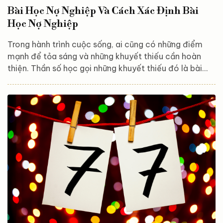
Bài Học Nợ Nghiệp Và Cách Xác Định Bài
Học Nợ Nghiệp
Trong hành trình cuộc sống, ai cũng có những điểm
mạnh để tỏa sáng và những khuyết thiếu cần hoàn
thiện. Thần số học gọi những khuyết thiếu đó là bài
học Nợ nghiệp. Vậy bài học Nợ nghiệp là gì? Làm thế
nào để biết được bạn có mang bài học Nợ nghiệp hay
không? Hãy cùng Astroreka khám phá ngay trong bài
viết dưới đây. Bài học Nợ nghiệp là gì? Trong Thần số
học, bài học Nợ nghiệp đại diện cho những kỹ năng,
đặc điểm hoặc phẩm chất mà bạn còn thiếu sót, cần
rèn luyện...