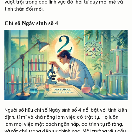
vượt trội trong các lĩnh vực đòi hỏi tư duy mới mẻ và
tinh thần đổi mới.
Chỉ số Ngày sinh số 4
Người sở hữu chỉ số Ngày sinh số 4 nổi bật với tính kiên
định, tỉ mỉ và khả năng làm việc có trật tự. Họ luôn
làm mọi việc một cách ngăn nắp, có trình tự rõ ràng,
và rất chú trọng đến sự chính xác. Môi trường yêu cầu