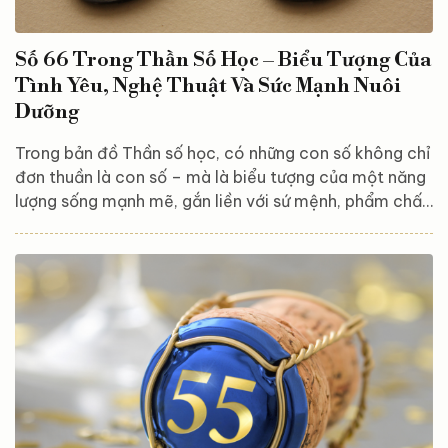
Số 66 Trong Thần Số Học – Biểu Tượng Của
Tình Yêu, Nghệ Thuật Và Sức Mạnh Nuôi
Dưỡng
Trong bản đồ Thần số học, có những con số không chỉ
đơn thuần là con số – mà là biểu tượng của một năng
lượng sống mạnh mẽ, gắn liền với sứ mệnh, phẩm chất
và tiềm năng của mỗi cá nhân. Trong số đó, 66/3 là
một trong những số có sự rung động đặc biệt hiếm
hoi: vừa sâu sắc, vừa đầy cảm hứng. Cốt lõi của số 66
Số 66 được hình thành từ hai chữ số 6, và khi cộng lại
sẽ cho ra số 3: 6 + 6 = 12 → 1 + 2...