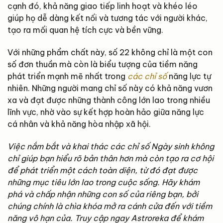
cạnh đó, khả năng giao tiếp linh hoạt và khéo léo
giúp họ dễ dàng kết nối và tương tác với người khác,
tạo ra mối quan hệ tích cực và bền vững.
Với những phẩm chất này, số 22 không chỉ là một con
số đơn thuần mà còn là biểu tượng của tiềm năng
phát triển mạnh mẽ nhất trong
các chỉ số
năng lực tự
nhiên. Những người mang chỉ số này có khả năng vươn
xa và đạt được những thành công lớn lao trong nhiều
lĩnh vực, nhờ vào sự kết hợp hoàn hảo giữa năng lực
cá nhân và khả năng hòa nhập xã hội.
Việc nắm bắt và khai thác các chỉ số Ngày sinh không
chỉ giúp bạn hiểu rõ bản thân hơn mà còn tạo ra cơ hội
để phát triển một cách toàn diện, từ đó đạt được
những mục tiêu lớn lao trong cuộc sống. Hãy khám
phá và chấp nhận những con số của riêng bạn, bởi
chúng chính là chìa khóa mở ra cánh cửa đến với tiềm
năng vô hạn của. Truy cập ngay Astroreka để khám