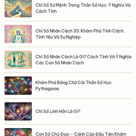
Chỉ Số Sứ Mệnh Trong Thần Số Học: Ý Nghĩa Và
Cách Tính
Chỉ Số Nhân Cách 33: Khám Phá Tính Cách,
Tình Yêu Và Sự Nghiệp
Chỉ Số Nhân Cách Là Gì? Cách Tính Và Ý Nghĩa
Các Con Số Nhân Cách
Khám Phá Bảng Chữ Cái Thần Số Học
Pythagoras
Chỉ Số Linh Hồn Là Gì?
Con Số Chủ Đạo – Cánh Cửa Đầu Tiên Khám