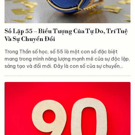
Số Lặp 55 – Biểu Tượng Của Tự Do, Trí Tuệ
Và Sự Chuyển Đổi
Trong Thần số học, số 55 là một con số đặc biệt
mang trong mình năng lượng mạnh mẽ của sự độc lập,
sáng tạo và đổi mới. Đây là con số của sự chuyển
hóa, khuyến khích con người vượt qua giới hạn, theo
đuổi sự phát triển cá nhân và thức tỉnh tâm linh. Vậy
đâu là ý nghĩa sâu xa của số 55, và làm thế nào để
tận dụng nguồn năng lượng đặc biệt này trong cuộc
sống? Hãy cùng Astroreka khám phá! Bản chất và đặc
điểm của số 55 Số 55 là biểu tượng...