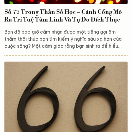
Số 77 Trong Thần Số Học – Cánh Cổng Mở
Ra Trí Tuệ Tâm Linh Và Tự Do Đích Thực
Bạn đã bao giờ cảm nhận được một tiếng gọi âm
thầm thôi thúc bạn tìm kiếm ý nghĩa sâu xa hơn của
cuộc sống? Một cảm giác rằng bạn sinh ra để hiểu
nhiều hơn, sống sâu sắc hơn và tự do hơn? Nếu con số
77 liên tục xuất hiện trong biểu đồ Thần số học của
bạn – đó không phải là sự trùng hợp. Đó là tín hiệu từ
vũ trụ, mời gọi bạn bước vào hành trình khám phá trí
tuệ tâm linh và tự do đích thực – nơi bạn được là
chính mình,...