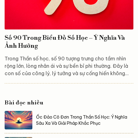
Số 90 Trong Biểu Đồ Số Học – Ý Nghĩa Và
Ảnh Hưởng
Trong Thần số học, số 90 tượng trưng cho tầm nhìn
rộng lớn, lòng nhân ái và sự bền bỉ phi thường. Đây là
con số của công lý, lý tưởng và sự cống hiến không
ngừng vì nhân loại. Vậy năng lượng số 90 ảnh hưởng
thế nào đến cuộc sống? Hãy cùng Astroreka khám
phá ngay trong bài viết dưới đây! Đặc điểm của số 90
Bài đọc nhiều
Số 90 thể hiện một con người mạnh mẽ, kiên trì và
không thể ngăn cản. Những người mang năng lượng
Ốc Đảo Cô Đơn Trong Thần Số Học: Ý Nghĩa
của số này thường không quan tâm đến đói hay mệt...
Sâu Xa Và Giải Pháp Khắc Phục