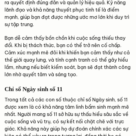
ra quyết định đúng đắn và quản lý hiệu quả. Kỹ năng
lãnh đạo và khả năng thuyết phục tinh tế là điểm
mạnh, giúp bạn đạt được những ước mơ lớn khi duy trì
sự tập trung.
Bạn dễ cảm thấy bồn chồn khi cuộc sống thiếu thay
đổi. Khi bị thách thức, bạn có thể trở nên cố chấp.
Cảm xúc mạnh mẽ đôi khi khiến bạn cảm thấy như cả
thế giới quay lưng, và tính cạnh tranh có thể gây hiểu
lầm, nhưng nếu biết kiểm soát, bạn sẽ đạt thành công
lớn nhờ quyết tâm và sáng tạo.
Chỉ số Ngày sinh số 11
Trong tất cả các con số thuộc chỉ số Ngày sinh, số 11
được xem là có khả năng tâm linh bẩm sinh mạnh mẽ
nhất. Người mang số 11 sở hữu sự thấu hiểu sâu sắc về
cuộc sống và vũ trụ, có sự kết nối chặt chẽ với trực
giác. Khả năng này giúp họ dự đoán chính xác các sự
kiện có thể xảy ra trong tương lai, đồng thời họ có