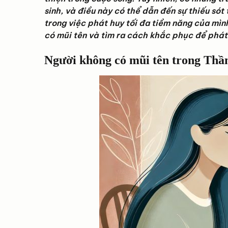
sinh, và điều này có thể dẫn đến sự thiếu sót
trong việc phát huy tối đa tiềm năng của mì
có mũi tên và tìm ra cách khắc phục để phát 
Người không có mũi tên trong Thần