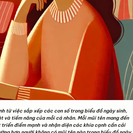
h từ việc sắp xếp các con số trong biểu đồ ngày sinh,
ật và tiềm năng của mỗi cá nhân. Mỗi mũi tên mang đến
t triển điểm mạnh và nhận diện các khía cạnh cần cải
rường hợp người không có mũi tên nào trong biểu đồ ngày