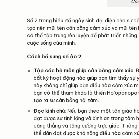
Các
Số 2 trong biểu đồ ngày sinh đại diện cho sự c
tạo nên mũi tên cân bằng cảm xúc và mũi tên k
có thể tập trung rèn luyện để phát triển những
cuộc sống của mình.
Cách bổ sung số ảo 2
:
Tập các bộ môn giúp cân bằng cảm xúc
: 
bất kỳ hoạt động nào giúp bạn tìm thấy sự 
này không chỉ giúp bạn điều hòa cảm xúc m
bạn có thể tham khảo là thiền Ho’oponopono,
tạo ra sự cân bằng nội tâm.
Đọc kinh chú
: Nếu bạn theo một tôn giáo ho
đạt được sự tĩnh lặng và bình an trong tâm 
căng thẳng và tăng cường trực giác. Thông q
thể dần đạt được khả năng điều hòa cảm xú