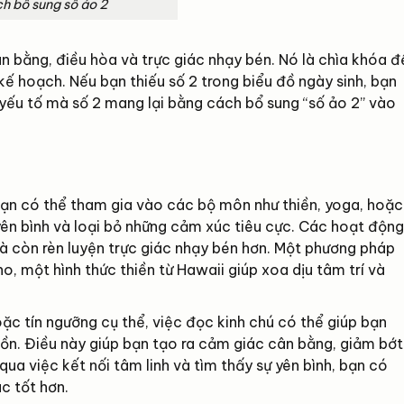
h bổ sung số ảo 2
ân bằng, điều hòa và trực giác nhạy bén. Nó là chìa khóa đ
ế hoạch. Nếu bạn thiếu số 2 trong biểu đồ ngày sinh, bạn
 yếu tố mà số 2 mang lại bằng cách bổ sung “số ảo 2” vào
Bạn có thể tham gia vào các bộ môn như thiền, yoga, hoặc
yên bình và loại bỏ những cảm xúc tiêu cực. Các hoạt động
à còn rèn luyện trực giác nhạy bén hơn. Một phương pháp
 một hình thức thiền từ Hawaii giúp xoa dịu tâm trí và
ặc tín ngưỡng cụ thể, việc đọc kinh chú có thể giúp bạn
hồn. Điều này giúp bạn tạo ra cảm giác cân bằng, giảm bớt
ua việc kết nối tâm linh và tìm thấy sự yên bình, bạn có
c tốt hơn.