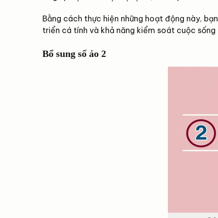
Bằng cách thực hiện những hoạt động này, bạn
triển cá tính và khả năng kiểm soát cuộc sống 
Bổ sung số ảo 2