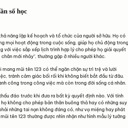
ần số học
 khả năng lập kế hoạch và tổ chức của người sở hữu. Họ có
ràng mọi hoạt động trong cuộc sống, giúp họ chủ động tron
 với việc sắp xếp lịch trình hợp lý cho phép họ giải quyết
ến chân mới nhảy”, thường gặp ở nhiều người khác.
 mang mũi tên 123 có thể ngăn chặn sự trì trệ và lười
iệc, tránh cảm giác bối rối khi không biết bắt đầu từ đâu.
hành công trong công việc mà còn trong đời sống cá nhân.
thấu đáo trước khi đưa ra bất kỳ quyết định nào. Với tính
, họ không cho phép bản thân buông thả hay có những suy
 phải những tai nạn không đáng có, như vạ miệng hay phát
có mũi tên 123 thường được nhìn nhận như hình mẫu lý tưởng