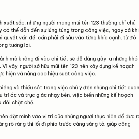
h xuất sắc, những người mang mũi tên 123 thường chỉ chú
y có thể dẫn đến sự lúng túng trong công việc, ngay cả khi
ải quyết vấn đề, cần phải đi sâu vào từng khía cạnh, từ đó
ong tương lai.
cảnh mà không đi vào chi tiết sẽ dễ dàng gây ra những khó
. Vì vậy, người sở hữu mũi tên 123 nên xây dựng kế hoạch
ực hiện và nâng cao hiệu suất công việc.
biếng và thiếu sót trong việc chú ý đến những chi tiết qua
u trí óc và trực giác nhạy bén, việc biến những kế hoạch
o dõi chặt chẽ.
nên đặt mình vào vị trí của những người thực hiện để đưa r
g rõ ràng thì lối đi phía trước càng sáng tỏ, giúp công