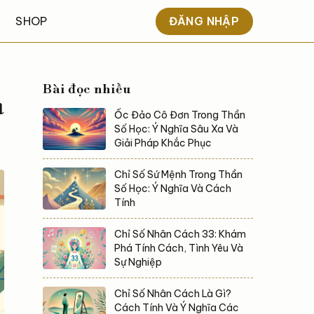
ĐĂNG NHẬP
SHOP
Bài đọc nhiều
a
Ốc Đảo Cô Đơn Trong Thần
Số Học: Ý Nghĩa Sâu Xa Và
Giải Pháp Khắc Phục
Chỉ Số Sứ Mệnh Trong Thần
Số Học: Ý Nghĩa Và Cách
Tính
Chỉ Số Nhân Cách 33: Khám
Phá Tính Cách, Tình Yêu Và
Sự Nghiệp
Chỉ Số Nhân Cách Là Gì?
Cách Tính Và Ý Nghĩa Các