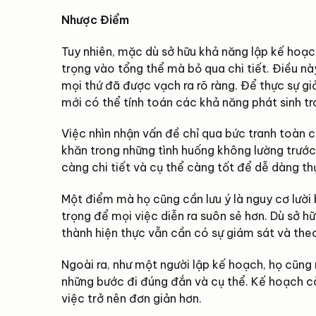
Nhược Điểm
Tuy nhiên, mặc dù sở hữu khả năng lập kế hoạc
trọng vào tổng thể mà bỏ qua chi tiết. Điều nà
mọi thứ đã được vạch ra rõ ràng. Để thực sự gi
mới có thể tính toán các khả năng phát sinh tr
Việc nhìn nhận vấn đề chỉ qua bức tranh toàn 
khăn trong những tình huống không lường trước
càng chi tiết và cụ thể càng tốt để dễ dàng th
Một điểm mà họ cũng cần lưu ý là nguy cơ lười 
trọng để mọi việc diễn ra suôn sẻ hơn. Dù sở hữ
thành hiện thực vẫn cần có sự giám sát và the
Ngoài ra, như một người lập kế hoạch, họ cũng 
những bước đi đúng đắn và cụ thể. Kế hoạch càn
việc trở nên đơn giản hơn.