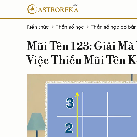
Bỏ
qua
nội
dung
Kiến thức
Thần số học
Thần số học cơ bản
Mũi Tên 123: Giải M
Việc Thiếu Mũi Tên 