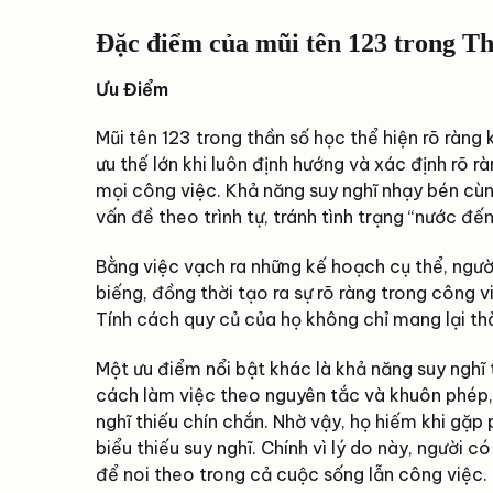
Đặc điểm của mũi tên 123 trong Th
Ưu Điểm
Mũi tên 123 trong thần số học thể hiện rõ ràng
ưu thế lớn khi luôn định hướng và xác định rõ 
mọi công việc. Khả năng suy nghĩ nhạy bén cùng
vấn đề theo trình tự, tránh tình trạng “nước đ
Bằng việc vạch ra những kế hoạch cụ thể, người
biếng, đồng thời tạo ra sự rõ ràng trong công v
Tính cách quy củ của họ không chỉ mang lại t
Một ưu điểm nổi bật khác là khả năng suy nghĩ 
cách làm việc theo nguyên tắc và khuôn phép
nghĩ thiếu chín chắn. Nhờ vậy, họ hiếm khi gặp
biểu thiếu suy nghĩ. Chính vì lý do này, người 
để noi theo trong cả cuộc sống lẫn công việc.