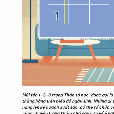
Mũi tên 1-2-3 trong Thần số học, được gọi là 
thẳng hàng trên biểu đồ ngày sinh. Những ai 
năng lên kế hoạch xuất sắc, có thể tổ chức c
cùng chuyên trang khám phá sâu hơn về ý ngh