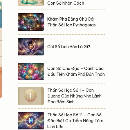
Con Số Nhân Cách
Khám Phá Bảng Chữ Cái
Thần Số Học Pythagoras
Chỉ Số Linh Hồn Là Gì?
Con Số Chủ Đạo – Cánh Cửa
Đầu Tiên Khám Phá Bản Thân
Thần Số Học Số 1 – Con
Đường Của Những Nhà Lãnh
Đạo Bẩm Sinh
Thần Số Học Số 11 – Con Số
Đặc Biệt Có Tiềm Năng Tâm
Linh Lớn