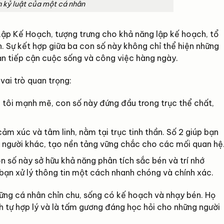
h kỷ luật của một cá nhân
 Lập Kế Hoạch, tượng trưng cho khả năng lập kế hoạch, tổ
. Sự kết hợp giữa ba con số này không chỉ thể hiện những
ạn tiếp cận cuộc sống và công việc hàng ngày.
ai trò quan trọng:
i tôi mạnh mẽ, con số này đứng đầu trong trục thể chất,
m xúc và tâm linh, nằm tại trục tinh thần. Số 2 giúp bạn
i người khác, tạo nền tảng vững chắc cho các mối quan hệ
n số này sở hữu khả năng phân tích sắc bén và trí nhớ
p bạn xử lý thông tin một cách nhanh chóng và chính xác.
hững cá nhân chỉn chu, sống có kế hoạch và nhạy bén. Họ
h tự hợp lý và là tấm gương đáng học hỏi cho những người