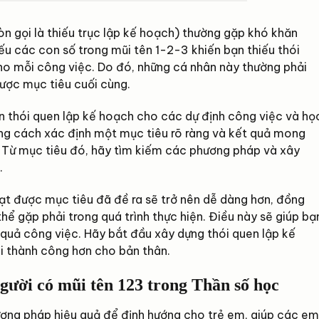
n gọi là thiếu trục lập kế hoạch) thường gặp khó khăn
ếu các con số trong mũi tên 1-2-3 khiến bạn thiếu thói
cho mỗi công việc. Do đó, những cá nhân này thường phải
được mục tiêu cuối cùng.
n thói quen lập kế hoạch cho các dự định công việc và họ
ằng cách xác định một mục tiêu rõ ràng và kết quả mong
Từ mục tiêu đó, hãy tìm kiếm các phương pháp và xây
.
đạt được mục tiêu đã đề ra sẽ trở nên dễ dàng hơn, đồng
hể gặp phải trong quá trình thực hiện. Điều này sẽ giúp bạ
 quả công việc. Hãy bắt đầu xây dựng thói quen lập kế
i thành công hơn cho bản thân.
gười có mũi tên 123 trong Thần số học
ương pháp hiệu quả để định hướng cho trẻ em, giúp các em