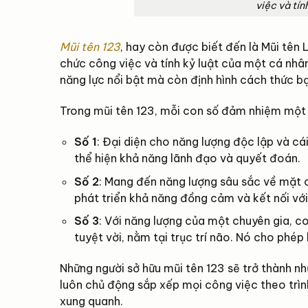
việc và tín
Mũi tên 123
, hay còn được biết đến là Mũi tên
chức công việc và tính kỷ luật của một cá nhân
năng lực nổi bật mà còn định hình cách thức b
Trong mũi tên 123, mỗi con số đảm nhiệm một v
Số 1
: Đại diện cho năng lượng độc lập và cá
thể hiện khả năng lãnh đạo và quyết đoán.
Số 2
: Mang đến năng lượng sâu sắc về mặt cả
phát triển khả năng đồng cảm và kết nối vớ
Số 3
: Với năng lượng của một chuyên gia, co
tuyệt vời, nằm tại trục trí não. Nó cho phé
Những người sở hữu mũi tên 123 sẽ trở thành n
luôn chủ động sắp xếp mọi công việc theo trìn
xung quanh.