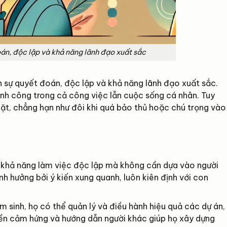
án, độc lập và khả năng lãnh đạo xuất sắc
 sự quyết đoán, độc lập và khả năng lãnh đạo xuất sắc.
nh công trong cả công việc lẫn cuộc sống cá nhân. Tuy
ặt, chẳng hạn như đôi khi quá bảo thủ hoặc chú trọng vào
 và khả năng làm việc độc lập mà không cần dựa vào người
nh hưởng bởi ý kiến xung quanh, luôn kiên định với con
ẩm sinh, họ có thể quản lý và điều hành hiệu quả các dự án,
ền cảm hứng và hướng dẫn người khác giúp họ xây dựng