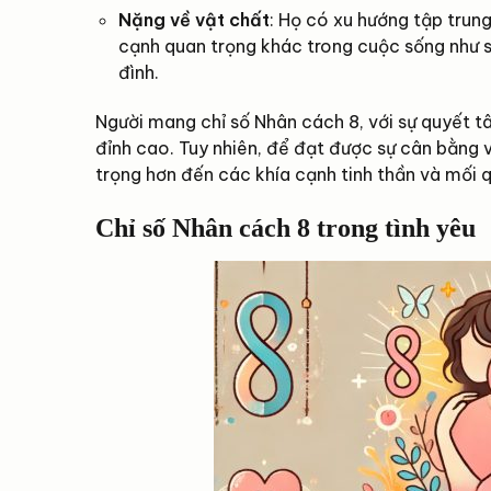
Nặng về vật chất
: Họ có xu hướng tập trung
cạnh quan trọng khác trong cuộc sống như s
đình.
Người mang chỉ số Nhân cách 8, với sự quyết 
đỉnh cao. Tuy nhiên, để đạt được sự cân bằng 
trọng hơn đến các khía cạnh tinh thần và mối 
Chỉ số Nhân cách 8 trong tình yêu