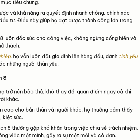
 mục tiêu chung.
lược và khả năng ra quyết định nhanh chóng, chính xác
 đầu tư. Điều này giúp họ đạt được thành công lớn trong
 8 luôn dốc sức cho công việc, không ngừng cống hiến và
ử thách.
ghiệp
, họ vẫn luôn đặt gia đình lên hàng đầu, dành
tình yêu
óc những người thân yêu.
h 8
 họ trở nên bảo thủ, khó thay đổi quan điểm ngay cả khi
ời khác.
uẩn cao cho bản thân và người khác, họ thường cảm thấy
 kiệt sức.
ch 8 thường gặp khó khăn trong việc chia sẻ trách nhiệm,
ông việc một mình, gây ra sự mệt mỏi và cô đơn.