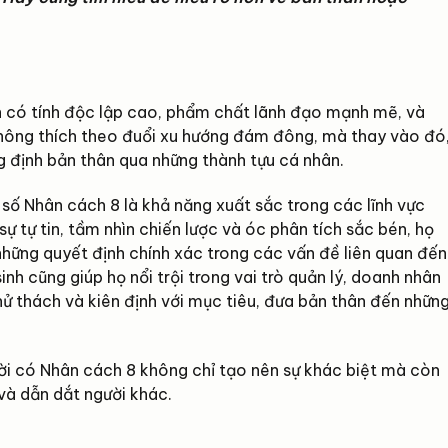
n có tính độc lập cao, phẩm chất lãnh đạo mạnh mẽ, và
không thích theo đuổi xu hướng đám đông, mà thay vào đó
g định bản thân qua những thành tựu cá nhân.
 số Nhân cách 8 là khả năng xuất sắc trong các lĩnh vực
sự tự tin, tầm nhìn chiến lược và óc phân tích sắc bén, họ
 những quyết định chính xác trong các vấn đề liên quan đến
nh cũng giúp họ nổi trội trong vai trò quản lý, doanh nhân
hử thách và kiên định với mục tiêu, đưa bản thân đến nhữn
ười có Nhân cách 8 không chỉ tạo nên sự khác biệt mà còn
và dẫn dắt người khác.