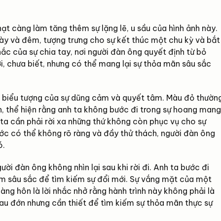
t càng làm tăng thêm sự lặng lẽ, u sầu của hình ảnh này.
ày và đêm, tượng trưng cho sự kết thúc một chu kỳ và bắt
c của sự chia tay, nơi người đàn ông quyết định từ bỏ
, chưa biết, nhưng có thể mang lại sự thỏa mãn sâu sắc
 biểu tượng của sự dũng cảm và quyết tâm. Màu đỏ thườn
in, thể hiện rằng anh ta không bước đi trong sự hoang mang
h ta cần phải rời xa những thứ không còn phục vụ cho sự
ước có thể không rõ ràng và đầy thử thách, người đàn ông
ó.
ời đàn ông không nhìn lại sau khi rời đi. Anh ta bước đi
 sâu sắc để tìm kiếm sự đổi mới. Sự vắng mặt của một
àng hôn là lời nhắc nhở rằng hành trình này không phải là
au đớn nhưng cần thiết để tìm kiếm sự thỏa mãn thực sự