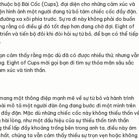
, thuộc bộ Bài Cốc (Cups), đại diện cho những cảm xúc và
iện hình ảnh một người đang từ bỏ tám chiếc cốc đầy đặn,
đường xa xôi phía trước. Sự ra đi này không phải do buồn
ng rằng có điều gì đó tốt đẹp hơn đang chờ đợi. Eight of
iển và tiến bộ đôi khi đòi hỏi sự từ bỏ, để bạn có thể tiếp
.
 bạn cảm thấy rằng mặc dù đã có được nhiều thứ, nhưng vẫ
ng. Eight of Cups mời gọi bạn đi tìm sự thỏa mãn sâu sắc
m xúc và tinh thần.
 mang một thông điệp mạnh mẽ về sự từ bỏ và hành trình
á bài mô tả một người đàn ông đang bước đi một mình trên
c đầy đặn. Mặc dù những chiếc cốc này không thiếu thốn v
 hài lòng, như một dấu hiệu của sự thiếu thốn tinh thần
thể lấp đầy khoảng trống bên trong anh ta, điều này ám
 chất, chúng ta vẫn cảm thấy thiếu sự trọn vẹn hoặc không