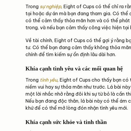
Trong
sự nghiệp
, Eight of Cups có thể chỉ ra 
tại hoặc dự án mà bạn đang tham gia. Có thể đ
có thể cảm thấy thỏa mãn hơn và có thể phát t
trong, và nếu bạn cảm thấy công việc hiện tại
Về tài chính, Eight of Cups có thể gợi ý rằng 
tư. Có thể bạn đang cảm thấy không thỏa mãn 
chính để tìm kiếm sự ổn định lâu dài hơn.
Khía cạnh tình yêu và các mối quan hệ
Trong
tình yêu
, Eight of Cups cho thấy bạn có
niềm vui hay sự thỏa mãn như trước. Lá bài này
một lời nhắc nhở rằng đôi khi sự từ bỏ là cần t
Nếu bạn đang độc thân, lá bài này có thể ám c
khứ để có thể mở lòng đón nhận tình yêu mới.
Khía cạnh sức khỏe và tinh thần