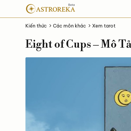
Bỏ
qua
nội
dung
Kiến thức
Các môn khác
Xem tarot
Eight of Cups – Mô Tả