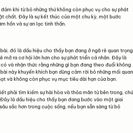
n đảm khi từ bỏ những thứ không còn phục vụ cho sự phát
ật chất. Đây là sự kết thúc của một chu kỳ, một bước
m hồn và sự an lạc tinh thần.
i bài, đó là dấu hiệu cho thấy bạn đang ở ngã rẽ quan trọng
ẽ mở ra cơ hội lớn hơn cho sự phát triển cá nhân. Đây là
ã có và nhận thức rằng những gì bạn đang theo đuổi không
 bài này khuyến khích bạn dũng cảm rời bỏ những mối quan
nhạt và không còn phục vụ mục tiêu dài hạn của bạn.
iết phải tìm kiếm sự hài hòa và thỏa mãn từ bên trong, chứ
 Đây là dấu hiệu cho thấy bạn đang bước vào một giai
 sâu sắc hơn trong cuộc sống, nếu bạn sẵn sàng từ bỏ