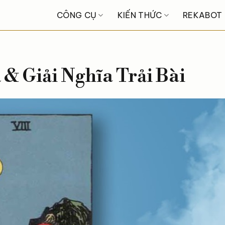
CÔNG CỤ
KIẾN THỨC
REKABOT
 & Giải Nghĩa Trải Bài