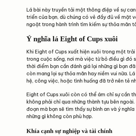
Lá bài này truyền tải một thông điệp về sự ca
triển của bạn, dù chúng có vẻ đầy đủ về mặt v
ngoặt trong hành trình tìm kiếm sự thỏa mãn tâ
Ý nghĩa lá Eight of Cups xuôi
Khi Eight of Cups xuất hiện xuôi trong một trả
trong cuộc sống, nơi mà việc từ bỏ điều gì đó s
thời điểm bạn cần đánh giá lại những gì bạn đ
còn mang lại sự thỏa mãn hay niềm vui nữa. Lá
hệ, công việc, hoặc tình huống đã trở nên tẻ 
Eight of Cups xuôi còn có thể ám chỉ sự cần th
không phải chỉ qua những thành tựu bên ngoài.
đoạn mà bạn sẽ tìm thấy sự bình an và ý nghĩa
những gì không còn phù hợp.
Khía cạnh sự nghiệp và tài chính