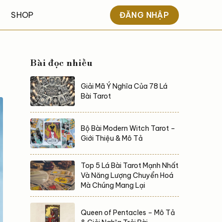
ĐĂNG NHẬP
SHOP
Bài đọc nhiều
Giải Mã Ý Nghĩa Của 78 Lá
Bài Tarot
Bộ Bài Modern Witch Tarot –
Giới Thiệu & Mô Tả
Top 5 Lá Bài Tarot Mạnh Nhất
Và Năng Lượng Chuyển Hoá
Mà Chúng Mang Lại
Queen of Pentacles – Mô Tả