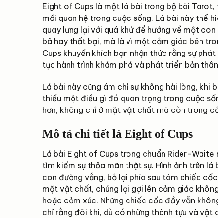
Eight of Cups là một lá bài trong bộ bài Tarot
mối quan hệ trong cuộc sống. Lá bài này thể h
quay lưng lại với quá khứ để hướng về một con 
bã hay thất bại, mà là vì một cảm giác bên tro
Cups khuyến khích bạn nhận thức rằng sự phát tr
tục hành trình khám phá và phát triển bản thân
Lá bài này cũng ám chỉ sự không hài lòng, khi
thiếu một điều gì đó quan trọng trong cuộc số
hơn, không chỉ ở mặt vật chất mà còn trong cả
Mô tả chi tiết lá Eight of Cups
Lá bài Eight of Cups trong chuẩn Rider-Waite
tìm kiếm sự thỏa mãn thật sự. Hình ảnh trên l
con đường vắng, bỏ lại phía sau tám chiếc cố
mặt vật chất, chúng lại gợi lên cảm giác không
hoặc cảm xúc. Những chiếc cốc đầy vẫn không 
chỉ rằng đôi khi, dù có những thành tựu và vật