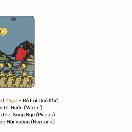
 of
Cups
– Bỏ Lại Quá Khứ
n tố: Nước (Water)
đạo: Song Ngư (Pisces)
Sao Hải Vương (Neptune)