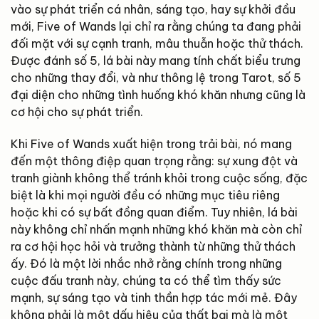
vào sự phát triển cá nhân, sáng tạo, hay sự khởi đầu
mới, Five of Wands lại chỉ ra rằng chúng ta đang phải
đối mặt với sự cạnh tranh, mâu thuẫn hoặc thử thách.
Được đánh số 5, lá bài này mang tính chất biểu trưng
cho những thay đổi, và như thông lệ trong Tarot, số 5
đại diện cho những tình huống khó khăn nhưng cũng là
cơ hội cho sự phát triển.
Khi Five of Wands xuất hiện trong trải bài, nó mang
đến một thông điệp quan trọng rằng: sự xung đột và
tranh giành không thể tránh khỏi trong cuộc sống, đặc
biệt là khi mọi người đều có những mục tiêu riêng
hoặc khi có sự bất đồng quan điểm. Tuy nhiên, lá bài
này không chỉ nhấn mạnh những khó khăn mà còn chỉ
ra cơ hội học hỏi và trưởng thành từ những thử thách
ấy. Đó là một lời nhắc nhở rằng chính trong những
cuộc đấu tranh này, chúng ta có thể tìm thấy sức
mạnh, sự sáng tạo và tinh thần hợp tác mới mẻ. Đây
không phải là một dấu hiệu của thất bại mà là một