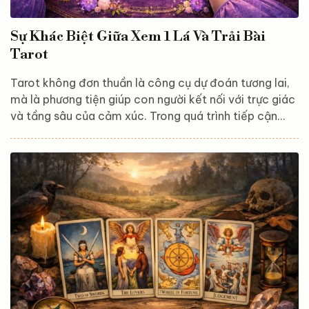
Sự Khác Biệt Giữa Xem 1 Lá Và Trải Bài
Tarot
Tarot không đơn thuần là công cụ dự đoán tương lai,
mà là phương tiện giúp con người kết nối với trực giác
và tầng sâu của cảm xúc. Trong quá trình tiếp cận
Tarot, nhiều người thường đặt câu hỏi: nên xem 1 lá
hay trải bài Tarot thì đúng hơn? Thực tế, Tarot không
có đúng – sai tuyệt đối. Mỗi hình thức tồn tại để phục
vụ những nhu cầu khác nhau của linh hồn ở từng thời
điểm. Xem 1 lá Tarot – Khi bạn cần một thông điệp
vừa đủ Xem 1 lá Tarot là...