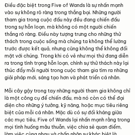
Điều đặc biệt trong Five of Wands là sự nhấn mạnh
vào sự không rõ ràng trong thắng bại. Những người
tham gia trong cuộc đấu này đều đang chiến đấu
trong sự hỗn loạn, mà không có một người chiến
thắng rõ ràng. Điều này tượng trưng cho những thử
thách trong cuộc sống mà chúng ta không thể lường
trước được kết quả, nhưng cũng không thể không đối
mặt với chúng. Trong khi có vẻ như mọi thứ đang diễn
ra trong tình trạng hỗn loạn, chính sự thử thách này lại
thúc đẩy mỗi người trong cuộc tham gia tìm ra những
giải pháp mới, sáng tạo hơn và phát triển cá nhân.
Mỗi cây gậy trong tay những người tham gia không chỉ
là một công cụ để chiến đấu, mà nó còn có thể đại
diện cho những ý tưởng, kỹ năng, hoặc mục tiêu riêng
biệt của mỗi cá nhân. Mặc dù có sự đối kháng giữa
các mục tiêu, Five of Wands lại nhấn mạnh rằng trong
mọi tình huống mâu thuẫn, việc chia sẻ quan điểm,
làm việc cùng nhau và chấp nhận sự khác biệt là