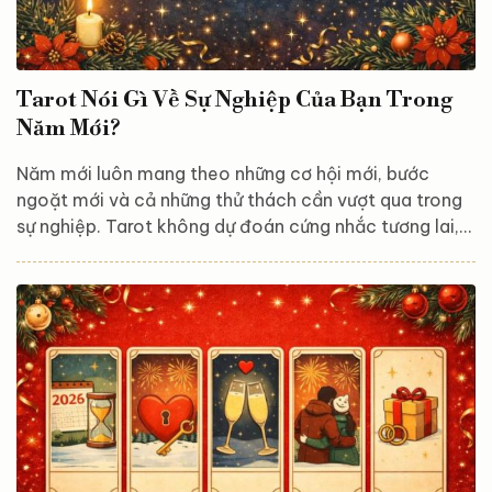
Tarot Nói Gì Về Sự Nghiệp Của Bạn Trong
Năm Mới?
Năm mới luôn mang theo những cơ hội mới, bước
ngoặt mới và cả những thử thách cần vượt qua trong
sự nghiệp. Tarot không dự đoán cứng nhắc tương lai,
mà giúp bạn nhìn rõ dòng năng lượng đang chi phối
công việc, hiểu đâu là thế mạnh, đâu là điều cần điều
chỉnh để đi đúng hướng hơn trong năm tới. Trải bài
Tarot này gồm 3 lá, đại diện cho: Hiện trạng sự nghiệp
Thách thức hoặc cơ hội trong năm mới Lời khuyên &
thông điệp từ vũ trụ Lá 1 – Hiện trạng sự nghiệp:...