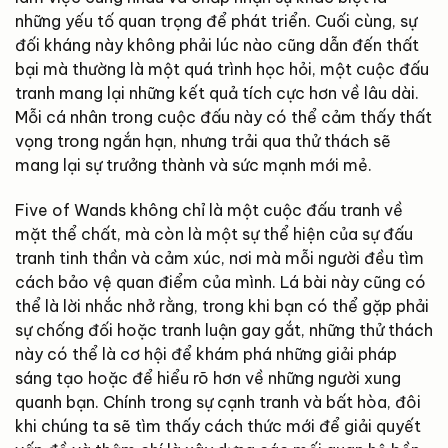
những yếu tố quan trọng để phát triển. Cuối cùng, sự
đối kháng này không phải lúc nào cũng dẫn đến thất
bại mà thường là một quá trình học hỏi, một cuộc đấu
tranh mang lại những kết quả tích cực hơn về lâu dài.
Mỗi cá nhân trong cuộc đấu này có thể cảm thấy thất
vọng trong ngắn hạn, nhưng trải qua thử thách sẽ
mang lại sự trưởng thành và sức mạnh mới mẻ.
Five of Wands không chỉ là một cuộc đấu tranh về
mặt thể chất, mà còn là một sự thể hiện của sự đấu
tranh tinh thần và cảm xúc, nơi mà mỗi người đều tìm
cách bảo vệ quan điểm của mình. Lá bài này cũng có
thể là lời nhắc nhở rằng, trong khi bạn có thể gặp phải
sự chống đối hoặc tranh luận gay gắt, những thử thách
này có thể là cơ hội để khám phá những giải pháp
sáng tạo hoặc để hiểu rõ hơn về những người xung
quanh bạn. Chính trong sự cạnh tranh và bất hòa, đôi
khi chúng ta sẽ tìm thấy cách thức mới để giải quyết