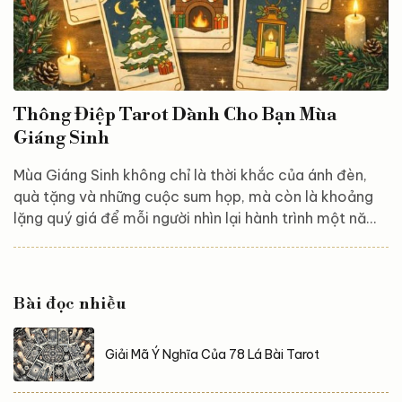
Thông Điệp Tarot Dành Cho Bạn Mùa
Giáng Sinh
Mùa Giáng Sinh không chỉ là thời khắc của ánh đèn,
quà tặng và những cuộc sum họp, mà còn là khoảng
lặng quý giá để mỗi người nhìn lại hành trình một năm
đã qua. Trong không gian ấm áp ấy, Tarot trở thành
chiếc cầu nối tinh tế giúp bạn lắng nghe thông điệp
sâu bên trong tâm hồn – điều mà vũ trụ muốn bạn
Bài đọc nhiều
hiểu, buông bỏ và mang theo bước sang năm mới. Hãy
hít thở thật sâu, giữ tâm trí cởi mở và cùng khám phá
trải bài Tarot dành riêng cho bạn trong...
Giải Mã Ý Nghĩa Của 78 Lá Bài Tarot