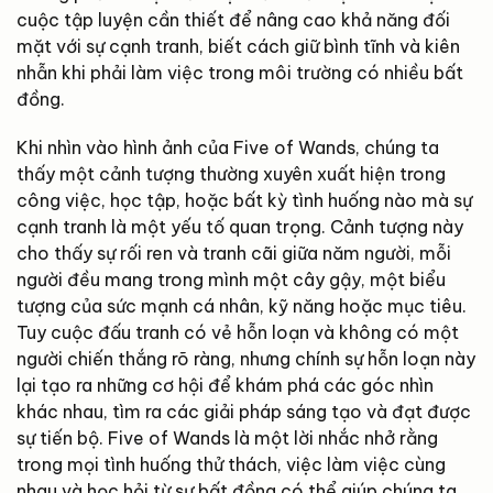
cuộc tập luyện cần thiết để nâng cao khả năng đối
mặt với sự cạnh tranh, biết cách giữ bình tĩnh và kiên
nhẫn khi phải làm việc trong môi trường có nhiều bất
đồng.
Khi nhìn vào hình ảnh của Five of Wands, chúng ta
thấy một cảnh tượng thường xuyên xuất hiện trong
công việc, học tập, hoặc bất kỳ tình huống nào mà sự
cạnh tranh là một yếu tố quan trọng. Cảnh tượng này
cho thấy sự rối ren và tranh cãi giữa năm người, mỗi
người đều mang trong mình một cây gậy, một biểu
tượng của sức mạnh cá nhân, kỹ năng hoặc mục tiêu.
Tuy cuộc đấu tranh có vẻ hỗn loạn và không có một
người chiến thắng rõ ràng, nhưng chính sự hỗn loạn này
lại tạo ra những cơ hội để khám phá các góc nhìn
khác nhau, tìm ra các giải pháp sáng tạo và đạt được
sự tiến bộ. Five of Wands là một lời nhắc nhở rằng
trong mọi tình huống thử thách, việc làm việc cùng
nhau và học hỏi từ sự bất đồng có thể giúp chúng ta