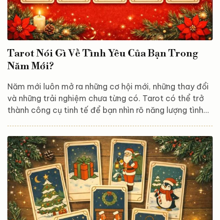
Tarot Nói Gì Về Tình Yêu Của Bạn Trong
Năm Mới?
Năm mới luôn mở ra những cơ hội mới, những thay đổi
và những trải nghiệm chưa từng có. Tarot có thể trở
thành công cụ tinh tế để bạn nhìn rõ năng lượng tình
yêu đang vây quanh mình, những thử thách cần vượt
qua và những món quà cảm xúc mà vũ trụ muốn gửi
đến bạn trong năm tới. Trải bài này gồm 3 lá, đại diện
cho: Hiện trạng tình cảm Những thách thức hoặc cơ
hội trong tình yêu Thông điệp hoặc lời khuyên từ vũ trụ
cho năm mới Lá 1 – Hiện trạng...