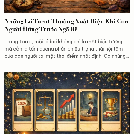
Những Lá Tarot Thường Xuất Hiện Khi Con
Người Đứng Trước Ngã Rẽ
Trong Tarot, mỗi lá bài không chỉ là một biểu tượng,
mà còn là tấm gương phản chiếu trạng thái nội tâm
của con người tại một thời điểm nhất định. Có những
giai đoạn trong đời, khi ta cảm thấy bối rối, phân vân
hoặc buộc phải đưa ra một lựa chọn quan trọng, Tarot
thường “lên tiếng” bằng những lá bài rất đặc trưng.
Chúng không quyết định thay bạn, mà giúp bạn nhận
diện rõ hơn ngã rẽ mình đang đứng trước. Dưới đây là
những lá Tarot thường xuất hiện khi con người đang ở
giữa...