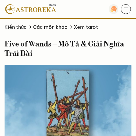
Bỏ
qua
nội
dung
Kiến thức
Các môn khác
Xem tarot
Five of Wands – Mô Tả & Giải Nghĩa
Trải Bài