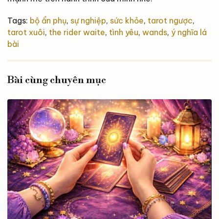
Tags:
bộ ẩn phụ
,
sự nghiệp
,
sức khỏe
,
tarot ngược
,
tarot xuôi
,
the rider waite
,
tình yêu
,
wands
,
ý nghĩa lá
bài
Bài cùng chuyên mục