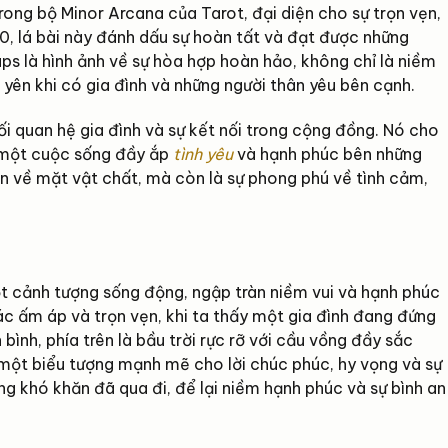
trong bộ Minor Arcana của Tarot, đại diện cho sự trọn vẹn,
10, lá bài này đánh dấu sự hoàn tất và đạt được những
ups là hình ảnh về sự hòa hợp hoàn hảo, không chỉ là niềm
 yên khi có gia đình và những người thân yêu bên cạnh.
 quan hệ gia đình và sự kết nối trong cộng đồng. Nó cho
 một cuộc sống đầy ắp
tình yêu
và hạnh phúc bên những
ãn về mặt vật chất, mà còn là sự phong phú về tình cảm,
t cảnh tượng sống động, ngập tràn niềm vui và hạnh phúc
ác ấm áp và trọn vẹn, khi ta thấy một gia đình đang đứng
ình, phía trên là bầu trời rực rỡ với cầu vồng đầy sắc
 một biểu tượng mạnh mẽ cho lời chúc phúc, hy vọng và sự
ng khó khăn đã qua đi, để lại niềm hạnh phúc và sự bình an