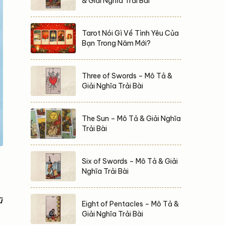
& Giải Nghĩa Trải Bài
Tarot Nói Gì Về Tình Yêu Của
Bạn Trong Năm Mới?
Three of Swords – Mô Tả &
Giải Nghĩa Trải Bài
The Sun – Mô Tả & Giải Nghĩa
Trải Bài
Six of Swords – Mô Tả & Giải
Nghĩa Trải Bài
ũ
Eight of Pentacles – Mô Tả &
Giải Nghĩa Trải Bài