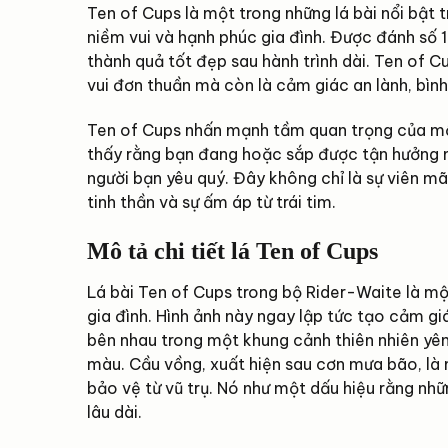
Ten of Cups là một trong những lá bài nổi bật 
niềm vui và hạnh phúc gia đình. Được đánh số 
thành quả tốt đẹp sau hành trình dài. Ten of C
vui đơn thuần mà còn là cảm giác an lành, bình
Ten of Cups nhấn mạnh tầm quan trọng của mối
thấy rằng bạn đang hoặc sắp được tận hưởng
người bạn yêu quý. Đây không chỉ là sự viên m
tinh thần và sự ấm áp từ trái tim.
Mô tả chi tiết lá Ten of Cups
Lá bài Ten of Cups trong bộ Rider-Waite là mộ
gia đình. Hình ảnh này ngay lập tức tạo cảm gi
bên nhau trong một khung cảnh thiên nhiên yên b
màu. Cầu vồng, xuất hiện sau cơn mưa bão, là
bảo vệ từ vũ trụ. Nó như một dấu hiệu rằng nhữ
lâu dài.