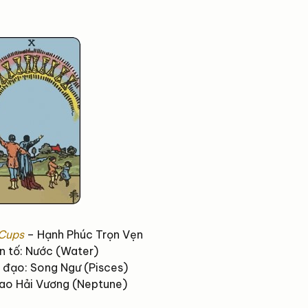
Cups
– Hạnh Phúc Trọn Vẹn
n tố: Nước (Water)
đạo: Song Ngư (Pisces)
Sao Hải Vương (Neptune)