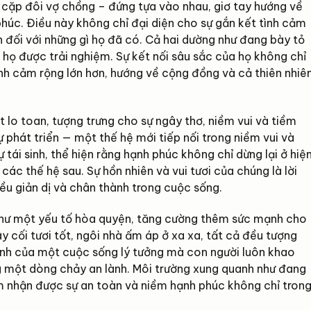
là cặp đôi vợ chồng – đứng tựa vào nhau, giơ tay hướng về
phúc. Điều này không chỉ đại diện cho sự gắn kết tình cảm
n đối với những gì họ đã có. Cả hai dường như đang bày tỏ
à họ được trải nghiệm. Sự kết nối sâu sắc của họ không chỉ
nh cảm rộng lớn hơn, hướng về cộng đồng và cả thiên nhiê
 lo toan, tượng trưng cho sự ngây thơ, niềm vui và tiềm
ự phát triển — một thế hệ mới tiếp nối trong niềm vui và
 tái sinh, thể hiện rằng hạnh phúc không chỉ dừng lại ở hiệ
các thế hệ sau. Sự hồn nhiên và vui tươi của chúng là lời
ều giản dị và chân thành trong cuộc sống.
 như một yếu tố hòa quyện, tăng cường thêm sức mạnh cho
y cối tươi tốt, ngôi nhà ấm áp ở xa xa, tất cả đều tượng
 ảnh của một cuộc sống lý tưởng mà con người luôn khao
ong một dòng chảy an lành. Môi trường xung quanh như đang
m nhận được sự an toàn và niềm hạnh phúc không chỉ tron