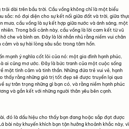
 trải dài trên bầu trời. Cầu vồng không chỉ là một biểu
ắc: nó đại diện cho sự kết nối giữa đất và trời, giữa thự
cơn mưa, cầu vồng là sự kết hợp giữa nước và ánh sáng, một
nhiên. Trong bối cảnh này, cầu vồng là lời cam kết từ vũ
chở che và bình an. Đây là lời nhắn nhủ rằng niềm vui chân
h cảm và sự hài lòng sâu sắc trong tâm hồn.
ấn mạnh ý nghĩa cốt lõi của nó: một gia đình hạnh phúc,
mà ai cũng mơ ước. Đây là bức tranh của một cuộc sống
ề mặt tình cảm và tinh thần. Những đứa trẻ vui vẻ, hạnh
o thấy rằng những giá trị tốt đẹp sẽ được truyền lại qua
về sự trân trọng những gì bạn có, và rằng niềm hạnh phúc
ương và gắn kết với những người thân yêu bên cạnh.
 bài, đó là dấu hiệu cho thấy bạn đang hoặc sắp đạt được
Lá bài này khuyến khích bạn tận hưởng khoảnh khắc này, vì