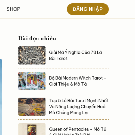
ĐĂNG NHẬP
SHOP
Bài đọc nhiều
Giải Mã Ý Nghĩa Của 78 Lá
Bài Tarot
Bộ Bài Modern Witch Tarot –
Giới Thiệu & Mô Tả
Top 5 Lá Bài Tarot Mạnh Nhất
Và Năng Lượng Chuyển Hoá
Mà Chúng Mang Lại
Queen of Pentacles – Mô Tả