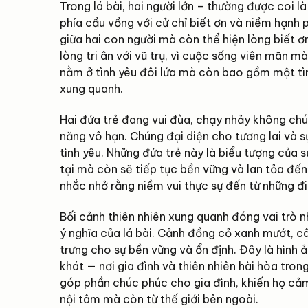
Trong lá bài, hai người lớn – thường được coi 
phía cầu vồng với cử chỉ biết ơn và niềm hạnh 
giữa hai con người mà còn thể hiện lòng biết ơ
lòng tri ân với vũ trụ, vì cuộc sống viên mãn m
nằm ở tình yêu đôi lứa mà còn bao gồm một tì
xung quanh.
Hai đứa trẻ đang vui đùa, chạy nhảy không chút
năng vô hạn. Chúng đại diện cho tương lai và s
tình yêu. Những đứa trẻ này là biểu tượng của sự
tại mà còn sẽ tiếp tục bền vững và lan tỏa đến 
nhắc nhở rằng niềm vui thực sự đến từ những đi
Bối cảnh thiên nhiên xung quanh đóng vai trò
ý nghĩa của lá bài. Cảnh đồng cỏ xanh mướt, câ
trưng cho sự bền vững và ổn định. Đây là hình
khát — nơi gia đình và thiên nhiên hài hòa tr
góp phần chúc phúc cho gia đình, khiến họ cả
nội tâm mà còn từ thế giới bên ngoài.