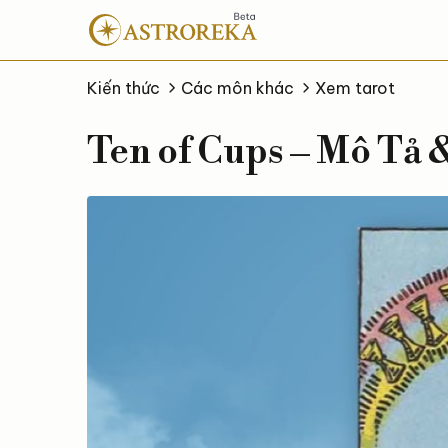
Bỏ
qua
nội
dung
Kiến thức
Các môn khác
Xem tarot
Ten of Cups – Mô Tả &