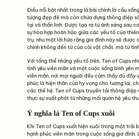
Điều nổi bật nhất trong lá bài chính là cầu vồng
tượng đẹp đẽ mà còn chứa đựng thông điệp sâu s
tại và thần linh. Được tạo ra từ ánh sáng sau 
sự hòa hợp hoàn hảo giữa các yếu tố của thiên 
trụ, như một lời hứa rằng gia đình này sẽ được 
chính không đến từ của cải vật chất, mà từ tìn
Với tổng thể những yếu tố trên, Ten of Cups nh
tình yêu viên mãn và một cuộc sống bình yên 
viên mãn, nơi mọi người đều cảm thấy đủ đầy v
phúc là hiện thân của hy vọng cho tương lai, ch
các thế hệ. Ten of Cups truyền tải thông điệp 
thực sự xuất phát từ những mối quan hệ yêu th
Ý nghĩa lá Ten of Cups xuôi
Khi Ten of Cups xuất hiện xuôi trong một trải
hạnh phúc viên mãn trong cuộc sống gia đình. 