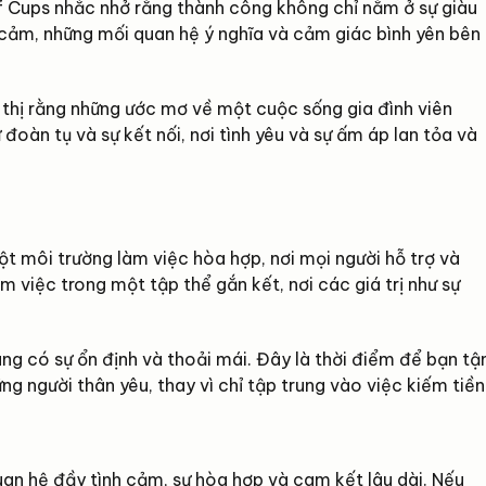
 of Cups nhắc nhở rằng thành công không chỉ nằm ở sự giàu
h cảm, những mối quan hệ ý nghĩa và cảm giác bình yên bên
 thị rằng những ước mơ về một cuộc sống gia đình viên
 đoàn tụ và sự kết nối, nơi tình yêu và sự ấm áp lan tỏa và
ột môi trường làm việc hòa hợp, nơi mọi người hỗ trợ và
m việc trong một tập thể gắn kết, nơi các giá trị như sự
ng có sự ổn định và thoải mái. Đây là thời điểm để bạn tậ
g người thân yêu, thay vì chỉ tập trung vào việc kiếm tiền
uan hệ đầy tình cảm, sự hòa hợp và cam kết lâu dài. Nếu