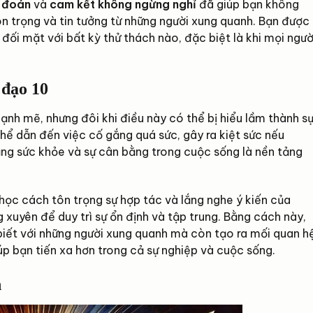
 đoán
và
cam kết không ngừng nghỉ
đã giúp bạn không
n trọng và tin tưởng từ những người xung quanh. Bạn được
g đối mặt với bất kỳ thử thách nào, đặc biệt là khi mọi ngườ
 đạo 10
ạnh mẽ, nhưng đôi khi điều này có thể bị hiểu lầm thành s
hể dẫn đến việc cố gắng quá sức, gây ra kiệt sức nếu
ằng sức khỏe và sự cân bằng trong cuộc sống là nền tảng
học cách tôn trọng sự hợp tác và lắng nghe ý kiến của
 xuyên để duy trì sự ổn định và tập trung. Bằng cách này,
biết với những người xung quanh mà còn tạo ra mối quan h
p bạn tiến xa hơn trong cả sự nghiệp và cuộc sống.
n