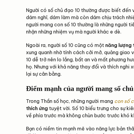
Người có số chủ đạo 10 thường được biết đến 
dám nghĩ, dám làm mà còn dám chịu trách nhi
người mang con số 10 thường là những người t
nhận những nhiệm vụ mà người khác e dè.
Ngoài ra, người số 10 cũng có một
năng lượng 
xung quanh nhờ tính cách cởi mở, quảng giao và 
10 dễ trở nên lo lắng, bất an và mất phương hư
họ. Nhưng với khả năng thay đổi và thích nghi 
lại sự cân bằng.
Điểm mạnh của người mang số chủ
Trong Thần số học, những người mang
con số 
thích ứng
tuyệt vời. Số 10 biểu trưng cho sự kiê
về phía trước mà không chùn bước trước khó k
Bạn có niềm tin mạnh mẽ vào năng lực bản thâ