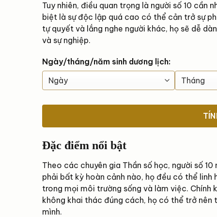
Tuy nhiên, điều quan trọng là người số 10 cần
biệt là sự độc lập quá cao có thể cản trở sự p
tự quyết và lắng nghe người khác, họ sẽ dễ d
và sự nghiệp.
Ngày/tháng/năm sinh dương lịch:
TÍ
Đặc điểm nổi bật
Theo các chuyên gia Thần số học, người số 10 
phải bất kỳ hoàn cảnh nào, họ đều có thể linh h
trong mọi môi trường sống và làm việc. Chính 
không khai thác đúng cách, họ có thể trở nên
mình.