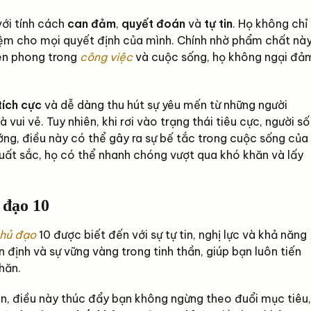
với tính cách
can đảm
,
quyết đoán
và
tự tin
. Họ không chỉ
ệm cho mọi quyết định của mình. Chính nhờ phẩm chất này
iên phong trong
công việc
và cuộc sống, họ không ngại đả
tích cực
và dễ dàng thu hút sự yêu mến từ những người
vui vẻ. Tuy nhiên, khi rơi vào trạng thái tiêu cực, người số
ớng, điều này có thể gây ra sự bế tắc trong cuộc sống của
xuất sắc, họ có thể nhanh chóng vượt qua khó khăn và lấy
 đạo 10
chủ đạo
10 được biết đến với sự tự tin, nghị lực và khả năng
n định và sự vững vàng trong tinh thần, giúp bạn luôn tiến
hăn.
n, điều này thúc đẩy bạn không ngừng theo đuổi mục tiêu,