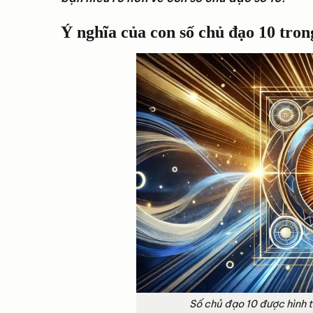
Ý nghĩa của con số chủ đạo 10 tron
Số chủ đạo 10 được hình t