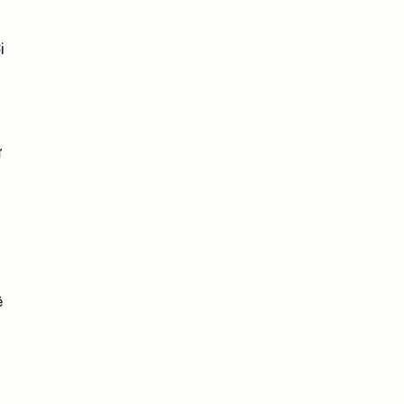
i
ự
ệ