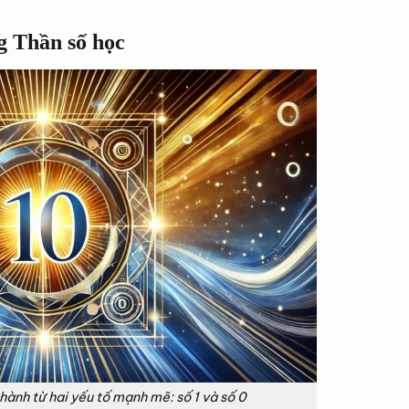
g Thần số học
hành từ hai yếu tố mạnh mẽ: số 1 và số 0