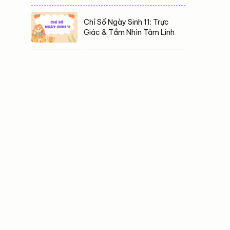
Chỉ Số Ngày Sinh 11: Trực
Giác & Tầm Nhìn Tâm Linh