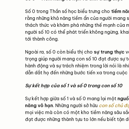
Số 0 trong Thần số học biểu trưng cho
tiềm nă
rằng những khả năng tiềm ẩn của người mang s
thách thức và khám phá những thế mạnh của mì
người số 10 có thể phát triển không ngừng, kha
tới thành công.
Ngoài ra, số 0 còn biểu thị cho
sự trung thực
v
trọng giúp người mang con số 10 đạt được sự tô
hành động và sự trách nhiệm trong lời nói là n
dẫn dắt họ đến những bước tiến xa trong cuộc 
Sự kết hợp của số 1 và số 0 trong con số 10
Sự kết hợp giữa số 1 và số 0 mang lại một
nguồ
năng vô hạn
. Những người sở hữu
con số chủ đ
mọi việc mà còn có một kho tiềm năng sâu sắc
đạt được những thành tựu to lớn nếu biết tận dụ