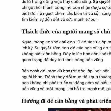
dù là trong công việc hay cuộc sống.
Sự quyết
chỉ gặt hái thành công mà còn nhận được sự tô
biết đến là người chăm chỉ, kiên trì và sẵn sàn
tìm kiếm sự dẫn dắt và sức mạnh từ bạn.
Thách thức của người mang số chủ
Người mang con số chủ đạo 10 có tính tự lập m
ích kỷ. Sự quyết tâm cao độ của bạn cũng có t
không biết cân bằng. Đây là lúc bạn cần nhớ r
quan trọng để duy trì thành công bền vững.
Bên cạnh đó, mặc dù bạn rất độc lập, bạn nên 
người khác. Tránh thay đổi mục tiêu quá thường
bạn không chỉ phát triển sự đồng cảm và hiểu 
bền vững và một mạng lưới hỗ trợ mạnh mẽ, giú
Hướng đi để cân bằng và phát triể