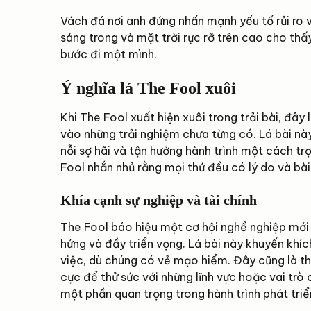
Vách đá nơi anh đứng nhấn mạnh yếu tố rủi ro v
sáng trong và mặt trời rực rỡ trên cao cho thấ
bước đi một mình.
Ý nghĩa lá The Fool xuôi
Khi The Fool xuất hiện xuôi trong trải bài, đây
vào những trải nghiệm chưa từng có. Lá bài nà
nỗi sợ hãi và tận hưởng hành trình một cách trọ
Fool nhắn nhủ rằng mọi thứ đều có lý do và bài
Khía cạnh sự nghiệp và tài chính
The Fool báo hiệu một cơ hội nghề nghiệp mớ
hứng và đầy triển vọng. Lá bài này khuyến khí
việc, dù chúng có vẻ mạo hiểm. Đây cũng là t
cực để thử sức với những lĩnh vực hoặc vai trò 
một phần quan trọng trong hành trình phát triể