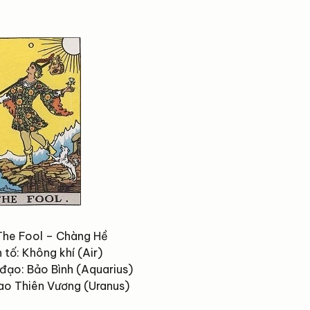
 The Fool – Chàng Hề
tố: Không khí (Air)
đạo: Bảo Bình (Aquarius)
Sao Thiên Vương (Uranus)