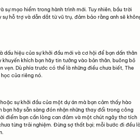
à sự mạo hiểm trong hành trình mới. Tuy nhiên, bầu trời
y sự hỗ trợ và dẫn dắt từ vũ trụ, đảm bảo rằng anh sẽ khôn
 là dấu hiệu của sự khởi đầu mới và cơ hội để bạn dấn thân
y khuyến khích bạn hãy tin tưởng vào bản thân, buông bỏ
n vẹn. Dù phía trước có thể là những điều chưa biết, The
 học của riêng nó.
i hoặc sự khởi đầu của một dự án mà bạn cảm thấy hào
ch bạn hãy sẵn sàng đón nhận những thay đổi trong công
hời điểm bạn cần lòng can đảm và một chút ngây thơ tích
chưa từng trải nghiệm. Đừng sợ thất bại; mỗi bước đi đều l
n.