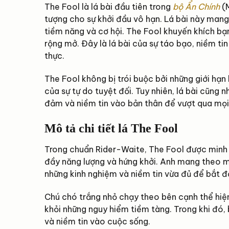
The Fool là lá bài đầu tiên trong
bộ Ẩn Chính
(M
tượng cho sự khởi đầu vô hạn. Lá bài này man
tiềm năng và cơ hội. The Fool khuyến khích bạn
rộng mở. Đây là lá bài của sự táo bạo, niềm t
thực.
The Fool không bị trói buộc bởi những giới hạn 
của sự tự do tuyệt đối. Tuy nhiên, lá bài cũng n
đảm và niềm tin vào bản thân để vượt qua mọi
Mô tả chi tiết lá The Fool
Trong chuẩn Rider-Waite, The Fool được minh h
đầy năng lượng và hứng khởi. Anh mang theo mộ
những kinh nghiệm và niềm tin vừa đủ để bắt đ
Chú chó trắng nhỏ chạy theo bên cạnh thể hiện
khỏi những nguy hiểm tiềm tàng. Trong khi đó, 
và niềm tin vào cuộc sống.