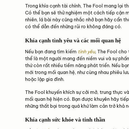
Trong khía cạnh tài chính, The Fool mang lại t
Có thể bạn sẽ thử nghiệm một cách tiếp cận m
nhiên, lá bài này cũng nhắc nhở bạn hãy cẩn th
có thể dẫn đến những rủi ro không đáng có.
Khía cạnh tình yêu và các mối quan hệ
Nếu bạn đang tìm kiếm
tình yêu
, The Fool cho
thể là một người mang đến niềm vui và sự phấn 
thứ còn rất nhiều tiềm năng phát triển. Nếu bạ
mới trong mối quan hệ, như cùng nhau phiêu l
hoặc lập gia đình.
The Fool khuyến khích sự cởi mở, trung thực v
mối quan hệ hiện có. Bạn được khuyên hãy tiếp
những thất bại trong quá khứ làm cản trở khả n
Khía cạnh sức khỏe và tinh thần