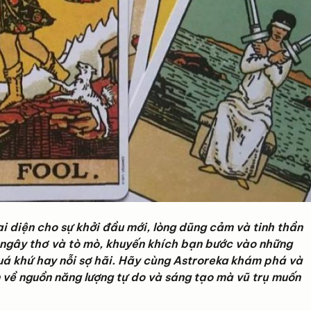
i diện cho sự khởi đầu mới, lòng dũng cảm và tinh thần
ự ngây thơ và tò mò, khuyến khích bạn bước vào những
uá khứ hay nỗi sợ hãi. Hãy cùng Astroreka khám phá và
n về nguồn năng lượng tự do và sáng tạo mà vũ trụ muốn