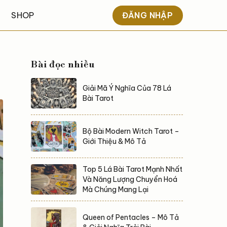
ĐĂNG NHẬP
SHOP
Bài đọc nhiều
Giải Mã Ý Nghĩa Của 78 Lá
Bài Tarot
Bộ Bài Modern Witch Tarot –
Giới Thiệu & Mô Tả
Top 5 Lá Bài Tarot Mạnh Nhất
Và Năng Lượng Chuyển Hoá
Mà Chúng Mang Lại
Queen of Pentacles – Mô Tả