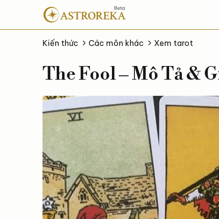
Bỏ
qua
nội
dung
Kiến thức
Các môn khác
Xem tarot
The Fool – Mô Tả & G