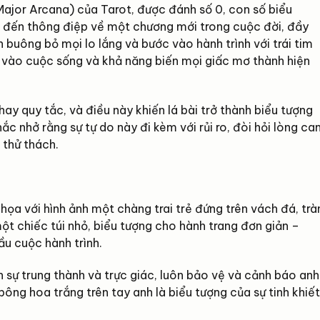
ajor Arcana) của Tarot, được đánh số 0, con số biểu
g đến thông điệp về một chương mới trong cuộc đời, đầy
 buông bỏ mọi lo lắng và bước vào hành trình với trái tim
in vào cuộc sống và khả năng biến mọi giấc mơ thành hiện
hay quy tắc, và điều này khiến lá bài trở thành biểu tượng
hắc nhở rằng sự tự do này đi kèm với rủi ro, đòi hỏi lòng ca
 thử thách.
ọa với hình ảnh một chàng trai trẻ đứng trên vách đá, trà
t chiếc túi nhỏ, biểu tượng cho hành trang đơn giản –
ầu cuộc hành trình.
 sự trung thành và trực giác, luôn bảo vệ và cảnh báo anh
bông hoa trắng trên tay anh là biểu tượng của sự tinh khiết